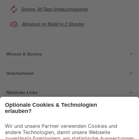
Sorglos, 90 Tage Umtauschgarantie
Abholung im Markt in 2 Stunden
Wissen & Service
Unternehmen
Nützliche Links
Bleib auf dem Laufenden mit unserem Newsletter
Der toom Newsletter: Keine Angebote und Aktionen mehr verpassen!