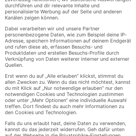
Zur Newsletter Anmeldung
Folge uns
Zahlungsarten
Versandarten
Sicher einkaufen
Jetzt die toom-App herunterladen
Alle Preisangaben in EUR inkl. gesetzl. MwSt.. Die dargestellten Angebote sind unter
Umständen nicht in allen Märkten verfügbar. Die angegebenen Verfügbarkeiten beziehen