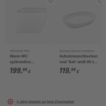
VEROSAN PRO
Schöner Wohnen Kollektion
Wand-WC
Aufsatzwaschbecken
spülrandlos
oval 'Sati' weiß 60 x
'Barcelona' inklusive
14.2 x 42 cm
199
,
119
,
99
99
€
€
WC-Sitz weiß
5 Jahre Garantie auf toom Eigenmarken