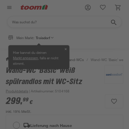
Mein Markt:
Troisdorf
✕
Hier kannst du deinen
, falls er nicht
Markt anpassen
/
Bad & Sanitär
/
Toiletten
/
Wand-WCs
/
Wand-WC 'Basic' weiß s
stimmt.
Wand-WC 'Basic' weiß
spülrandlos mit WC-Sitz
Produktdetails
| Artikelnummer
:
5104168
299
,
99
€
inkl. 19% MwSt.
Lieferung nach Hause