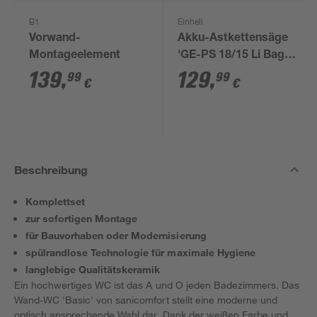
B1
Einhell
Vorwand-
Akku-Astkettensäge
Montageelement
'GE-PS 18/15 Li Bag
Kit' mit Akku und
139
,
129
,
99
99
€
€
Ladegerät
Beschreibung
Komplettset
zur sofortigen Montage
für Bauvorhaben oder Modernisierung
spülrandlose Technologie für maximale Hygiene
langlebige Qualitätskeramik
Ein hochwertiges WC ist das A und O jeden Badezimmers. Das
Wand-WC 'Basic' von sanicomfort stellt eine moderne und
optisch ansprechende Wahl dar. Dank der weißen Farbe und