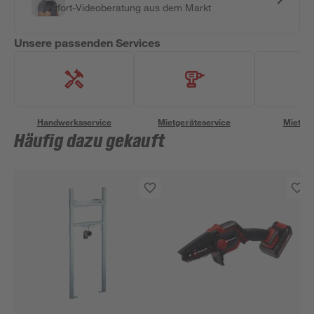
Sofort-Videoberatung aus dem Markt
Unsere passenden Services
Handwerksservice
Mietgeräteservice
Miettra
Häufig dazu gekauft