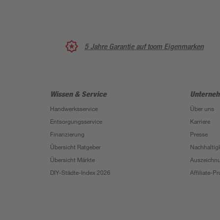
5 Jahre Garantie auf toom Eigenmarken
Wissen & Service
Unterne
Handwerksservice
Über uns
Entsorgungsservice
Karriere
Finanzierung
Presse
Übersicht Ratgeber
Nachhaltigk
Übersicht Märkte
Auszeichn
DIY-Städte-Index 2026
Affiliate-