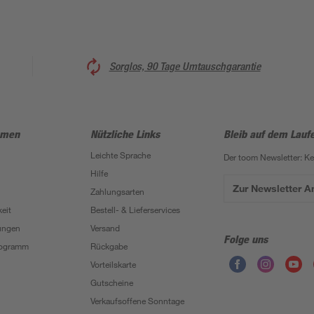
Sorglos, 90 Tage Umtauschgarantie
hmen
Nützliche Links
Bleib auf dem Lauf
Leichte Sprache
Der toom Newsletter: K
Hilfe
Zur Newsletter 
Zahlungsarten
eit
Bestell- & Lieferservices
ungen
Versand
Folge uns
Programm
Rückgabe
Vorteilskarte
Gutscheine
Verkaufsoffene Sonntage