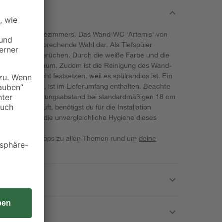
nd O jeden Badezimmers. Das Wand-WC 'Artemis' von
nd optisch ansprechende Wahl dar. Als Tiefspüler
angenehmen Gerüchen. Durch die weiße Farbe und die
Blickfang im Raum. Zudem ist die Reinigung des Wand-
nen sich nicht festsetzen, weil es spülrandlos ist. Ein
chlos schließt, ist im Lieferumfang enthalten. Beachte
ss der Befestigungsabstand bei standardmäßigen 18 cm
recht verläuft, benötigst du für die Installation
her dir jetzt die unvergleichliche Hygiene dieses
iele wervolle Tipps zu allen Themen rund um
deine