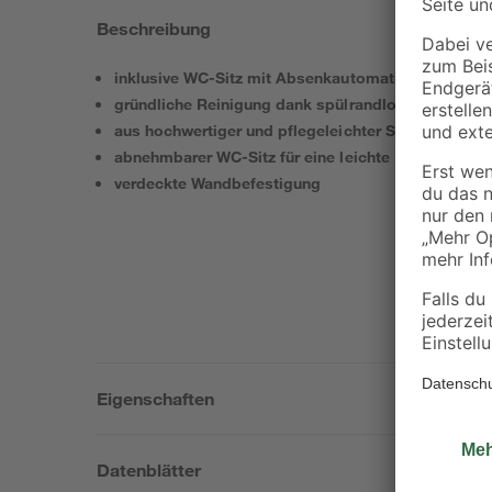
Beschreibung
inklusive WC-Sitz mit Absenkautomatik
gründliche Reinigung dank spülrandlosem Design
aus hochwertiger und pflegeleichter Sanitärkerami
abnehmbarer WC-Sitz für eine leichte Reinigung
verdeckte Wandbefestigung
Eigenschaften
Datenblätter