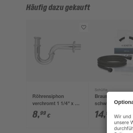
Häufig dazu gekauft
Schütte
Röhrensiphon
Brauseschlauch
verchromt 1 1/4" x 32
schwarz PVC 15
mm
8
,
14
,
99
99
€
€