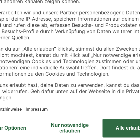
Ein hochwertiges WC ist das A u
sanicomfort stellt eine moderne u
verhindert es die Bildung von un
k
D-Form bildet es einen dezenten 
WCs sehr einfach und Bakterien kön
WC-Sitz, der sich sanft und geräus
für eine problemlose Montage, da
liegt. Da der Abgang des WCs waage
zwingend einen Wandanschluss. Sic
Wand-WCs für dein Badezimmer!
In unserem Ratgeber findest du v
Toilette
.