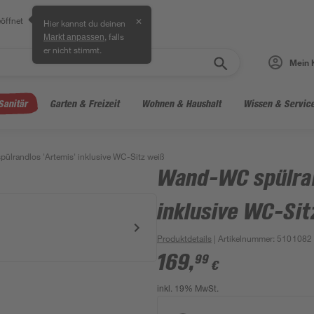
öffnet
✕
Hier kannst du deinen
, falls
Markt anpassen
er nicht stimmt.
Mein 
Sanitär
Garten & Freizeit
Wohnen & Haushalt
Wissen & Servic
lrandlos 'Artemis' inklusive WC-Sitz weiß
Wand-WC spülran
inklusive WC-Sit
Produktdetails
| Artikelnummer
:
5101082
169
,
99
€
inkl. 19% MwSt.