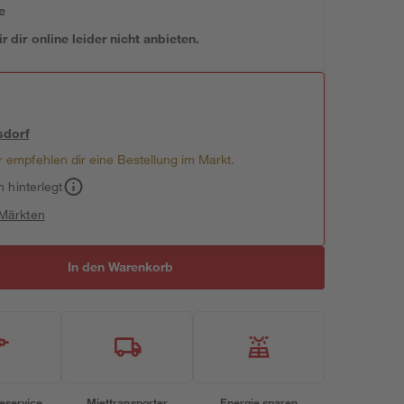
e
 dir online leider nicht anbieten.
sdorf
 empfehlen dir eine Bestellung im Markt.
h hinterlegt
 Märkten
In den Warenkorb
eservice
Miettransporter
Energie sparen