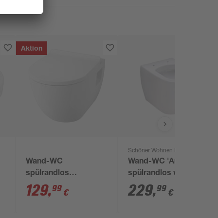
Aktion
Schöner Wohnen Kollektion
Wand-WC
Wand-WC 'Antus'
spülrandlos
spülrandlos weiß
'Lissabon' inklusive
ohne WC-Sitz
129
,
229
,
99
99
€
€
WC-Sitz weiß