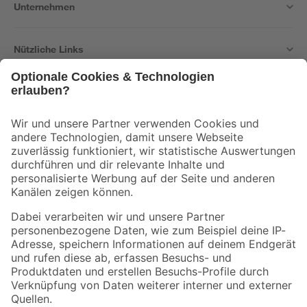
Unternehmen
Nützliche Links
Bleib auf dem Laufenden mit unserem Newsletter
Der toom Newsletter: Keine Angebote und Aktionen mehr verpassen!
Zur Newsletter Anmeldung
Folge uns
Zahlungsarten
Versandarten