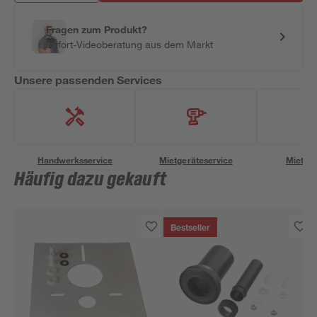
Fragen zum Produkt?
Sofort-Videoberatung aus dem Markt
Unsere passenden Services
Handwerksservice
Mietgeräteservice
Miettra
Häufig dazu gekauft
Bestseller