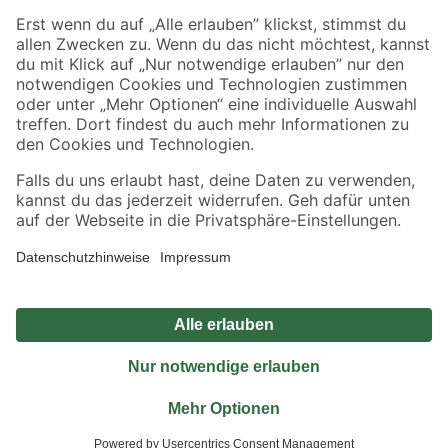
Sicher einkaufen
Jetzt die toom-App herunterladen
Alle Preisangaben in EUR inkl. gesetzl. MwSt.. Die dargestellten Angebote sind unter
Umständen nicht in allen Märkten verfügbar. Die angegebenen Verfügbarkeiten beziehen
sich auf den unter "Mein Markt" ausgewählten toom Baumarkt. Alle Angebote und
Produkte nur solange der Vorrat reicht.
*Paketversand ab 59 € versandkostenfrei, gilt nicht für Artikel mit Speditionsversand, hier
fallen zusätzliche Versandkosten an.
Datenschutz
Privatsphäre
Impressum
AGB
Nutzungsbedingungen
Widerrufsrecht
Vertrag widerrufen
Barrierefreiheit
© 2026 toom Baumarkt GmbH