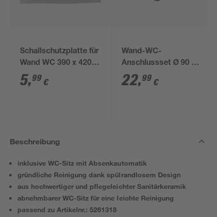
Schallschutzplatte für
Wand-WC-
Wand WC 390 x 420 x
Anschlussset Ø 90 x
5 mm
180 mm
5
,
22
,
99
99
€
€
Beschreibung
inklusive WC-Sitz mit Absenkautomatik
gründliche Reinigung dank spülrandlosem Design
aus hochwertiger und pflegeleichter Sanitärkeramik
abnehmbarer WC-Sitz für eine leichte Reinigung
passend zu Artikelnr.: 5261318