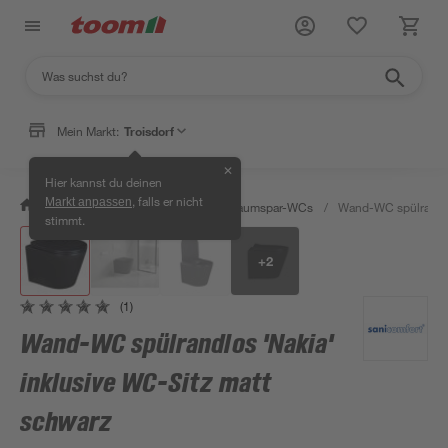
Mein Markt:
Troisdorf
✕
Hier kannst du deinen
, falls er nicht
Markt anpassen
/
Bad & Sanitär
/
Toiletten
/
Raumspar-WCs
/
Wand-WC spülrandlos
stimmt.
+
2
(1)
Wand-WC spülrandlos 'Nakia'
inklusive WC-Sitz matt
schwarz