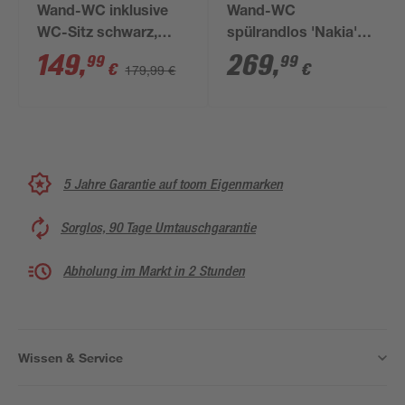
Wand-WC inklusive
Wand-WC
WC-Sitz schwarz,
spülrandlos 'Nakia'
kurz
inklusive WC-Sitz
149
,
269
,
99
99
€
€
179,99 €
matt hellgrau
5 Jahre Garantie auf toom Eigenmarken
Sorglos, 90 Tage Umtauschgarantie
Abholung im Markt in 2 Stunden
Wissen & Service