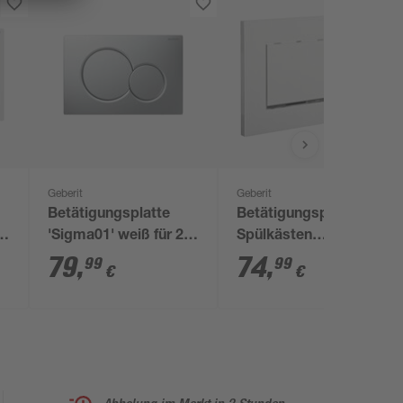
Geberit
Geberit
Betätigungsplatte
Betätigungsplatte für
-
'Sigma01' weiß für 2-
Spülkästen
Mengen-Spülung
"Sigma30" weiß
79
,
74
,
99
99
€
€