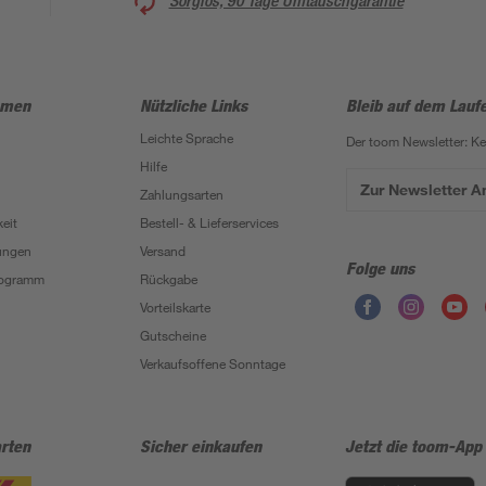
Sorglos, 90 Tage Umtauschgarantie
hmen
Nützliche Links
Bleib auf dem Lauf
Leichte Sprache
Der toom Newsletter: K
Hilfe
Zur Newsletter 
Zahlungsarten
eit
Bestell- & Lieferservices
ungen
Versand
Folge uns
Programm
Rückgabe
Vorteilskarte
Gutscheine
Verkaufsoffene Sonntage
rten
Sicher einkaufen
Jetzt die toom-App