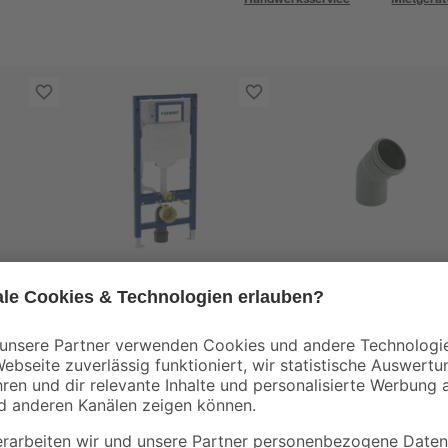
Geberit
Marley
DN 50
Wand-WC-Element
HTB-Bogen 45° DN
'Duofix' 112 cm mit
110
Unterputz-Spülkasten
249
,
1
,
99
79
€
€
'Sigma' 12 cm