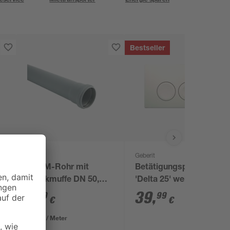
Bestseller
Marley
Geberit
HTEM-Rohr mit
Betätigungsplatte
Steckmuffe DN 50,
'Delta 25' weiß für 2-
1000 mm
Mengen-Spülung
1
,
39
,
89
99
€
€
1,89 € / Meter