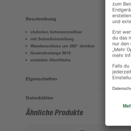
Beschreibung
stufenlos tiefenverstellbar
mit Schnelleinstellung
Wandanschluss um 360° drehbar
Gewindestange M10
verzinkte Oberfläche
Eigenschaften
Datenblätter
Ähnliche Produkte