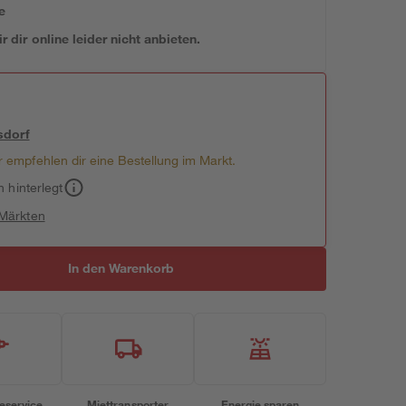
e
 dir online leider nicht anbieten.
sdorf
 empfehlen dir eine Bestellung im Markt.
h hinterlegt
 Märkten
In den Warenkorb
eservice
Miettransporter
Energie sparen