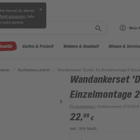
✕
ier kannst du deinen
, falls
Markt anpassen
r nicht stimmt.
Mein 
Sanitär
Garten & Freizeit
Wohnen & Haushalt
Wissen & Servic
kästen
/
Spülkästenzubehör
/
Wandankerset 'Duofix' für Einzelmontage 2 Stüc
Wandankerset 'Du
Einzelmontage 2
Produktdetails
| Artikelnummer
:
5104218
22
,
99
€
inkl. 19% MwSt.