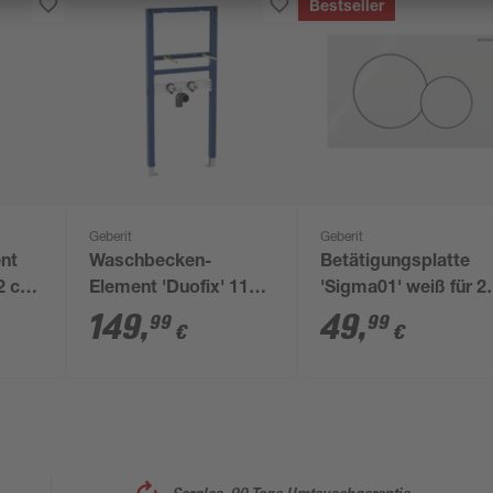
Bestseller
Geberit
Geberit
nt
Waschbecken-
Betätigungsplatte
12 cm
Element 'Duofix' 112
'Sigma01' weiß für 2
cm Standarmatur
Mengen-Spülung
149
,
49
,
99
99
€
€
' 12