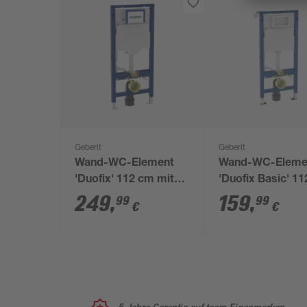
Geberit
Geberit
Wand-WC-Element
Wand-WC-Eleme
'Duofix' 112 cm mit
'Duofix Basic' 1
Unterputz-Spülkasten
mit Unterputz-
249
,
159
,
99
99
€
€
'Sigma' 12 cm
Spülkasten 'Delta
cm