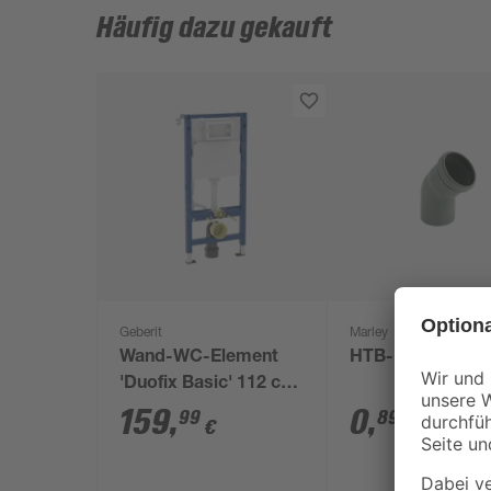
Häufig dazu gekauft
Geberit
Marley
Wand-WC-Element
HTB-Bogen 45° 
'Duofix Basic' 112 cm
mit Unterputz-
159
,
0
,
99
89
€
€
Spülkasten 'Delta' 12
cm