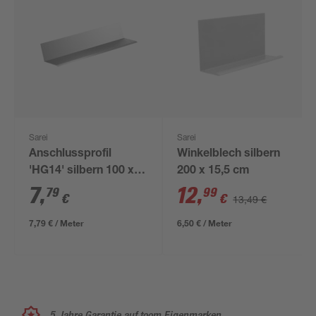
Sarei
Sarei
Anschlussprofil
Winkelblech silbern
'HG14' silbern 100 x
200 x 15,5 cm
7,35 cm
7
,
12
,
79
99
€
€
13,49 €
7,79 € / Meter
6,50 € / Meter
5 Jahre Garantie auf toom Eigenmarken