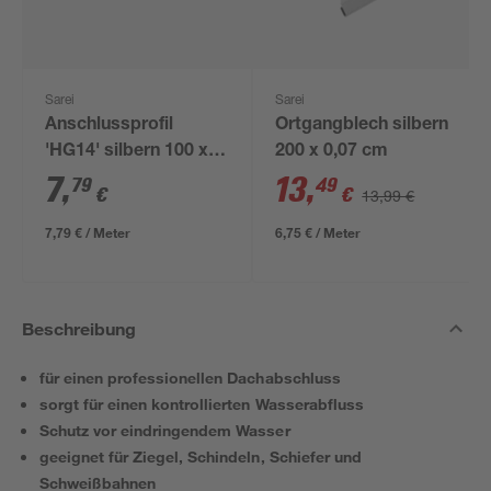
Sarei
Sarei
Anschlussprofil
Ortgangblech silbern
'HG14' silbern 100 x
200 x 0,07 cm
7,35 cm
7
,
13
,
79
49
€
€
13,99 €
7,79 € / Meter
6,75 € / Meter
Beschreibung
für einen professionellen Dachabschluss
sorgt für einen kontrollierten Wasserabfluss
Schutz vor eindringendem Wasser
geeignet für Ziegel, Schindeln, Schiefer und
Schweißbahnen