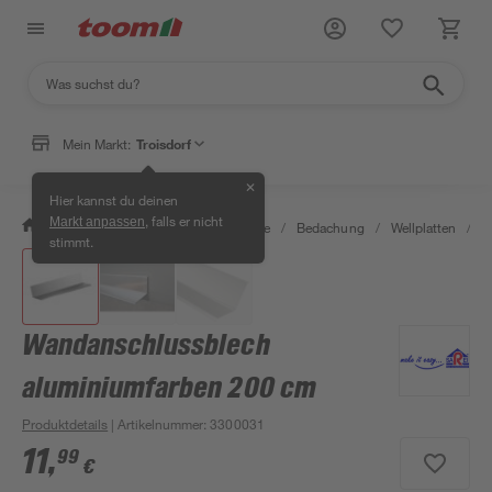
Mein Markt:
Troisdorf
✕
Hier kannst du deinen
, falls er nicht
Markt anpassen
/
Bauen & Renovieren
/
Baustoffe
/
Bedachung
/
Wellplatten
/
W
stimmt.
Wandanschlussblech
aluminiumfarben 200 cm
Produktdetails
| Artikelnummer
:
3300031
11
,
99
€