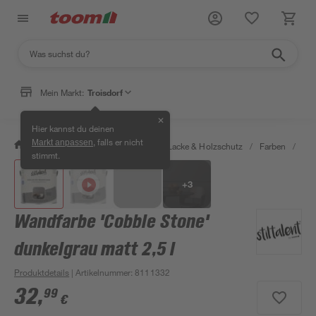
Mein Markt:
Troisdorf
✕
Hier kannst du deinen
, falls er nicht
Markt anpassen
/
Bauen & Renovieren
/
Farben, Lacke & Holzschutz
/
Farben
/
Wan
stimmt.
+
3
Wandfarbe 'Cobble Stone'
dunkelgrau matt 2,5 l
Produktdetails
| Artikelnummer
:
8111332
32
,
99
€