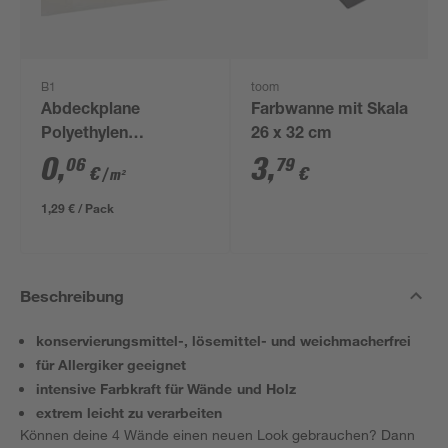
B1
toom
Abdeckplane
Farbwanne mit Skala
Polyethylen
26 x 32 cm
transparent 4 x 5 m
0
,
3
,
06
79
€
€
/ m²
1,29 € / Pack
Beschreibung
konservierungsmittel-, lösemittel- und weichmacherfrei
für Allergiker geeignet
intensive Farbkraft für Wände und Holz
extrem leicht zu verarbeiten
Können deine 4 Wände einen neuen Look gebrauchen? Dann