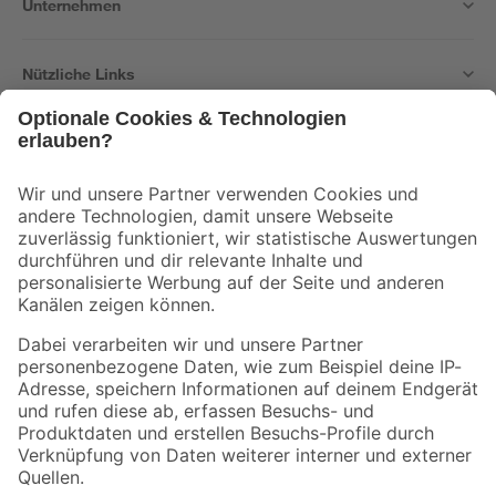
Unternehmen
Nützliche Links
Bleib auf dem Laufenden mit unserem Newsletter
Der toom Newsletter: Keine Angebote und Aktionen mehr verpassen!
Zur Newsletter Anmeldung
Folge uns
Zahlungsarten
Versandarten