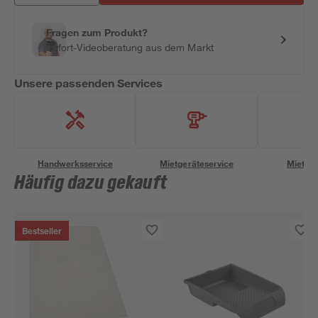
Fragen zum Produkt?
Sofort-Videoberatung aus dem Markt
Unsere passenden Services
Handwerksservice
Mietgeräteservice
Miettra
Häufig dazu gekauft
Bestseller