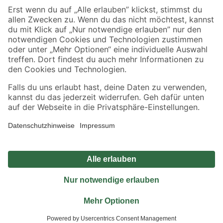
Sicher einkaufen
Jetzt die toom-App herunterladen
Alle Preisangaben in EUR inkl. gesetzl. MwSt.. Die dargestellten Angebote sind unter
Umständen nicht in allen Märkten verfügbar. Die angegebenen Verfügbarkeiten beziehen
sich auf den unter "Mein Markt" ausgewählten toom Baumarkt. Alle Angebote und
Produkte nur solange der Vorrat reicht.
*Paketversand ab 59 € versandkostenfrei, gilt nicht für Artikel mit Speditionsversand, hier
fallen zusätzliche Versandkosten an.
Datenschutz
Privatsphäre
Impressum
AGB
Nutzungsbedingungen
Widerrufsrecht
Vertrag widerrufen
Barrierefreiheit
© 2026 toom Baumarkt GmbH