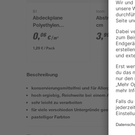
B1
toom
Abdeckplane
Abstreifgitter 27
Polyethylen
cm
transparent 4 x 5 m
0
,
3
,
06
99
€
€
/ m²
1,29 € / Pack
Beschreibung
konservierungsmittelfrei und für Allergiker geeigne
hoch ergiebig, Reichweite bei einem Anstrich: 70-
sehr leicht zu verarbeiten
für viele verschieden Untergründe geeignet
pastelliger Farbton