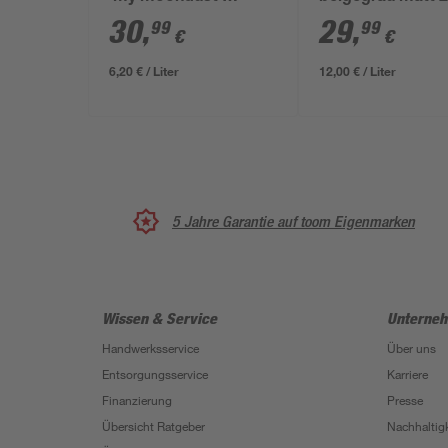
hellgrau matt 5 l
30
,
29
,
99
99
€
€
6,20 € / Liter
12,00 € / Liter
5 Jahre Garantie auf toom Eigenmarken
Wissen & Service
Unterne
Handwerksservice
Über uns
Entsorgungsservice
Karriere
Finanzierung
Presse
Übersicht Ratgeber
Nachhaltigk