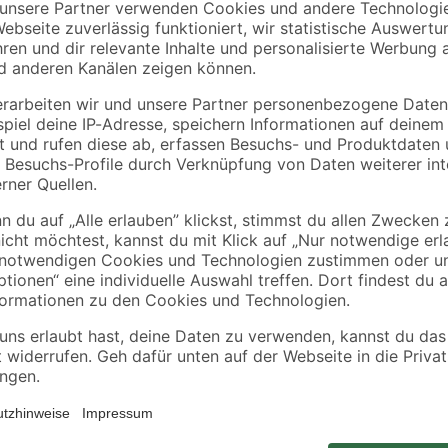
Schöner Wohnen Farbe
Racing
 x 29
Trendfarbe 'Pearl'
Lackspray schwarz
perlweiß matt 5 l
glanz 400 ml
52
,
8
,
99
99
€
€
10,60 € / Liter
22,48 € / Liter
Zarte Farben für große Wände. Du
t
Die fertig abgetönte, matte Wand- 
80 m²
sich ideal miteinander kombinieren
Flächen oder kleine Räume.