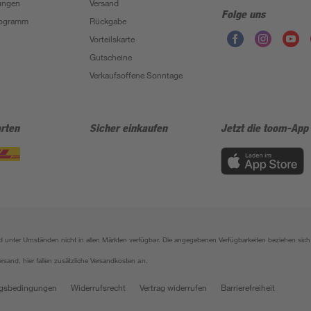
ungen
Versand
Folge uns
Programm
Rückgabe
Vorteilskarte
Gutscheine
Verkaufsoffene Sonntage
rten
Sicher einkaufen
Jetzt die toom-App
sind unter Umständen nicht in allen Märkten verfügbar. Die angegebenen Verfügbarkeiten beziehen s
ersand, hier fallen zusätzliche Versandkosten an.
gsbedingungen
Widerrufsrecht
Vertrag widerrufen
Barrierefreiheit