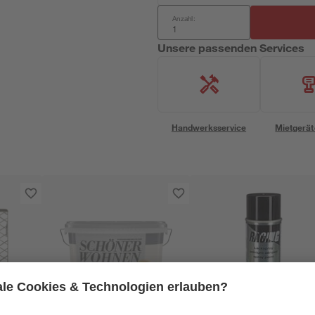
Anzahl:
Unsere passenden Services
Handwerksservice
Mietgerät