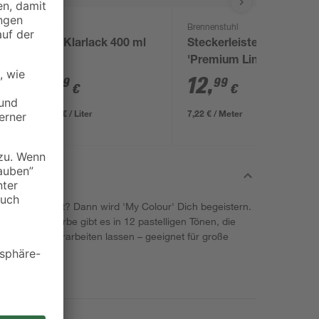
Racing
Brennenstuhl
RAL Klarlack 400 ml
Steckerleiste
'Premium Line' grau
4-fach
9
,
12
,
99
99
€
€
24,98 € / Liter
7,22 € / Meter
 magst es zart? Dann wird 'My Colour' Dich begeistern.
und Deckenfarbe gibt es in 12 pastelligen Tönen, die
 und leicht verarbeiten lassen – geeignet für große