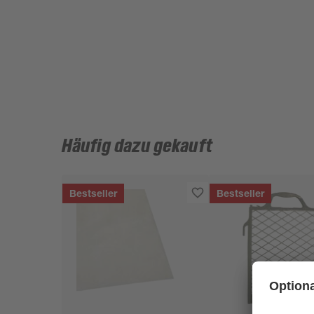
Häufig dazu gekauft
Bestseller
Bestseller