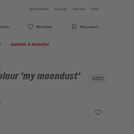
Vorteilskarte
Kontakt
Karriere
Hilfe
Konto
Merkliste
Warenkorb
e
Angebote & Neuheiten
l
lour 'my moondust'
5