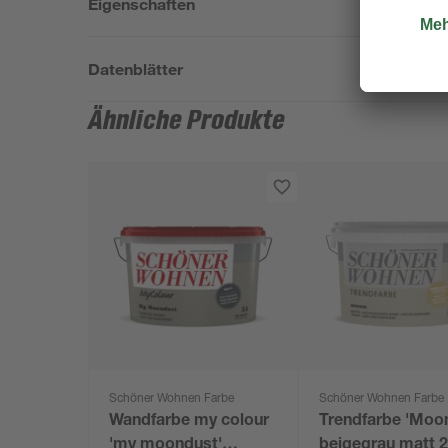
Eigenschaften
Datenblätter
Ähnliche Produkte
Schöner Wohnen Farbe
Schöner Wohnen Farbe
Wandfarbe my colour
Trendfarbe 'Moo
'my moondust'
beigegrau matt 2,