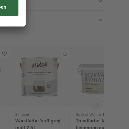
Stiltalent
Schöner Wohnen Farbe
Wandfarbe 'soft grey'
Trendfarbe 'Moon'
matt 2,5 l
beigegrau matt 1 l