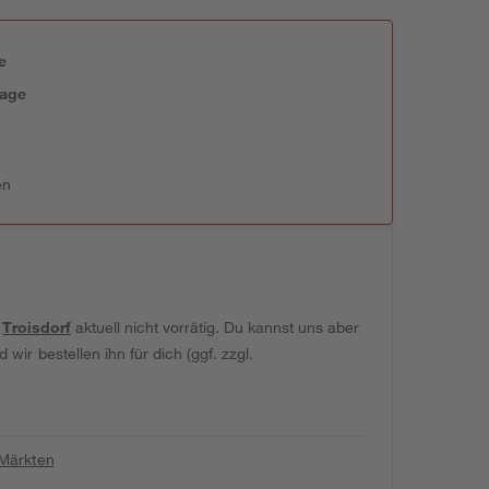
e
tage
en
t
Troisdorf
aktuell nicht vorrätig. Du kannst uns aber
wir bestellen ihn für dich (ggf. zzgl.
 Märkten