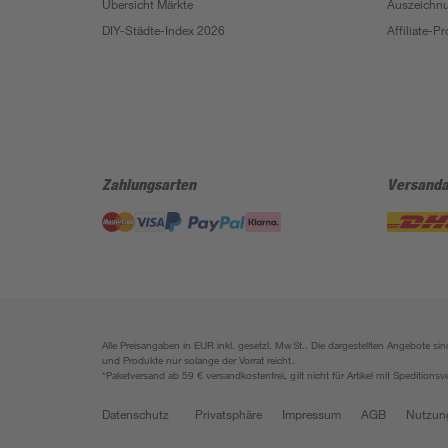
Übersicht Märkte
Auszeichn
DIY-Städte-Index 2026
Affiliate-
Zahlungsarten
Versanda
Alle Preisangaben in EUR inkl. gesetzl. MwSt.. Die dargestellten Angebote 
und Produkte nur solange der Vorrat reicht.
*Paketversand ab 59 € versandkostenfrei, gilt nicht für Artikel mit Speditionsv
Datenschutz
Privatsphäre
Impressum
AGB
Nutzun