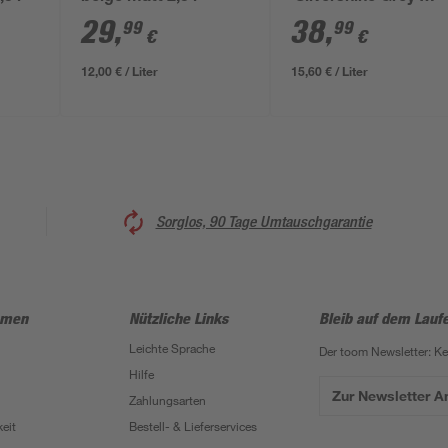
hellgrau matt 2,5 l
29
,
38
,
99
99
€
€
12,00 € / Liter
15,60 € / Liter
Sorglos, 90 Tage Umtauschgarantie
hmen
Nützliche Links
Bleib auf dem Lauf
Leichte Sprache
Der toom Newsletter: K
Hilfe
Zur Newsletter 
Zahlungsarten
eit
Bestell- & Lieferservices