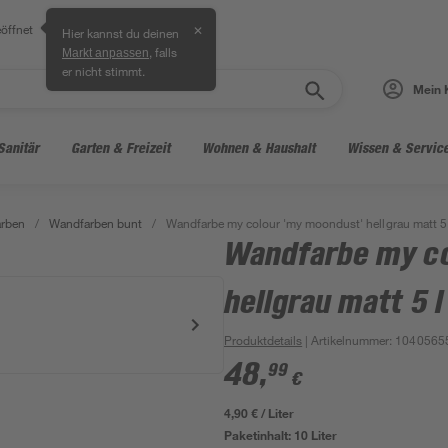
öffnet
✕
Hier kannst du deinen
, falls
Markt anpassen
er nicht stimmt.
Mein 
Sanitär
Garten & Freizeit
Wohnen & Haushalt
Wissen & Servic
arben
/
Wandfarben bunt
/
Wandfarbe my colour 'my moondust' hellgrau matt 5 
Wandfarbe my co
hellgrau matt 5 l
Produktdetails
| Artikelnummer
:
1040565
48
,
99
€
4,90 € / Liter
Paketinhalt:
10 Liter