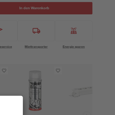
In den Warenkorb
eservice
Miettransporter
Energie sparen