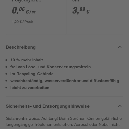
Polyethylen
cm
transparent 4 x 5 m
0
,
3
,
06
99
€
€
/ m²
1,29 € / Pack
Beschreibung
10 % mehr Inhalt
frei von Löse- und Konservierungsmitteln
im Recycling-Gebinde
waschbeständig, wasserverdünnbar und diffusionsfähig
leicht zu verarbeiten
Sicherheits- und Entsorgungshinweise
Gefahrenhinweise: Achtung! Beim Sprühen können gefährliche
lungengängige Tröpfchen entstehen. Aerosol oder Nebel nicht