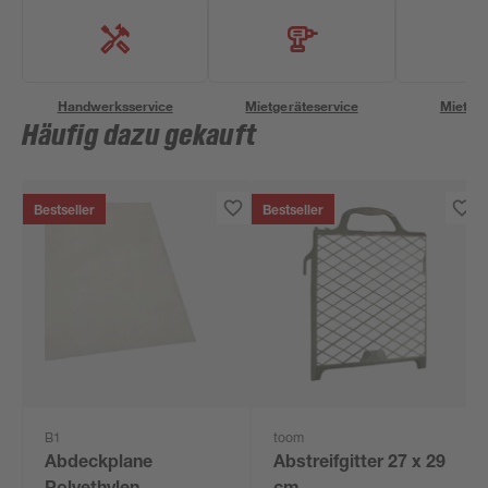
Handwerksservice
Mietgeräteservice
Miettra
Häufig dazu gekauft
Bestseller
Bestseller
B1
toom
Abdeckplane
Abstreifgitter 27 x 29