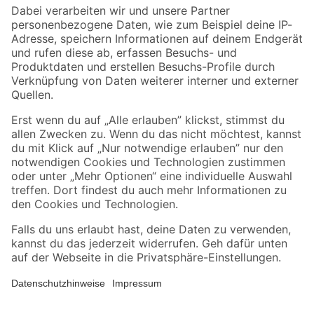
Zahlungsarten
Versandarten
Sicher einkaufen
Jetzt die toom-App herunterladen
Alle Preisangaben in EUR inkl. gesetzl. MwSt.. Die dargestellten Angebote sind unter
Umständen nicht in allen Märkten verfügbar. Die angegebenen Verfügbarkeiten beziehen
sich auf den unter "Mein Markt" ausgewählten toom Baumarkt. Alle Angebote und
Produkte nur solange der Vorrat reicht.
*Paketversand ab 59 € versandkostenfrei, gilt nicht für Artikel mit Speditionsversand, hier
fallen zusätzliche Versandkosten an.