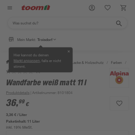
Mein Markt:
Troisdorf
✕
Hier kannst du deinen
, falls er nicht
Markt anpassen
/
Bauen & Renovieren
/
Farben, Lacke & Holzschutz
/
Farben
/
Wan
stimmt.
(1)
Wandfarbe weiß matt 11 l
Produktdetails
| Artikelnummer
:
8101804
36
,
99
€
3,36 € / Liter
Paketinhalt:
11 Liter
inkl. 19% MwSt.