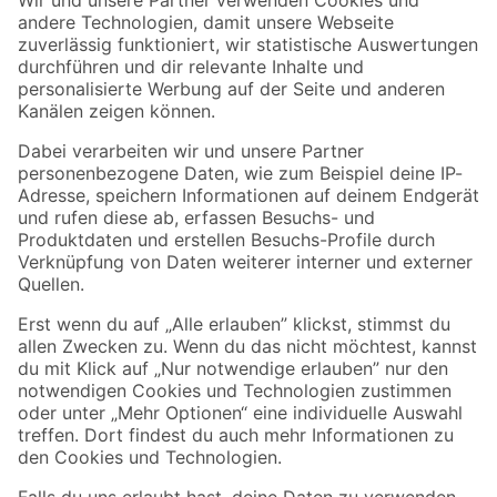
Zur Newsletter Anmeldung
Folge uns
Zahlungsarten
Versandarten
Sicher einkaufen
Jetzt die toom-App herunterladen