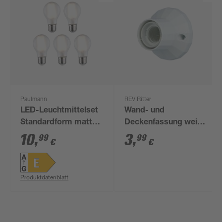
Paulmann
REV Ritter
LED-Leuchtmittelset
Wand- und
Standardform matt
Deckenfassung weiß
E27 7 W 806 lm
75 W Ø 83 mm
10
,
3
,
99
99
€
€
warmweiß 5 Stück
Produktdatenblatt