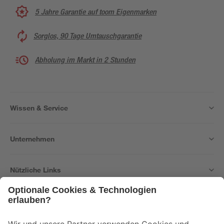
5 Jahre Garantie auf toom Eigenmarken
Sorglos, 90 Tage Umtauschgarantie
Abholung im Markt in 2 Stunden
Wissen & Service
Unternehmen
Nützliche Links
Bleib auf dem Laufenden mit unserem Newsletter
Der toom Newsletter: Keine Angebote und Aktionen mehr verpassen!