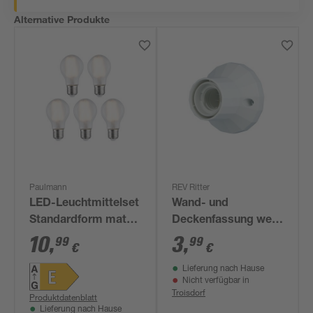
Alternative Produkte
Paulmann
REV Ritter
LED-Leuchtmittelset
Wand- und
Standardform matt
Deckenfassung weiß
E27 7 W 806 lm
75 W Ø 83 mm
10
,
3
,
99
99
€
€
warmweiß 5 Stück
Lieferung nach Hause
Nicht verfügbar in
Troisdorf
Produktdatenblatt
Lieferung nach Hause