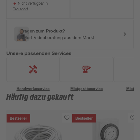
Nicht verfügbar in
Troisdorf
Fragen zum Produkt?
Sofort-Videoberatung aus dem Markt
Unsere passenden Services
Handwerksservice
Mietgeräteservice
Miettra
Häufig dazu gekauft
Bestseller
Bestseller