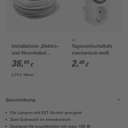
B1
Installations-,Elektro-
Tageszeitschaltuhr
und Stromkabel
mechanisch weiß
NYM-J 3x1,5mm² 50
36
,
2
,
99
49
€
€
m
0,74 € / Meter
Beschreibung
Für Lampen mit E27-Sockel geeignet
Zum Gebrauch im Innenbereich
Geeignet für Leuchtmittel mit max. 100 W