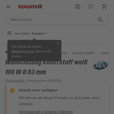
Mein Markt:
Troisdorf
✕
Hier kannst du deinen
, falls er nicht
Markt anpassen
/
Wohnen & Haushalt
/
Beleuchtung
/
Lampenzubehör
/
Lampenf
stimmt.
Wandfassung Kunststoff weiß
100 W Ø 83 mm
Produktdetails
| Artikelnummer
:
9050345
Aktuell nicht verfügbar
Wir können dir dieses Produkt zur Zeit leider nicht
anbieten.
Verfügbarkeit in anderen Märkten