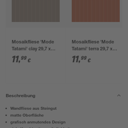
Mosaikfliese 'Mode
Mosaikfliese 'Mode
Tatami' clay 29,7 x
Tatami' terra 29,7 x
29,7 x 0,7 cm
29,7 x 0,7 cm
11
,
11
,
99
99
€
€
Beschreibung
Wandfliese aus Steingut
matte Oberfläche
grafisch anmutendes Design