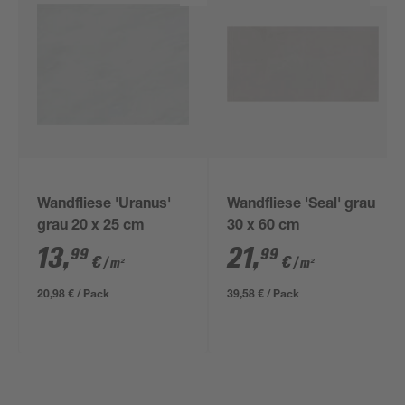
Wandfliese 'Uranus'
Wandfliese 'Seal' grau
grau 20 x 25 cm
30 x 60 cm
13
,
21
,
99
99
€
€
/ m²
/ m²
20,98 € / Pack
39,58 € / Pack