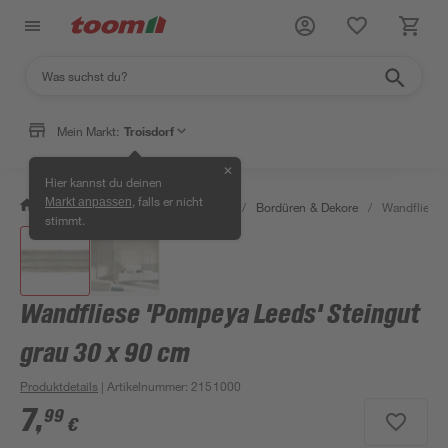
Mein Markt:
Troisdorf
✕
Hier kannst du deinen
, falls er nicht
Markt anpassen
/
Bauen & Renovieren
/
Fliesen
/
Bordüren & Dekore
/
Wandfliese 
stimmt.
Wandfliese 'Pompeya Leeds' Steingut
grau 30 x 90 cm
Produktdetails
| Artikelnummer
:
2151000
7
,
99
€