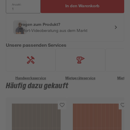
Anzahl:
In den Warenkorb
Fragen zum Produkt?
Sofort-Videoberatung aus dem Markt
Unsere passenden Services
Handwerksservice
Mietgeräteservice
Miettra
Häufig dazu gekauft