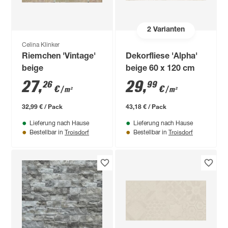
2
Varianten
Celina Klinker
Riemchen 'Vintage'
Dekorfliese 'Alpha'
beige
beige 60 x 120 cm
27
,
29
,
26
99
€
€
/ m²
/ m²
32,99 € / Pack
43,18 € / Pack
Lieferung nach Hause
Lieferung nach Hause
Troisdorf
Troisdorf
Bestellbar in
Bestellbar in