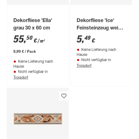
Dekorfliese 'Ella'
Dekorfliese 'Ice'
grau 30 x 60 cm
Feinsteinzeug weiß
20 x 25 cm
55
,
5
,
50
49
€
€
/ m²
Keine Lieferung nach
9,99 € / Pack
Hause
Nicht verfügbar in
Keine Lieferung nach
Troisdorf
Hause
Nicht verfügbar in
Troisdorf