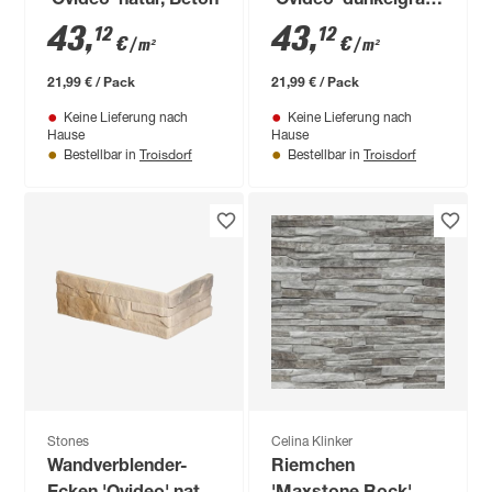
'Ovideo' natur, Beton
'Ovideo' dunkelgrau,
Beton
43
,
43
,
12
12
€
€
/ m²
/ m²
21,99 € / Pack
21,99 € / Pack
Keine Lieferung nach
Keine Lieferung nach
Hause
Hause
Troisdorf
Troisdorf
Bestellbar in
Bestellbar in
Stones
Celina Klinker
Wandverblender-
Riemchen