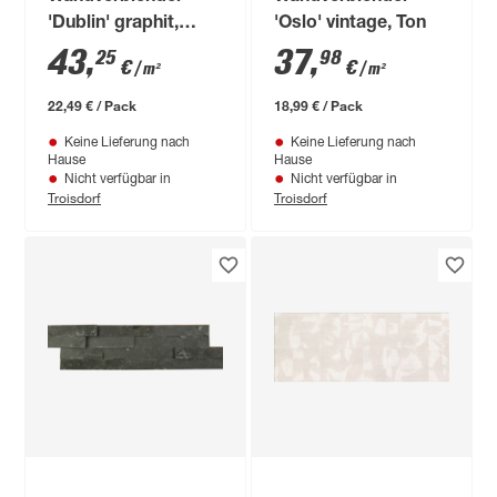
'Dublin' graphit,
'Oslo' vintage, Ton
Beton
43
,
37
,
25
98
€
€
/ m²
/ m²
22,49 € / Pack
18,99 € / Pack
Keine Lieferung nach
Keine Lieferung nach
Hause
Hause
Nicht verfügbar in
Nicht verfügbar in
Troisdorf
Troisdorf