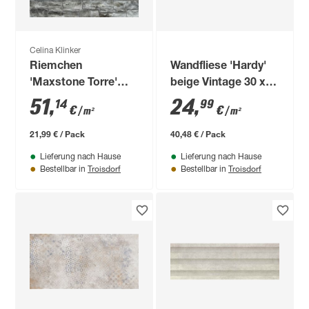
Celina Klinker
Riemchen
Wandfliese 'Hardy'
'Maxstone Torre'
beige Vintage 30 x
grau
60 cm
51
,
24
,
14
99
€
€
/ m²
/ m²
21,99 € / Pack
40,48 € / Pack
Lieferung nach Hause
Lieferung nach Hause
Troisdorf
Troisdorf
Bestellbar in
Bestellbar in