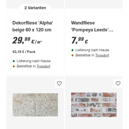
2
Varianten
Dekorfliese 'Alpha'
Wandfliese
beige 60 x 120 cm
'Pompeya Leeds'
Steingut grau 30 x
29
,
7
,
99
99
€
€
/ m²
90 cm
Lieferung nach Hause
43,18 € / Pack
Troisdorf
Bestellbar in
Lieferung nach Hause
Troisdorf
Bestellbar in