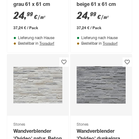
grau 61 x 61 cm
beige 61 x 61 cm
24
,
24
,
99
99
€
€
/ m²
/ m²
37,24 € / Pack
37,24 € / Pack
Lieferung nach Hause
Lieferung nach Hause
Troisdorf
Troisdorf
Bestellbar in
Bestellbar in
Stones
Stones
Wandverblender
Wandverblender