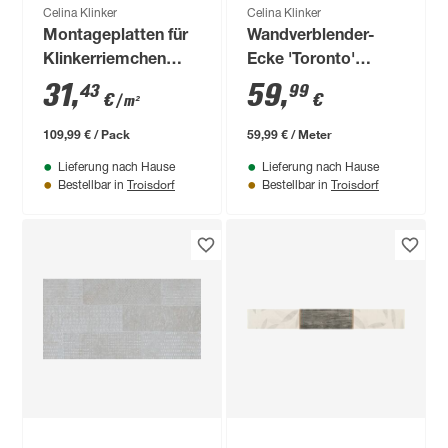
Celina Klinker
Celina Klinker
Montageplatten für
Wandverblender-
Klinkerriemchen
Ecke 'Toronto'
59,5 x 121,5 cm 5-
rot/grau
31
,
59
,
43
99
€
€
/ m²
teilig
109,99 € / Pack
59,99 € / Meter
Lieferung nach Hause
Lieferung nach Hause
Troisdorf
Troisdorf
Bestellbar in
Bestellbar in