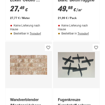
Ecken 'Ovideo'
Blanc' Beton ruggine
dunkelgrau, Beton
27
,
49
,
49
98
€
€
/ m²
27,77 € / Meter
21,99 € / Pack
Keine Lieferung nach
Keine Lieferung nach
Hause
Hause
Troisdorf
Troisdorf
Bestellbar in
Bestellbar in
Wandverblender
Fugenkreuze