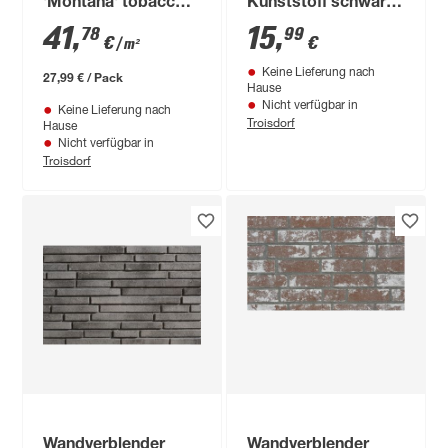
'Montana' tobacco-
Kunststoff schwarz
bianco, Ton
5,5 cm x 1 cm x 0,3
41
,
15
,
78
99
€
€
/ m²
cm
Keine Lieferung nach
27,99 € / Pack
Hause
Nicht verfügbar in
Keine Lieferung nach
Troisdorf
Hause
Nicht verfügbar in
Troisdorf
Wandverblender
Wandverblender