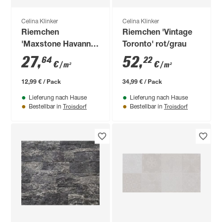
Celina Klinker
Celina Klinker
Riemchen
Riemchen 'Vintage
'Maxstone Havanna'
Toronto' rot/grau
beige
27
,
52
,
64
22
€
€
/ m²
/ m²
12,99 € / Pack
34,99 € / Pack
Lieferung nach Hause
Lieferung nach Hause
Troisdorf
Troisdorf
Bestellbar in
Bestellbar in