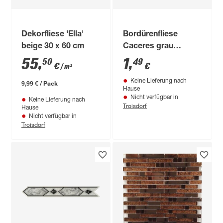
Dekorfliese 'Ella'
Bordürenfliese
beige 30 x 60 cm
Caceres grau
7,5x20cm
55
,
1
,
50
49
€
€
/ m²
Keine Lieferung nach
9,99 € / Pack
Hause
Nicht verfügbar in
Keine Lieferung nach
Troisdorf
Hause
Nicht verfügbar in
Troisdorf