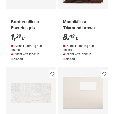
Bordürenfliese
Mosaikfliese
Escorial gris
'Diamond brown'
3x20cm
29,8 x 30,4cm
1
,
8
,
29
49
€
€
Keine Lieferung nach
Keine Lieferung nach
Hause
Hause
Nicht verfügbar in
Nicht verfügbar in
Troisdorf
Troisdorf