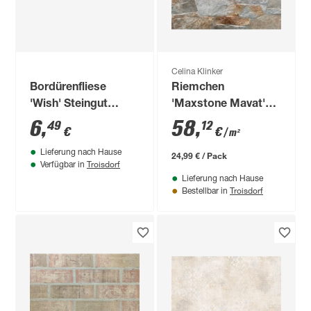
Celina Klinker
Bordürenfliese
Riemchen
'Wish' Steingut
'Maxstone Mavat'
beige 5 x 40 cm
braun
6
,
58
,
49
12
€
€
/ m²
Lieferung nach Hause
24,99 € / Pack
Troisdorf
Verfügbar in
Lieferung nach Hause
Troisdorf
Bestellbar in