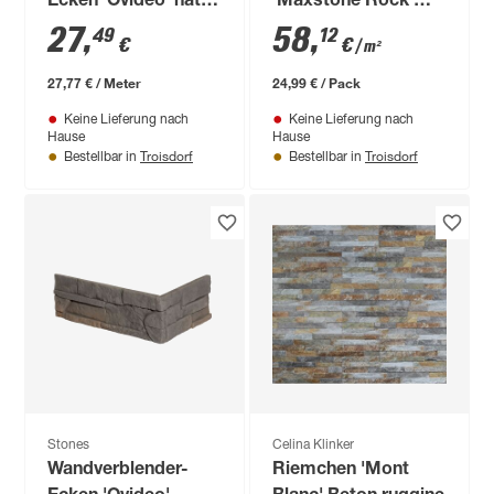
Ecken 'Ovideo' natur,
'Maxstone Rock'
Beton
Beton grau
27
,
58
,
49
12
€
€
/ m²
27,77 € / Meter
24,99 € / Pack
Keine Lieferung nach
Keine Lieferung nach
Hause
Hause
Troisdorf
Troisdorf
Bestellbar in
Bestellbar in
Stones
Celina Klinker
Wandverblender-
Riemchen 'Mont