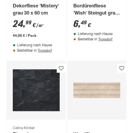
Dekorfliese 'Mistery'
Bordürenfliese
grau 30 x 60 cm
'Wish' Steingut grau
5 x 40 cm
24
,
6
,
99
49
€
€
/ m²
Lieferung nach Hause
44,98 € / Pack
Troisdorf
Bestellbar in
Lieferung nach Hause
Troisdorf
Bestellbar in
Celina Klinker