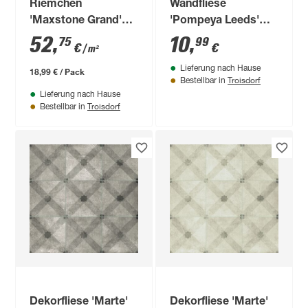
Riemchen
Wandfliese
'Maxstone Grand'
'Pompeya Leeds'
schwarz
Steingut taupe 30 x
52
,
10
,
75
99
€
€
/ m²
90 cm
Lieferung nach Hause
18,99 € / Pack
Troisdorf
Bestellbar in
Lieferung nach Hause
Troisdorf
Bestellbar in
Dekorfliese 'Marte'
Dekorfliese 'Marte'