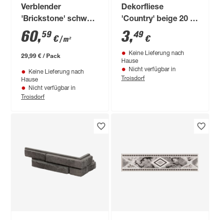
Verblender
Dekorfliese
'Brickstone' schwarz
'Country' beige 20 x
55 x 15 cm
50 cm
60
,
3
,
59
49
€
€
/ m²
Keine Lieferung nach
29,99 € / Pack
Hause
Nicht verfügbar in
Keine Lieferung nach
Troisdorf
Hause
Nicht verfügbar in
Troisdorf