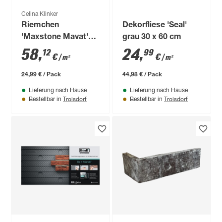
Celina Klinker
Riemchen
Dekorfliese 'Seal'
'Maxstone Mavat'
grau 30 x 60 cm
dunkelgrau
58
,
24
,
12
99
€
€
/ m²
/ m²
24,99 € / Pack
44,98 € / Pack
Lieferung nach Hause
Lieferung nach Hause
Troisdorf
Troisdorf
Bestellbar in
Bestellbar in