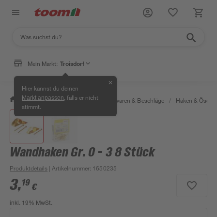
Mein Markt:
Troisdorf
✕
Hier kannst du deinen
, falls er nicht
Markt anpassen
/
Werkstatt & Maschinen
/
Eisenwaren & Beschläge
/
Haken & Ösen
stimmt.
Wandhaken Gr. 0 - 3 8 Stück
Produktdetails
| Artikelnummer
:
1650235
3
,
19
€
inkl. 19% MwSt.