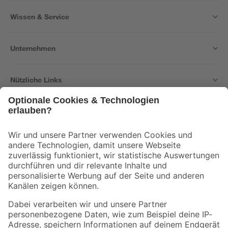
Wissen & Service
Unternehmen
Nützliche Links
Bleib auf dem Laufenden mit unserem Newsletter
Der toom Newsletter: Keine Angebote und Aktionen mehr verpassen!
Zur Newsletter Anmeldung
Folge uns