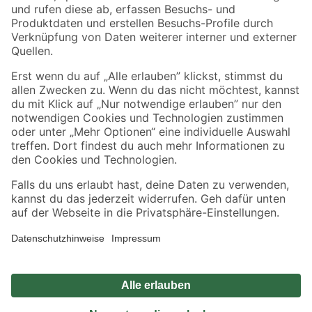
Zahlungsarten
Versandarten
Sicher einkaufen
Jetzt die toom-App herunterladen
Alle Preisangaben in EUR inkl. gesetzl. MwSt.. Die dargestellten Angebote sind unter
Umständen nicht in allen Märkten verfügbar. Die angegebenen Verfügbarkeiten beziehen
sich auf den unter "Mein Markt" ausgewählten toom Baumarkt. Alle Angebote und
Produkte nur solange der Vorrat reicht.
*Paketversand ab 59 € versandkostenfrei, gilt nicht für Artikel mit Speditionsversand, hier
fallen zusätzliche Versandkosten an.
Datenschutz
Privatsphäre
Impressum
AGB
Nutzungsbedingungen
Widerrufsrecht
Vertrag widerrufen