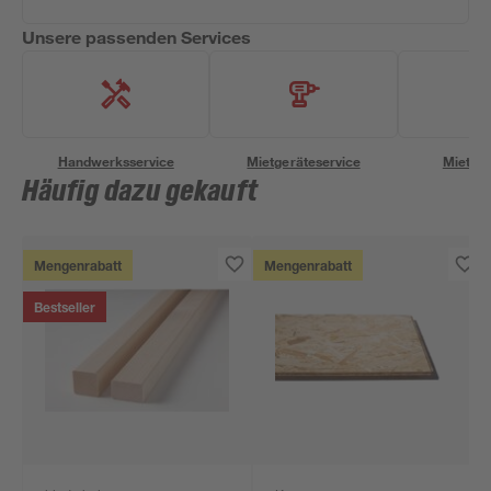
Unsere passenden Services
Handwerksservice
Mietgeräteservice
Miettra
Häufig dazu gekauft
Mengenrabatt
Mengenrabatt
Bestseller