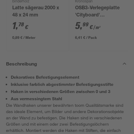
binderholz
Kronospan
Latte sägerau 2000 x
OSB3-Verlegeplatte
48 x 24 mm
'Cityboard'
ungeschliffen 1690 x
1
,
5
,
78
99
€
€
/ m²
634 x 12 mm
0,89 € / Meter
6,41 € / Pack
Beschreibung
Dekoratives Befestigungselement
Inklusive farblich abgestimmter Befestigungsstifte
Haken in verschiedenen Größen zwischen 0 und 3
Aus vermessingtem Stahl
Die Wandhaken unserer bewährten toom Qualitätsmarke sind
das ideale Element, um Bilder und andere Dekorationsobjekte
an der Wand zu befestigen. Die Haken sind in verschiedenen
Größen und mit einem oder zwei Befestigungslöchern
erhältlich. Montiert werden die Haken mit Stiften, die einfach