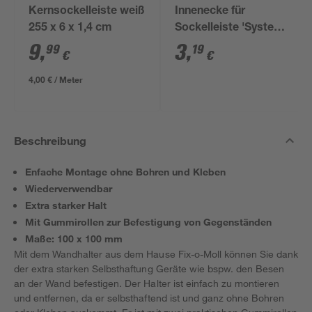
Kernsockelleiste weiß
Innenecke für
255 x 6 x 1,4 cm
Sockelleiste 'System
9' weiß, 1 Stück
9
,
3
,
99
19
€
€
4,00 € / Meter
Beschreibung
Enfache Montage ohne Bohren und Kleben
Wiederverwendbar
Extra starker Halt
Mit Gummirollen zur Befestigung von Gegenständen
Maße: 100 x 100 mm
Mit dem Wandhalter aus dem Hause Fix-o-Moll können Sie dank
der extra starken Selbsthaftung Geräte wie bspw. den Besen
an der Wand befestigen. Der Halter ist einfach zu montieren
und entfernen, da er selbsthaftend ist und ganz ohne Bohren