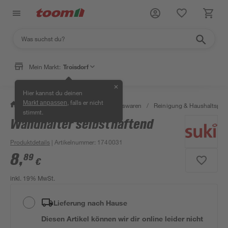
Mein Markt:
Troisdorf
✕
Hier kannst du deinen
, falls er nicht
Markt anpassen
/
Wohnen & Haushalt
/
Haushaltswaren
/
Reinigung & Haushaltspro
stimmt.
Wandhalter selbsthaftend
Produktdetails
| Artikelnummer
:
1740031
8
,
89
€
inkl. 19% MwSt.
Lieferung nach Hause
Diesen Artikel können wir dir online leider nicht