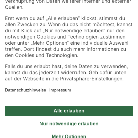
Sicher einkaufen
Jetzt die toom-App herunterladen
Alle Preisangaben in EUR inkl. gesetzl. MwSt.. Die dargestellten Angebote sind unter
Umständen nicht in allen Märkten verfügbar. Die angegebenen Verfügbarkeiten beziehen
sich auf den unter "Mein Markt" ausgewählten toom Baumarkt. Alle Angebote und
Produkte nur solange der Vorrat reicht.
*Paketversand ab 59 € versandkostenfrei, gilt nicht für Artikel mit Speditionsversand, hier
fallen zusätzliche Versandkosten an.
Datenschutz
Privatsphäre
Impressum
AGB
Nutzungsbedingungen
Widerrufsrecht
Vertrag widerrufen
Barrierefreiheit
© 2026 toom Baumarkt GmbH