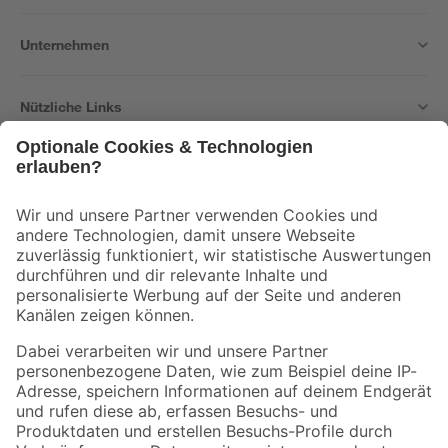
Unternehmen
Nützliche Links
Bleib auf dem Laufenden mit unserem Newsletter
Der toom Newsletter: Keine Angebote und Aktionen mehr verpassen!
Zur Newsletter Anmeldung
Folge uns
Zahlungsarten
Versandarten