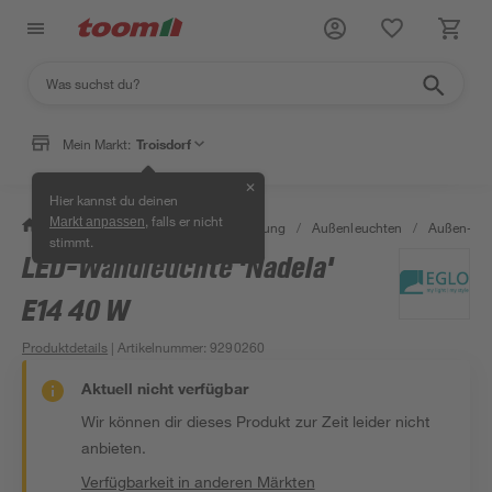
Mein Markt:
Troisdorf
✕
Hier kannst du deinen
, falls er nicht
Markt anpassen
/
Wohnen & Haushalt
/
Beleuchtung
/
Außenleuchten
/
Außen-Wa
stimmt.
LED-Wandleuchte 'Nadela'
E14 40 W
Produktdetails
| Artikelnummer
:
9290260
Aktuell nicht verfügbar
Wir können dir dieses Produkt zur Zeit leider nicht
anbieten.
Verfügbarkeit in anderen Märkten