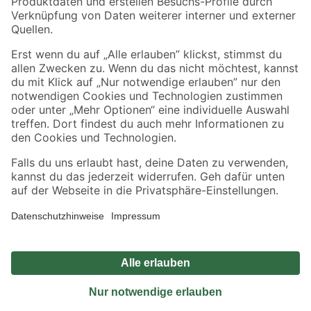
Sicher einkaufen
Jetzt die toom-App herunterladen
Alle Preisangaben in EUR inkl. gesetzl. MwSt.. Die dargestellten Angebote sind unter
Umständen nicht in allen Märkten verfügbar. Die angegebenen Verfügbarkeiten beziehen
sich auf den unter "Mein Markt" ausgewählten toom Baumarkt. Alle Angebote und
Produkte nur solange der Vorrat reicht.
*Paketversand ab 59 € versandkostenfrei, gilt nicht für Artikel mit Speditionsversand, hier
fallen zusätzliche Versandkosten an.
Datenschutz
Privatsphäre
Impressum
AGB
Nutzungsbedingungen
Widerrufsrecht
Vertrag widerrufen
Barrierefreiheit