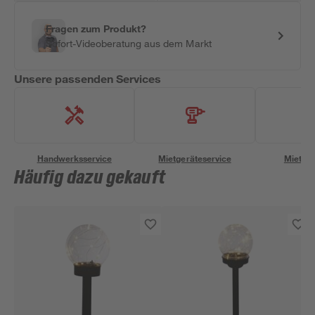
Fragen zum Produkt?
Sofort-Videoberatung aus dem Markt
Unsere passenden Services
Handwerksservice
Mietgeräteservice
Miettra
Häufig dazu gekauft