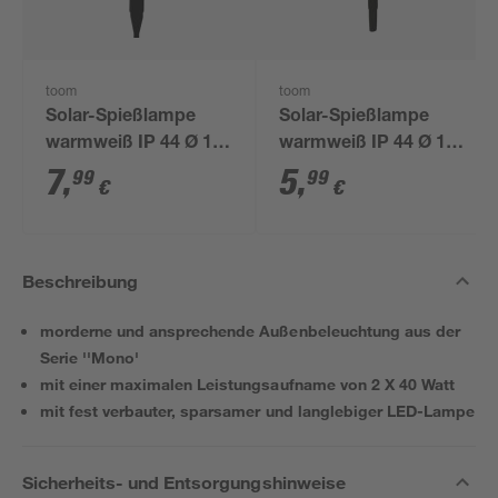
toom
toom
Solar-Spießlampe
Solar-Spießlampe
warmweiß IP 44 Ø 15
warmweiß IP 44 Ø 10
x 44 cm
x 39 cm
7
,
5
,
99
99
€
€
Beschreibung
morderne und ansprechende Außenbeleuchtung aus der
Serie ''Mono'
mit einer maximalen Leistungsaufname von 2 X 40 Watt
mit fest verbauter, sparsamer und langlebiger LED-Lampe
Sicherheits- und Entsorgungshinweise