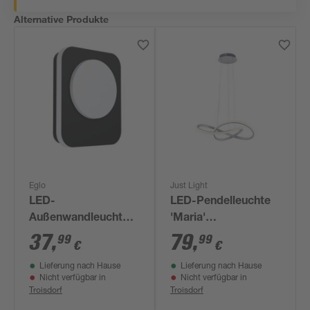
Alternative Produkte
Eglo
Just Light
LED-
LED-Pendelleuchte
Außenwandleuchte
'Maria'
'Madriz' 3,6 W 740 lm
aluminiumfarben 57
37
,
79
,
99
99
€
€
warmweiß IP 44 5 x
x 120 x 57 cm 29,5 W
Lieferung nach Hause
Lieferung nach Hause
23 x 19 cm
Nicht verfügbar in
Nicht verfügbar in
Troisdorf
Troisdorf