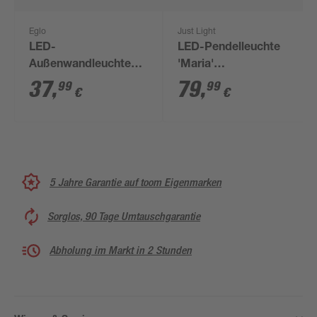
Eglo
Just Light
LED-
LED-Pendelleuchte
Außenwandleuchte
'Maria'
'Madriz' 3,6 W 740 lm
aluminiumfarben 57 x
37
,
79
,
99
99
€
€
warmweiß IP 44 5 x
120 x 57 cm 29,5 W
23 x 19 cm
5 Jahre Garantie auf toom Eigenmarken
Sorglos, 90 Tage Umtauschgarantie
Abholung im Markt in 2 Stunden