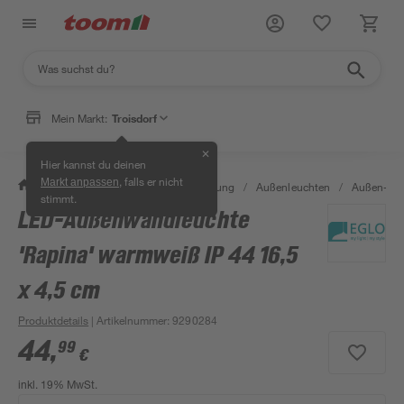
Mein Markt:
Troisdorf
✕
Hier kannst du deinen
, falls er nicht
Markt anpassen
/
Wohnen & Haushalt
/
Beleuchtung
/
Außenleuchten
/
Außen-Wa
stimmt.
LED-Außenwandleuchte
'Rapina' warmweiß IP 44 16,5
x 4,5 cm
Produktdetails
| Artikelnummer
:
9290284
44
,
99
€
inkl. 19% MwSt.