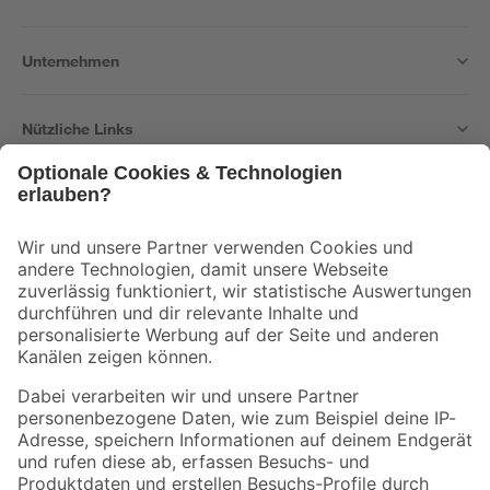
Unternehmen
Nützliche Links
Bleib auf dem Laufenden mit unserem Newsletter
Der toom Newsletter: Keine Angebote und Aktionen mehr verpassen!
Zur Newsletter Anmeldung
Folge uns
Zahlungsarten
Versandarten