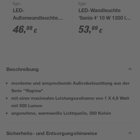
Eglo
Eglo
LED-
LED-Wandleuchte
Außenwandleuchte
'Sania 4' 10 W 1300 lm
'Brianza' 4,8 W 550 lm
warmweiß 20 x 8 cm
46
,
53
,
99
99
€
€
warmweiß IP 44 14 x
20 x 5 cm
Beschreibung
morderne und ansprechende Außenbeleuchtung aus der
Serie '"Rapina"
mit einer maximalen Leistungsaufname von 1 X 4,8 Watt
mit 500 Lumen
angenehme, warmweiße Lichtquelle, 300 Kelvin
Sicherheits- und Entsorgungshinweise