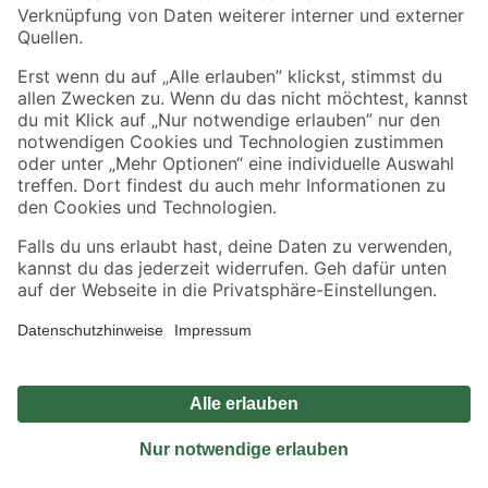
Sicher einkaufen
Jetzt die toom-App herunterladen
Alle Preisangaben in EUR inkl. gesetzl. MwSt.. Die dargestellten Angebote sind unter
Umständen nicht in allen Märkten verfügbar. Die angegebenen Verfügbarkeiten beziehen
sich auf den unter "Mein Markt" ausgewählten toom Baumarkt. Alle Angebote und
Produkte nur solange der Vorrat reicht.
*Paketversand ab 59 € versandkostenfrei, gilt nicht für Artikel mit Speditionsversand, hier
fallen zusätzliche Versandkosten an.
Datenschutz
Privatsphäre
Impressum
AGB
Nutzungsbedingungen
Widerrufsrecht
Vertrag widerrufen
Barrierefreiheit