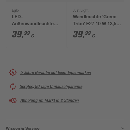
Eglo
Just Light
LED-
Wandleuchte 'Green
Außenwandleuchte
Tribu' E27 10 W 13,5 x
'Mouna' IP 44 22 x
29,5 x 21 cm
39
,
39
,
99
99
€
€
26,5 cm
5 Jahre Garantie auf toom Eigenmarken
Sorglos, 90 Tage Umtauschgarantie
Abholung im Markt in 2 Stunden
Wissen & Service