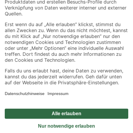
Sicher einkaufen
Jetzt die toom-App herunterladen
Alle Preisangaben in EUR inkl. gesetzl. MwSt.. Die dargestellten Angebote sind unter
Umständen nicht in allen Märkten verfügbar. Die angegebenen Verfügbarkeiten beziehen
sich auf den unter "Mein Markt" ausgewählten toom Baumarkt. Alle Angebote und
Produkte nur solange der Vorrat reicht.
*Paketversand ab 59 € versandkostenfrei, gilt nicht für Artikel mit Speditionsversand, hier
fallen zusätzliche Versandkosten an.
Datenschutz
Privatsphäre
Impressum
AGB
Nutzungsbedingungen
Widerrufsrecht
Vertrag widerrufen
Barrierefreiheit