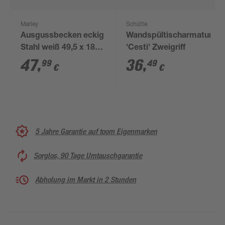
Marley
Schütte
Ausgussbecken eckig
Wandspültischarmatur
Stahl weiß 49,5 x 18 x
'Cesti' Zweigriff
34 cm
47
,
36
,
99
49
€
€
5 Jahre Garantie auf toom Eigenmarken
Sorglos, 90 Tage Umtauschgarantie
Abholung im Markt in 2 Stunden