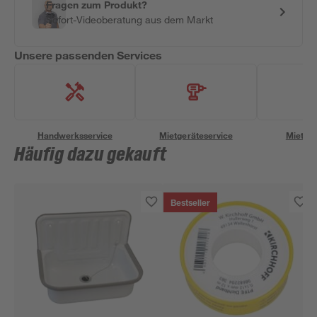
Fragen zum Produkt?
Sofort-Videoberatung aus dem Markt
Unsere passenden Services
Handwerksservice
Mietgeräteservice
Miettra
Häufig dazu gekauft
Bestseller