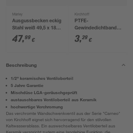
Marley
Kirchhoff
Ausgussbecken eckig
PTFE-
Stahl weiß 49,5 x 18 x
Gewindedichtband
34 cm
0,1 x 12 mm x 12 m
47
,
3
,
99
29
€
€
Beschreibung
1/2" keramisches Ventiloberteil
5 Jahre Garantie
Mischdüse LGA-geräuschgeprüft
austauschbares Ventiloberteil aus Keramik
hochwertige Verchromung
Das verchromte Wandschwenkventil aus der Serie "Carneo"
von Kirchhoff eignet sich hervorragend für den stilvollen
Kaltwasserablass. Ein auswechselbares Ventiloberteil aus
Keramik verspricht zudem eine langlebige Funktion, die