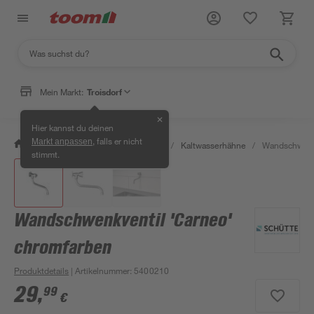
Mein Markt:
Troisdorf
✕
Hier kannst du deinen
, falls er nicht
Markt anpassen
/
Bad & Sanitär
/
Badarmaturen
/
Kaltwasserhähne
/
Wandschwenkv
stimmt.
Wandschwenkventil 'Carneo'
chromfarben
Produktdetails
| Artikelnummer
:
5400210
29
,
99
€