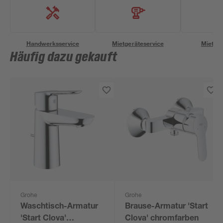
Handwerksservice
Mietgeräteservice
Miettra
Häufig dazu gekauft
Grohe
Grohe
Waschtisch-Armatur
Brause-Armatur 'Start
'Start Clova'
Clova' chromfarben