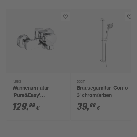
Kludi
toom
Wannenarmatur
Brausegarnitur 'Como
'Pure&Easy'
3' chromfarben
verchromt glänzend
129
,
39
,
99
99
€
€
silbern