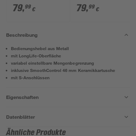
chromfarben
79
,
79
,
99
99
€
€
Beschreibung
Bedienungshebel aus Metall
mit LongLife-Oberfläche
variabel einstellbare Mengenbegrenzung
inklusive SmoothControl 46 mm Keramikkartusche
mit S-Anschlüssen
Eigenschaften
Datenblätter
Ähnliche Produkte