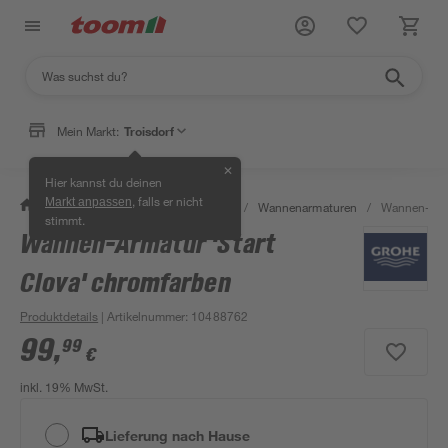
Mein Markt:
Troisdorf
✕
Hier kannst du deinen
, falls er nicht
Markt anpassen
/
Bad & Sanitär
/
Badarmaturen
/
Wannenarmaturen
/
Wannen-Arma
stimmt.
Wannen-Armatur 'Start
Clova' chromfarben
Produktdetails
| Artikelnummer
:
10488762
99
,
99
€
inkl. 19% MwSt.
Lieferung nach Hause