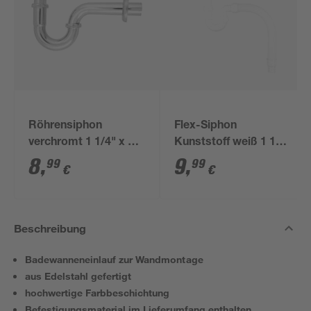
Röhrensiphon
Flex-Siphon
verchromt 1 1/4" x 32
Kunststoff weiß 1 1/2'
mm
x 40/50 mm
8
,
9
,
99
99
€
€
Beschreibung
Badewanneneinlauf zur Wandmontage
aus Edelstahl gefertigt
hochwertige Farbbeschichtung
Befestigungsmaterial im Lieferumfang enthalten