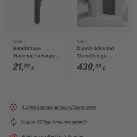
Schütte
Schulte
Handbrause
Duschrückwand
'Ravenna' schwarz
'DecoDesign'
matt Eckig 10 cm, 3
Softtouch Stein
21
,
439
,
99
99
€
€
Strahlarten
Marmor-Anthrazit-
Kupfer 255 x 100 cm
5 Jahre Garantie auf toom Eigenmarken
Sorglos, 90 Tage Umtauschgarantie
Abholung im Markt in 2 Stunden