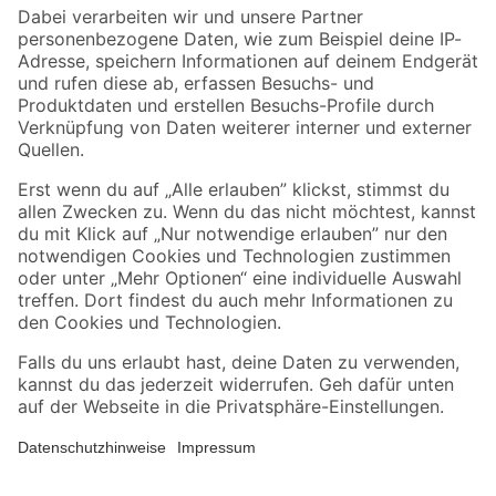
Zahlungsarten
Versandarten
Sicher einkaufen
Jetzt die toom-App herunterladen
Alle Preisangaben in EUR inkl. gesetzl. MwSt.. Die dargestellten Angebote sind unter
Umständen nicht in allen Märkten verfügbar. Die angegebenen Verfügbarkeiten beziehen
sich auf den unter "Mein Markt" ausgewählten toom Baumarkt. Alle Angebote und
Produkte nur solange der Vorrat reicht.
*Paketversand ab 59 € versandkostenfrei, gilt nicht für Artikel mit Speditionsversand, hier
fallen zusätzliche Versandkosten an.