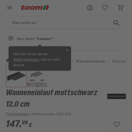
Mein Markt:
Troisdorf
✕
Hier kannst du deinen
, falls er nicht
Markt anpassen
/
Bad & Sanitär
/
Badarmaturen
/
Wannenarmaturen
/
Wanneneinla
stimmt.
Wanneneinlauf mattschwarz
12,0 cm
Produktdetails
| Artikelnummer
:
5401426
147
,
99
€