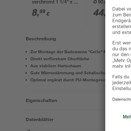
verchromt 1 1/4" x 32
Ø 90 mm
mm
8
,
44
,
99
99
€
€
Beschreibung
Zur Montage der Badewanne "Cello" Modell A
Direkt verfliesbare Oberfläche
Aus stabilem Hartschaum
Gute Wärmedämmung und Schallschutz
Optimal ergänzt durch PU-Montageschaum
Eigenschaften
Datenblätter