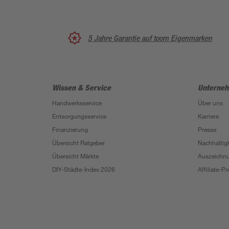
5 Jahre Garantie auf toom Eigenmarken
Wissen & Service
Unterne
Handwerksservice
Über uns
Entsorgungsservice
Karriere
Finanzierung
Presse
Übersicht Ratgeber
Nachhaltigk
Übersicht Märkte
Auszeichn
DIY-Städte-Index 2026
Affiliate-