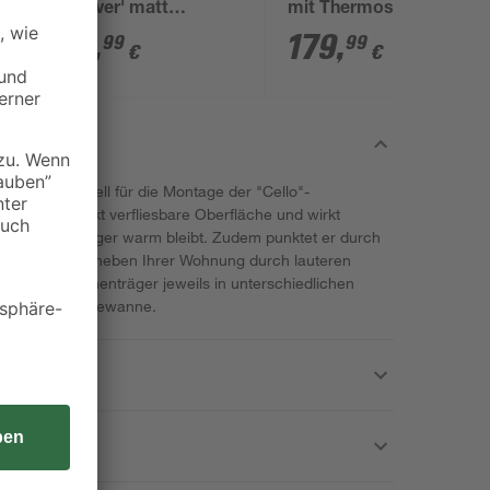
'Denver' matt
mit Thermostat
schwarz
schwarz rund
79
,
179
,
99
99
€
€
ond ist speziell für die Montage der "Cello"-
ber eine direkt verfliesbare Oberfläche und wirkt
wasser länger warm bleibt. Zudem punktet er durch
rn unter oder neben Ihrer Wohnung durch lauteren
 gibt den Wannenträger jeweils in unterschiedlichen
odelle der Badewanne.