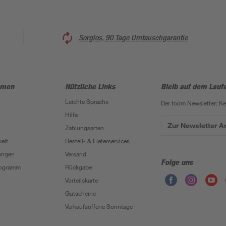
Sorglos, 90 Tage Umtauschgarantie
hmen
Nützliche Links
Bleib auf dem Lauf
Leichte Sprache
Der toom Newsletter: K
Hilfe
Zur Newsletter 
Zahlungsarten
eit
Bestell- & Lieferservices
ungen
Versand
Folge uns
Programm
Rückgabe
Vorteilskarte
Gutscheine
Verkaufsoffene Sonntage