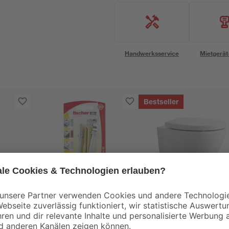
Handwerksservice
Mietgerät
Bestseller
Fischer
asso'
fischer WC-
Wand-WC