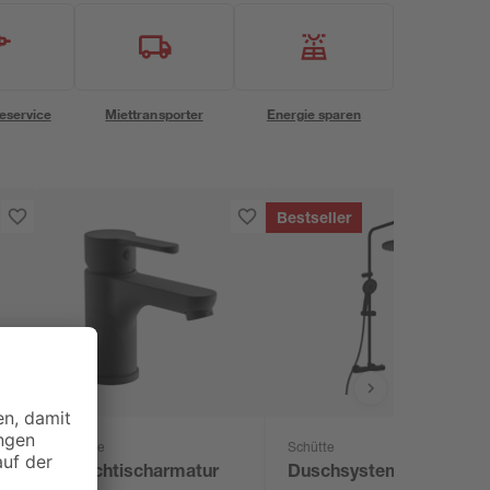
eservice
Miettransporter
Energie sparen
Bestseller
Schütte
Schütte
Waschtischarmatur
Duschsystem 'Adria'