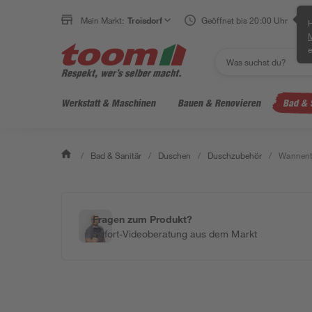
Mein Markt:
Troisdorf
Geöffnet bis 20:00 Uhr
H
e
Werkstatt & Maschinen
Bauen & Renovieren
Bad & 
/
Bad & Sanitär
/
Duschen
/
Duschzubehör
/
Wannentr
Fragen zum Produkt?
Sofort-Videoberatung aus dem Markt