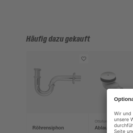
Häufig dazu gekauft
Ottofond
Röhrensiphon
Ablaufgarnitur 'T