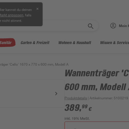
✕
ier kannst du deinen
, falls
Markt anpassen
r nicht stimmt.
Mein 
Sanitär
Garten & Freizeit
Wohnen & Haushalt
Wissen & Servic
äger 'Cello' 1670 x 770 x 600 mm, Modell A
Wannenträger 'Ce
600 mm, Modell
Produktdetails
| Artikelnummer
:
5100219
389
,
99
€
inkl. 19% MwSt.