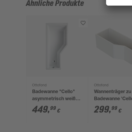
Ähnliche Produkte
Ottofond
Ottofond
Badewanne "Cello"
Wannenträger zu
asymmetrisch weiß
Badewanne 'Cell
170 x 80 cm Modell A
Modell B 150' we
449
,
299
,
99
99
€
€