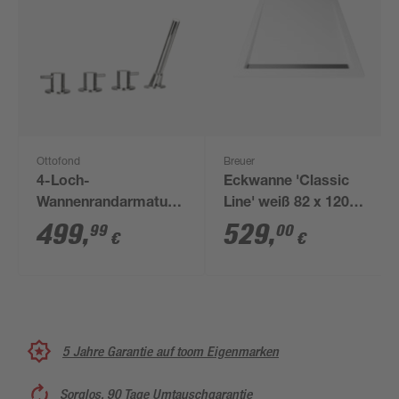
Ottofond
Breuer
4-Loch-
Eckwanne 'Classic
Wannenrandarmatur
Line' weiß 82 x 120
mit
cm
499
,
529
,
99
00
€
€
Mikrophonhandbrause
'U10000' chromfarben
5 Jahre Garantie auf toom Eigenmarken
Sorglos, 90 Tage Umtauschgarantie