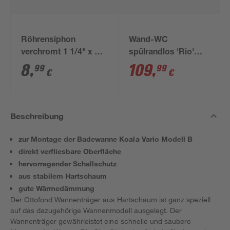
Röhrensiphon
Wand-WC
verchromt 1 1/4" x 32
spülrandlos 'Rio'
mm
inklusive WC-Sitz
8
,
109
,
99
99
€
€
weiß
Beschreibung
zur Montage der Badewanne Koala Vario Modell B
direkt verfliesbare Oberfläche
hervorragender Schallschutz
aus stabilem Hartschaum
gute Wärmedämmung
Der Ottofond Wannenträger aus Hartschaum ist ganz speziell
auf das dazugehörige Wannenmodell ausgelegt. Der
Wannenträger gewährleistet eine schnelle und saubere