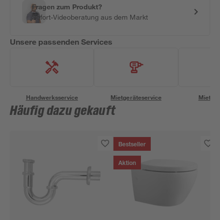
Fragen zum Produkt?
Sofort-Videoberatung aus dem Markt
Unsere passenden Services
Handwerksservice
Mietgeräteservice
Miettra
Häufig dazu gekauft
Bestseller
Aktion