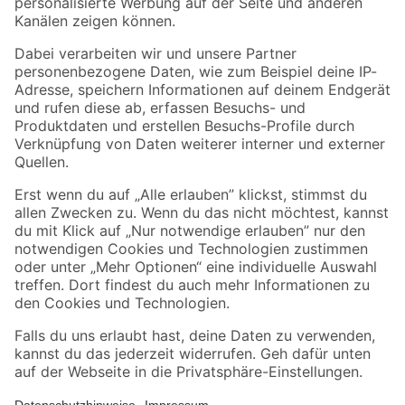
Folge uns
Zahlungsarten
Versandarten
Sicher einkaufen
Jetzt die toom-App herunterladen
Alle Preisangaben in EUR inkl. gesetzl. MwSt.. Die dargestellten Angebote sind unter
Umständen nicht in allen Märkten verfügbar. Die angegebenen Verfügbarkeiten beziehen
sich auf den unter "Mein Markt" ausgewählten toom Baumarkt. Alle Angebote und
Produkte nur solange der Vorrat reicht.