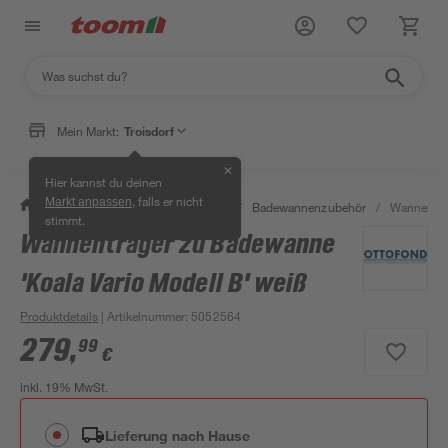
Mein Markt:
Troisdorf
✕
Hier kannst du deinen
, falls er nicht
Markt anpassen
/
Bad & Sanitär
/
Badewannen
/
Badewannenzubehör
/
Wannenträg
stimmt.
Wannenträger zu Badewanne
'Koala Vario Modell B' weiß
Produktdetails
| Artikelnummer
:
5052564
279
,
99
€
inkl. 19% MwSt.
Lieferung nach Hause