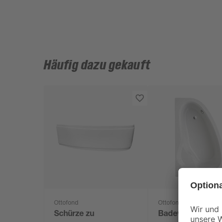
Häufig dazu gekauft
Ottofond
Ottofond
Schürze zu
Badewanne