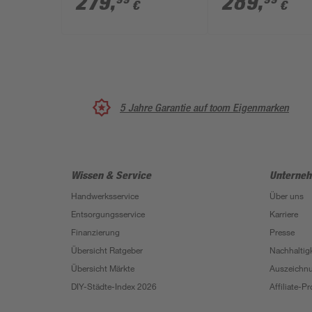
279
,
289
,
€
€
mm 2420 mm
links
5 Jahre Garantie auf toom Eigenmarken
Wissen & Service
Unterne
Handwerksservice
Über uns
Entsorgungsservice
Karriere
Finanzierung
Presse
Übersicht Ratgeber
Nachhaltigk
Übersicht Märkte
Auszeichn
DIY-Städte-Index 2026
Affiliate-