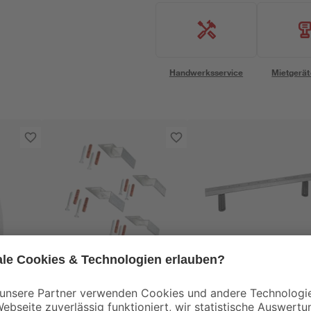
Handwerksservice
Mietgerät
Ottofond
Ottofond
Wannenbefestigung
Badewannenfuß 600