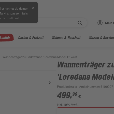
✕
ier kannst du deinen
, falls
Markt anpassen
r nicht stimmt.
Mein 
Sanitär
Garten & Freizeit
Wohnen & Haushalt
Wissen & Servic
Wannenträger zu Badewanne 'Loredana Modell B' weiß
Wannenträger z
'Loredana Modell
Produktdetails
| Artikelnummer
:
5100207
499
,
99
€
inkl. 19% MwSt.