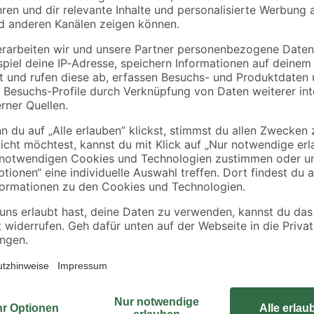
 110
chromfarben 2-teilig
kg 2 Stück
22
,
34
,
99
99
€
€
Der Ottofond Wannenträger aus Ha
Wannenmodell ausgelegt. Der Wann
Montage der Wanne. Die Oberfläche
Baumaßnahme ist möglich. Der Trä
und problemlosen Verfliesung. Di
Wannenträger sind unkompliziert au
die Acrylwanne sichergestellt. Auf
Handling und einfache Bearbeitung