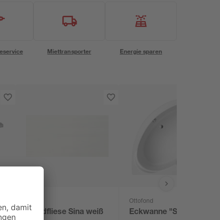
eservice
Miettransporter
Energie sparen
Ottofond
Wandfliese Sina weiß
Eckwanne "Sardinia"