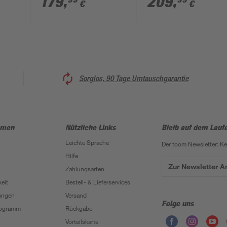
179
,
209
,
€
€
mm
Sorglos, 90 Tage Umtauschgarantie
hmen
Nützliche Links
Bleib auf dem Lauf
Leichte Sprache
Der toom Newsletter: K
Hilfe
Zur Newsletter 
Zahlungsarten
eit
Bestell- & Lieferservices
ungen
Versand
Folge uns
Programm
Rückgabe
Vorteilskarte