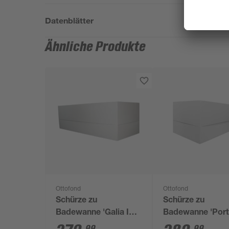
Datenblätter
Ähnliche Produkte
Ottofond
Ottofond
Schürze zu
Schürze zu
Badewanne 'Galia I
Badewanne 'Port
Modell B' weiß 1700
weiß 180 x 6 x 3 
99
99