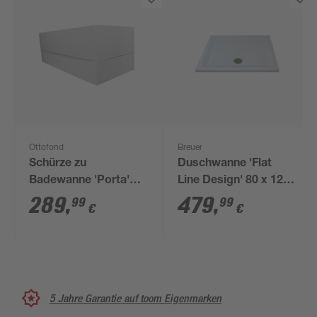
Ottofond
Breuer
Schürze zu
Duschwanne 'Flat
Badewanne 'Porta'
Line Design' 80 x 120
weiß 180 x 60 x 3 cm,
cm weiß
289
,
479
,
99
99
€
€
rechts
5 Jahre Garantie auf toom Eigenmarken