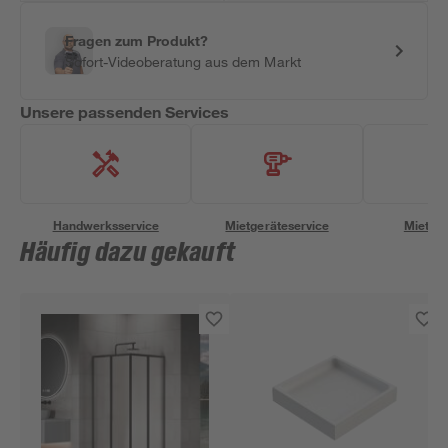
Fragen zum Produkt?
Sofort-Videoberatung aus dem Markt
Unsere passenden Services
Handwerksservice
Mietgeräteservice
Miettra
Häufig dazu gekauft