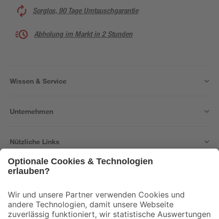
Sorglos, 90 Tage Umtauschgarantie
Abholung im Markt in 2 Stunden
Wissen & Service
Unternehmen
Nützliche Links
Bleib auf dem Laufenden mit unserem Newsletter
Der toom Newsletter: Keine Angebote und Aktionen mehr verpassen!
Zur Newsletter Anmeldung