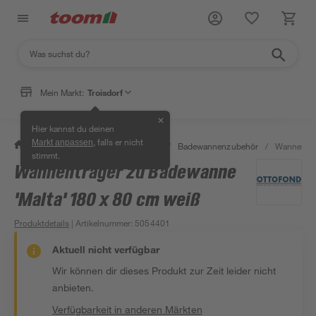
Mein Markt:
Troisdorf
✕
Hier kannst du deinen
, falls er nicht
Markt anpassen
/
Bad & Sanitär
/
Badewannen
/
Badewannenzubehör
/
Wannenträg
stimmt.
Wannenträger zu Badewanne
'Malta' 180 x 80 cm weiß
Produktdetails
| Artikelnummer
:
5054401
Aktuell nicht verfügbar
Wir können dir dieses Produkt zur Zeit leider nicht
anbieten.
Verfügbarkeit in anderen Märkten