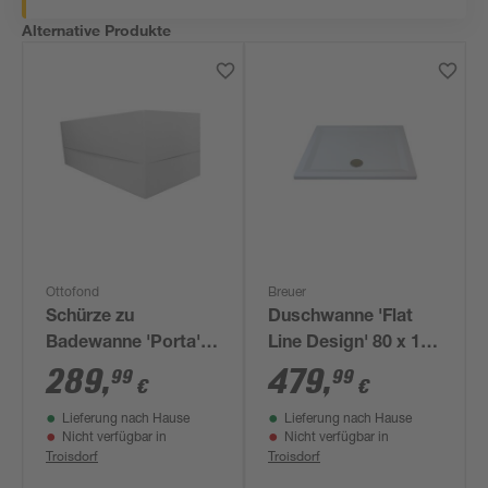
Alternative Produkte
Ottofond
Breuer
Schürze zu
Duschwanne 'Flat
Badewanne 'Porta'
Line Design' 80 x 120
weiß 180 x 60 x 3
cm weiß
289
,
479
,
99
99
€
€
cm, rechts
Lieferung nach Hause
Lieferung nach Hause
Nicht verfügbar in
Nicht verfügbar in
Troisdorf
Troisdorf