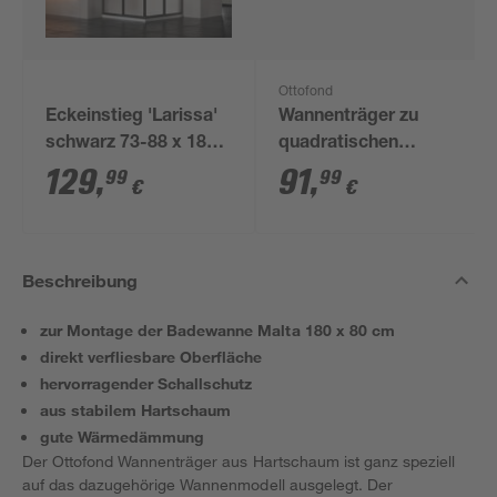
Ottofond
Eckeinstieg 'Larissa'
Wannenträger zu
schwarz 73-88 x 180
quadratischen
cm
Duschwanne 90 x 90
129
,
91
,
99
99
€
€
cm weiß
Beschreibung
zur Montage der Badewanne Malta 180 x 80 cm
direkt verfliesbare Oberfläche
hervorragender Schallschutz
aus stabilem Hartschaum
gute Wärmedämmung
Der Ottofond Wannenträger aus Hartschaum ist ganz speziell
auf das dazugehörige Wannenmodell ausgelegt. Der