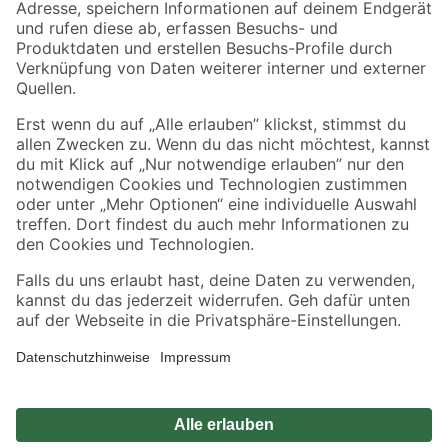
Zahlungsarten
Versandarten
Sicher einkaufen
Jetzt die toom-App herunterladen
Alle Preisangaben in EUR inkl. gesetzl. MwSt.. Die dargestellten Angebote sind unter
Umständen nicht in allen Märkten verfügbar. Die angegebenen Verfügbarkeiten beziehen
sich auf den unter "Mein Markt" ausgewählten toom Baumarkt. Alle Angebote und
Produkte nur solange der Vorrat reicht.
*Paketversand ab 59 € versandkostenfrei, gilt nicht für Artikel mit Speditionsversand, hier
fallen zusätzliche Versandkosten an.
Datenschutz
Privatsphäre
Impressum
AGB
Nutzungsbedingungen
Widerrufsrecht
Vertrag widerrufen