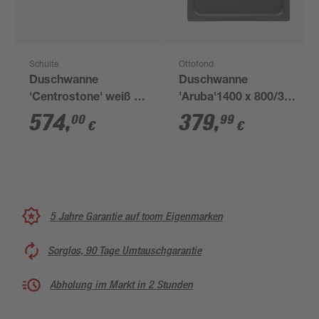
Schulte
Ottofond
Duschwanne
Duschwanne
'Centrostone' weiß 80
'Aruba'1400 x 800/30
x 90 cm
mm, anthrazit
574
,
379
,
00
99
€
€
5 Jahre Garantie auf toom Eigenmarken
Sorglos, 90 Tage Umtauschgarantie
Abholung im Markt in 2 Stunden