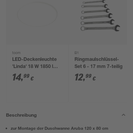
toom
B1
LED-Deckenleuchte
Ringmaulschlüssel-
'Linda' 18 W 1850 lm
Set 6 - 17 mm 7-teilig
warmweiß Ø 33 x 5,6
14
,
12
,
99
99
€
€
cm
Beschreibung
zur Montage der Duschwanne Aruba 120 x 80 cm