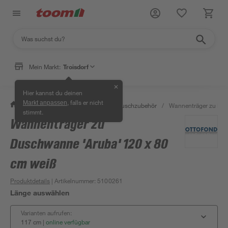
Mein Markt:
Troisdorf
✕
Hier kannst du deinen
, falls er nicht
Markt anpassen
/
Bad & Sanitär
/
Duschen
/
Duschzubehör
/
Wannenträger zu Dus
stimmt.
Wannenträger zu
Duschwanne 'Aruba' 120 x 80
cm weiß
Produktdetails
| Artikelnummer
:
5100261
Länge auswählen
Varianten aufrufen:
117 cm
|
online verfügbar