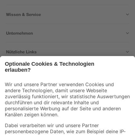
Wissen & Service
Unternehmen
Nützliche Links
Bleib auf dem Laufenden mit unserem Newsletter
Der toom Newsletter: Keine Angebote und Aktionen mehr verpassen!
Zur Newsletter Anmeldung
Folge uns