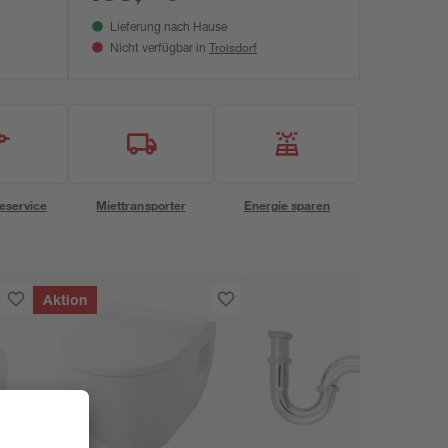
Lieferung nach Hause
Troisdorf
Nicht verfügbar in
eservice
Miettransporter
Energie sparen
Aktion