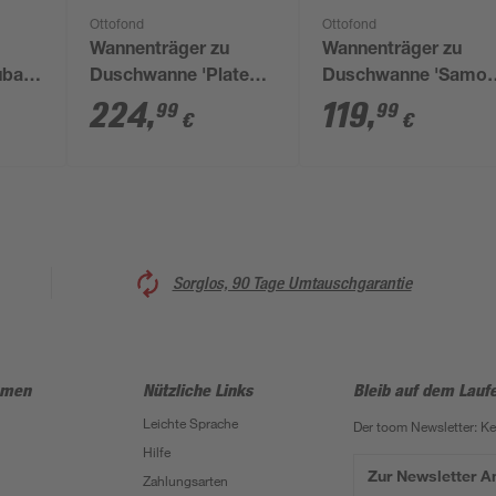
Ottofond
Ottofond
Wannenträger zu
Wannenträger zu
ba'
Duschwanne 'Plateau'
Duschwanne 'Samos
ß
120 x 80 cm weiß
80 x 75 cm weiß
224
,
119
,
99
99
€
€
Sorglos, 90 Tage Umtauschgarantie
hmen
Nützliche Links
Bleib auf dem Lauf
Leichte Sprache
Der toom Newsletter: K
Hilfe
Zur Newsletter 
Zahlungsarten