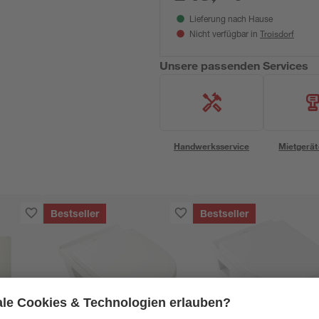
Lieferung nach Hause
Troisdorf
Nicht verfügbar in
Unsere passenden Services
Handwerksservice
Mietgerät
Bestseller
Bestseller