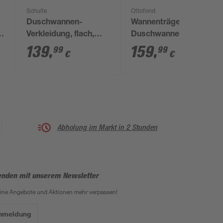
Schulte
Ottofond
Duschwannen-
Wannenträger zu
'
Verkleidung, flach,
Duschwanne 'Aruba'
rund, 80 x 80 x 18,5
100 x 90 cm weiß
139
,
159
,
99
99
€
€
cm
Abholung im Markt in 2 Stunden
enden mit unserem Newsletter
eine Angebote und Aktionen mehr verpassen!
Anmeldung