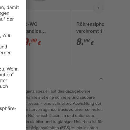
Wand-WC
Röhrensiphon
spülrandlos
verchromt 1 1/4" x 32
'Lissabon' inklusive
mm
129
,
8
,
99
99
€
€
WC-Sitz weiß
rtschaum ist ganz speziell auf das dazugehörige
enträger gewährleistet eine schnelle und saubere
 ist direkt befliesbar - eine schnellere Abwicklung der
ger bietet eine hervorragende Basis zu einer schnellen
e Verlegung von Rohranschlüssen im und unter dem
szuführen. Ein stabiler und tragfähiger Unterbau ist für
grund der Materialeigenschaften (EPS) ist ein leichtes