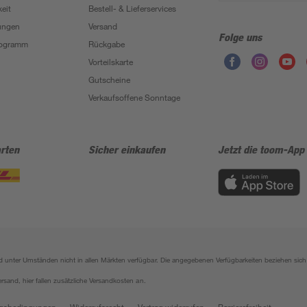
eit
Bestell- & Lieferservices
ungen
Versand
Folge uns
Programm
Rückgabe
Vorteilskarte
Gutscheine
Verkaufsoffene Sonntage
rten
Sicher einkaufen
Jetzt die toom-App
sind unter Umständen nicht in allen Märkten verfügbar. Die angegebenen Verfügbarkeiten beziehen s
ersand, hier fallen zusätzliche Versandkosten an.