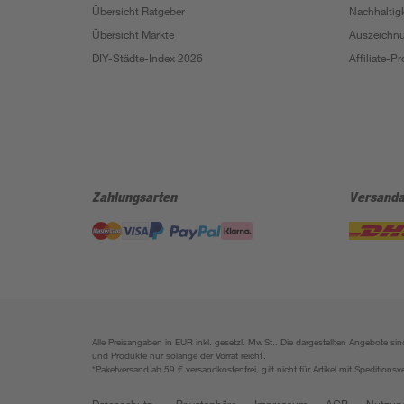
Übersicht Ratgeber
Nachhaltigk
Übersicht Märkte
Auszeichn
DIY-Städte-Index 2026
Affiliate-
Zahlungsarten
Versanda
Alle Preisangaben in EUR inkl. gesetzl. MwSt.. Die dargestellten Angebote 
und Produkte nur solange der Vorrat reicht.
*Paketversand ab 59 € versandkostenfrei, gilt nicht für Artikel mit Speditionsv