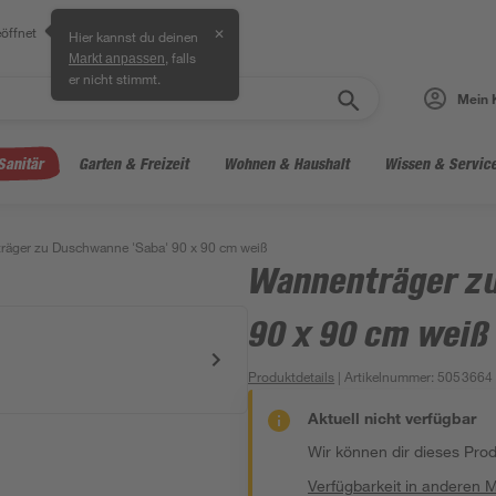
öffnet
✕
Hier kannst du deinen
, falls
Markt anpassen
er nicht stimmt.
Mein 
Sanitär
Garten & Freizeit
Wohnen & Haushalt
Wissen & Servic
äger zu Duschwanne 'Saba' 90 x 90 cm weiß
Wannenträger zu
90 x 90 cm weiß
Produktdetails
| Artikelnummer
:
5053664
Aktuell nicht verfügbar
Wir können dir dieses Produ
Verfügbarkeit in anderen 