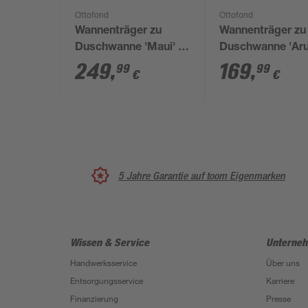
Ottofond
Ottofond
Wannenträger zu
Wannenträger zu
Duschwanne 'Maui' R
Duschwanne 'Aru
140 x 70 cm weiß
120 x 80 cm wei
249
,
169
,
99
99
€
€
5 Jahre Garantie auf toom Eigenmarken
Wissen & Service
Unterne
Handwerksservice
Über uns
Entsorgungsservice
Karriere
Finanzierung
Presse