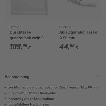
Ottofond
Ottofond
Duschtasse
Ablaufgarnitur 'Tasso'
quadratisch weiß 90 x
Ø 90 mm
90 x 4 cm
109
,
44
,
99
99
€
€
Beschreibung
zur Montage der quadratischen Duschwanne 90 x 90 cm
direkt verfliesbare Oberfläche
hervorragender Schallschutz
aus stabilem Hartschaum