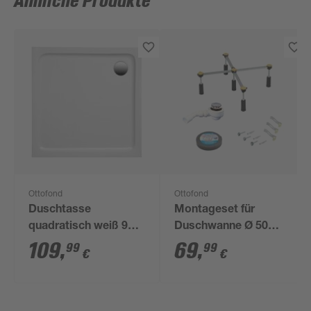
Ähnliche Produkte
Ottofond
Ottofond
Duschtasse
Montageset für
quadratisch weiß 90 x
Duschwanne Ø 50
90 x 4 cm
mm
109
,
69
,
99
99
€
€