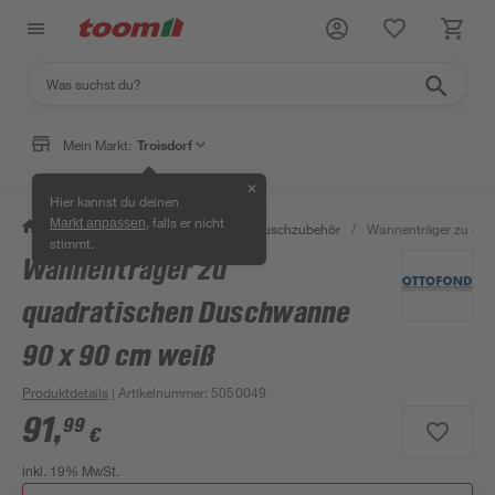
Mein Markt:
Troisdorf
✕
Hier kannst du deinen
, falls er nicht
Markt anpassen
/
Bad & Sanitär
/
Duschen
/
Duschzubehör
/
Wannenträger zu qua
stimmt.
Wannenträger zu
quadratischen Duschwanne
90 x 90 cm weiß
Produktdetails
| Artikelnummer
:
5050049
91
,
99
€
inkl. 19% MwSt.