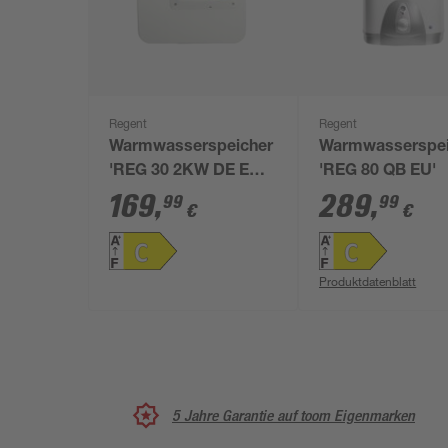
Regent
Regent
Warmwasserspeicher
Warmwasserspei
'REG 30 2KW DE EU'
'REG 80 QB EU'
30 l
169
,
289
,
99
99
€
€
Produktdatenblatt
5 Jahre Garantie auf toom Eigenmarken