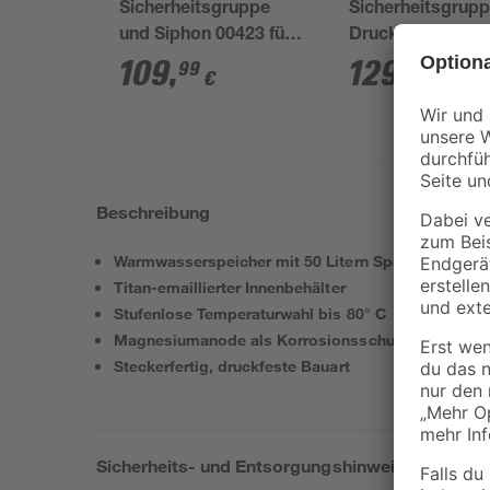
Sicherheitsgruppe
Sicherheitsgrupp
und Siphon 00423 für
Druckminderer 1
Hängespeicher
109
,
129
,
99
99
€
€
Beschreibung
Warmwasserspeicher mit 50 Litern Speichervolum
Titan-emaillierter Innenbehälter
Stufenlose Temperaturwahl bis 80° C
Magnesiumanode als Korrosionsschutz
Steckerfertig, druckfeste Bauart
Sicherheits- und Entsorgungshinweise