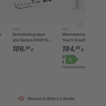
Watts
AEG
r
Sicherheitsgruppe
Warmwasserspeicher
und Siphon 00423 für
'Huz 5 DropStop' 2
Hängespeicher
kW
109
,
184
,
99
99
€
€
Produktdatenblatt
Abholung im Markt in 2 Stunden