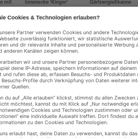
e mit
Innenecke 'Kinger'
Gärtnergießkanne
/2"
geschwungen grau-
grün 10 l
schwarz, 2 Stück
5
,
4
,
99
99
€
€
Dieser Elektro-Warmwasserspeiche
en
Behälter. Direkt beheizte Warmwas
Warmwasserbereitung für Einfamil
Wandspeicher verfügt über ein Pr
ein Thermometer. Der titanemaillier
Bereitschaftsenergieverbrauch beson
der Warmwasserspeicher belastba