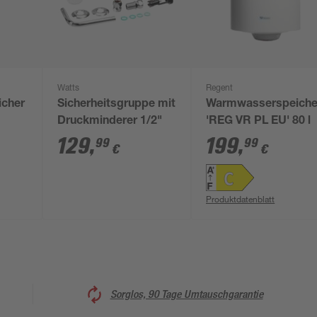
Watts
Regent
cher
Sicherheitsgruppe mit
Warmwasserspeiche
Druckminderer 1/2"
'REG VR PL EU' 80 l
129
,
199
,
99
99
€
€
Produktdatenblatt
Sorglos, 90 Tage Umtauschgarantie