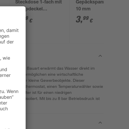
Steckdose 1-fach mit
Gepäckspanner 800 x
Klappdeckel
10 mm
Feuchtraum IP 44 250
2
,
3
,
99
99
€
€
V 16 A
r druckfester Bauart erwärmt das Wasser direkt im
serspeicher ermöglichen eine wirtschaftliche
ienhäuser oder kleine Gewerbeobjekte. Dieser
äzisionskolbenthermostat, einen Temperaturwähler sowie
te Innenbehälter ist für einen niedrigen
ders stark isoliert. Mit bis zu 8 bar Betriebsdruck ist
r.