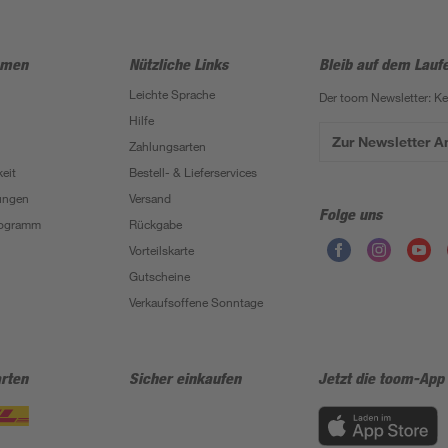
hmen
Nützliche Links
Bleib auf dem Lauf
Leichte Sprache
Der toom Newsletter: K
Hilfe
Zur Newsletter 
Zahlungsarten
eit
Bestell- & Lieferservices
ungen
Versand
Folge uns
Programm
Rückgabe
Vorteilskarte
Gutscheine
Verkaufsoffene Sonntage
rten
Sicher einkaufen
Jetzt die toom-App