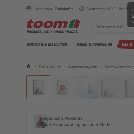
Mein Markt:
Troisdorf
Geöffnet bis 20:00 Uhr
H
e
Werkstatt & Maschinen
Bauen & Renovieren
Bad & 
/
Bad & Sanitär
/
Warmwassergeräte
/
Warmwasserspeic
Fragen zum Produkt?
Sofort-Videoberatung aus dem Markt