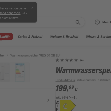
✕
ier kannst du deinen
, falls
Markt anpassen
r nicht stimmt.
Mein 
Sanitär
Garten & Freizeit
Wohnen & Haushalt
Wissen & Servic
her
/
Warmwasserspeicher 'REG 50 QB EU'
(4)
Warmwasserspeic
Produktdetails
| Artikelnummer
:
5400376
199
,
99
€
inkl. 19% MwSt.