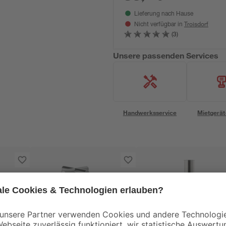
Lieferung nach Hause
Troisdorf
Nicht verfügbar in
(3)
Unsere passenden Services
Handwerksservice
Mietgerät