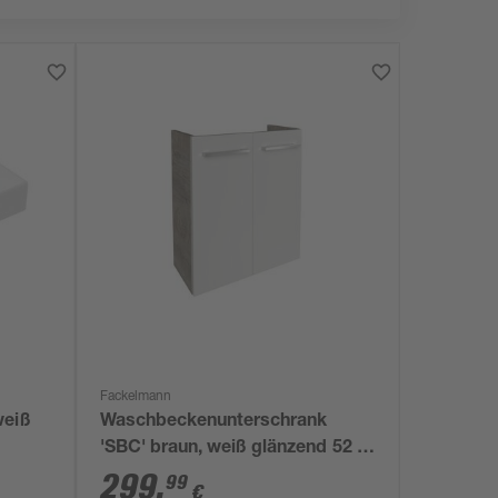
Fackelmann
weiß
Waschbeckenunterschrank
'SBC' braun, weiß glänzend 52 x
60 x 24,3 cm
299
,
99
€