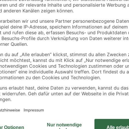
Schütte
Kaltwasserventil
Tauchrohr verchrom
tigung
'Matao' silbern
1 1/4" x 32 x 290 m
39
,
5
,
99
99
€
€
Das Waschbecken aus der Serie 'Sl
Gäste-WCs geeignet. Da es aus Ker
Es überzeugt durch sein schmales 
modernen, eckigen Form auch ein 