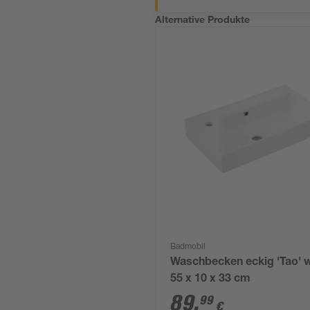
Alternative Produkte
Badmobil
Waschbecken eckig 'Tao' 
55 x 10 x 33 cm
89
,
99
€