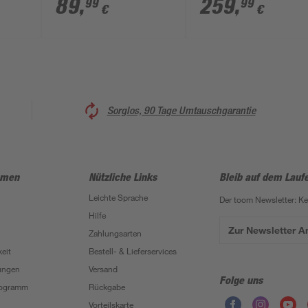
89
,
259
,
99
99
€
€
Sorglos, 90 Tage Umtauschgarantie
hmen
Nützliche Links
Bleib auf dem Lauf
Leichte Sprache
Der toom Newsletter: K
Hilfe
Zur Newsletter 
Zahlungsarten
eit
Bestell- & Lieferservices
ungen
Versand
Folge uns
Programm
Rückgabe
Vorteilskarte