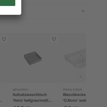
sanicomfort
Villeroy & Boch
Aufsatzwaschtisch
Waschbecken eckig
5
'Heru' hellgrau/matt
'O.Novo' weiß 60 x
44 x 44 x 16,3 cm
17,5 x 46 cm