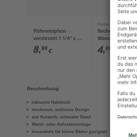
Fischer
Röhrensiphon
fischer
verchromt 1 1/4" x 32
Waschtischbefes
mm
WST 140 2 Stück
8
,
4
,
99
99
€
€
Beschreibung
inklusive Hahnloch
modernes, zeitloses Design
aus Keramik, schmaler Rand
Wand- oder Aufsatzmontage
besonders für kleine Bäder geeignet