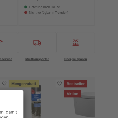
Lieferung nach Hause
Troisdorf
Nicht verfügbar in
eservice
Miettransporter
Energie sparen
Mengenrabatt
Bestseller
Aktion