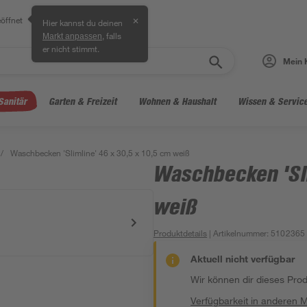
öffnet
✕
Hier kannst du deinen
, falls
Markt anpassen
er nicht stimmt.
Mein 
Sanitär
Garten & Freizeit
Wohnen & Haushalt
Wissen & Servic
/
Waschbecken 'Slimline' 46 x 30,5 x 10,5 cm weiß
Waschbecken 'Sli
weiß
Produktdetails
| Artikelnummer
:
5102365
Aktuell nicht verfügbar
Wir können dir dieses Produ
Verfügbarkeit in anderen 