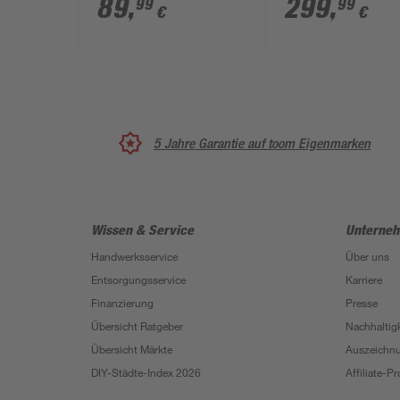
89
,
299
,
99
99
€
€
24,3 cm
5 Jahre Garantie auf toom Eigenmarken
Wissen & Service
Unterne
Handwerksservice
Über uns
Entsorgungsservice
Karriere
Finanzierung
Presse
Übersicht Ratgeber
Nachhaltigk
Übersicht Märkte
Auszeichn
DIY-Städte-Index 2026
Affiliate-