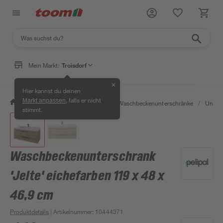
Mein Markt:
Troisdorf
✕
Hier kannst du deinen
, falls er nicht
Markt anpassen
/
Bad & Sanitär
/
Badmöbel
/
Waschbeckenunterschränke
/
Unter
stimmt.
Waschbeckenunterschrank
'Jelte' eichefarben 119 x 48 x
46,9 cm
Produktdetails
| Artikelnummer
:
10444371