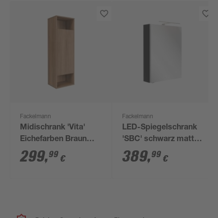
Fackelmann
Fackelmann
Midischrank 'Vita'
LED-Spiegelschrank
Eichefarben Braun
'SBC' schwarz matt
40,2 x 125,7 x 32 cm
50 x 68 x 15,3 cm
299
,
389
,
99
99
€
€
rechts