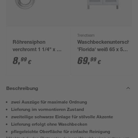
Trendteam
Röhrensiphon
Waschbeckenunterschran
verchromt 1 1/4" x 32
'Florida' weiß 65 x 56
mm
x 33 cm
8
,
69
,
99
99
€
€
Beschreibung
zwei Auszüge für maximale Ordnung
Lieferung im vormontieren Zustand
zweiteilige schwarze Einlage für stilvolle Akzente
Lieferung erfolgt ohne Waschbecken
pflegeleichte Oberfläche für einfache Reinigung