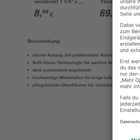
verchromt 1 1/4" x 32
'Florida' weiß 65 
mm
x 33 cm
8
,
69
,
99
99
€
€
Beschreibung
oberer Auszug mit praktischem Kosmetikeinsatz
Soft-Close-Technologie für sanftes Schließen
wird vormontiert angeliefert
hochwertige Materialien für lange Lebensdauer
pflegeleichte Oberflächen für einfache Reinigung