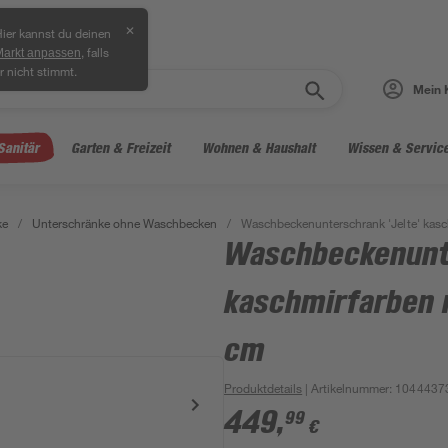
✕
ier kannst du deinen
, falls
Markt anpassen
r nicht stimmt.
Mein 
Sanitär
Garten & Freizeit
Wohnen & Haushalt
Wissen & Servic
ke
/
Unterschränke ohne Waschbecken
/
Waschbeckenunterschrank 'Jelte' kasc
Waschbeckenunte
kaschmirfarben m
cm
Produktdetails
| Artikelnummer
:
1044437
449
,
99
€