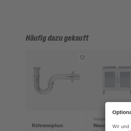
Häufig dazu gekauft
Trendteam
Röhrensiphon
Waschbeckenunt