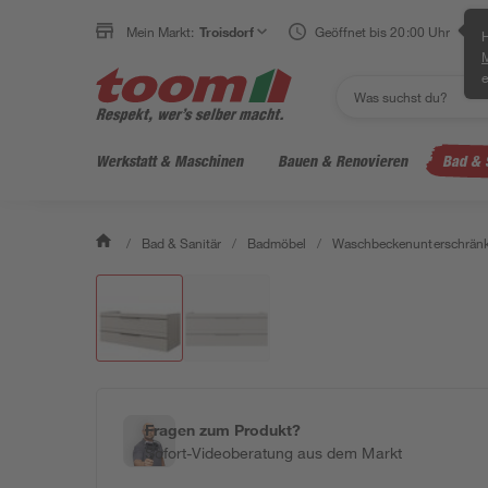
Mein Markt:
Troisdorf
Geöffnet bis 20:00 Uhr
H
e
Werkstatt & Maschinen
Bauen & Renovieren
Bad & 
/
Bad & Sanitär
/
Badmöbel
/
Waschbeckenunterschrän
Fragen zum Produkt?
Sofort-Videoberatung aus dem Markt