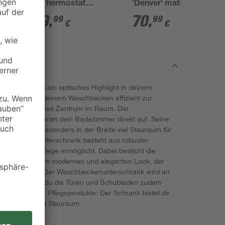
mit Thermostat
'Denver' matt
schwarz rund
schwarz
179
,
70
,
99
99
€
€
unktional und ein optisches Highlight in deinem
n Platz unter deinem Waschbecken effizient zur
 ein ästhetisches Zentrum im Raum. Der
on Pelipal wertet dein Badezimmer direkt auf. Seine
 sodass du besonders in der Breite viel Stauraum für
Waschbeckenunterschrank besteht aus robuster
ine einfache Pflege ermöglicht. Dabei besticht die
chmir mit einem modernen und eleganten Look, der
 Note verleiht. Der Waschbeckenunterschrank wird an
mpfung kannst du die Türen und Schubladen zudem
dtücher oder Pflegeprodukte: Der Schrank bietet dir
und ausreichend Stauraum.