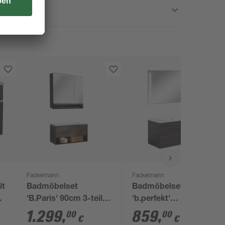
Fackelmann
Fackelmann
it
Badmöbelset
Badmöbelset
'
'B.Paris' 90cm 3-teilig
'b.perfekt'
0
schwarz/eichefarben
Spiegelelement und
1.299
,
859
,
00
00
€
€
mit Spiegelschrank
Waschbecken mit