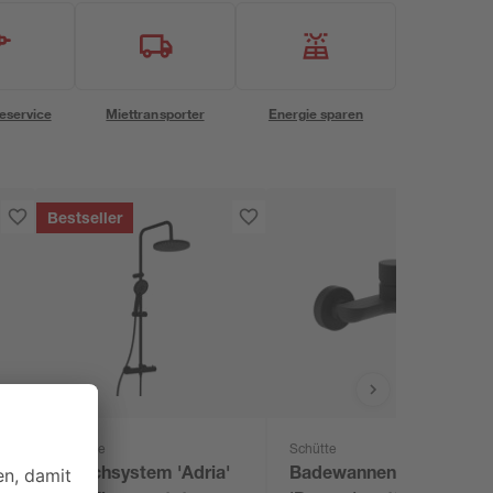
eservice
Miettransporter
Energie sparen
Bestseller
Schütte
Schütte
Duschsystem 'Adria'
Badewannenarmatur