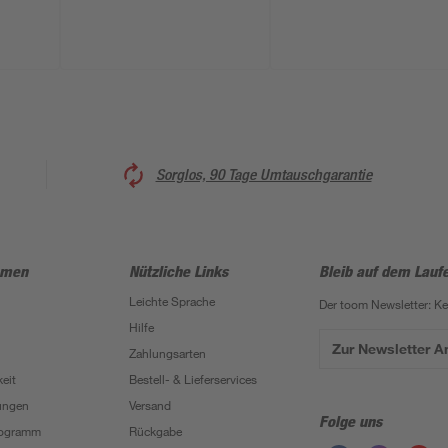
Unterschrank
weiß/Alaska Esche
Sorglos, 90 Tage Umtauschgarantie
hmen
Nützliche Links
Bleib auf dem Lauf
Leichte Sprache
Der toom Newsletter: K
Hilfe
Zur Newsletter 
Zahlungsarten
eit
Bestell- & Lieferservices
ungen
Versand
Folge uns
Programm
Rückgabe