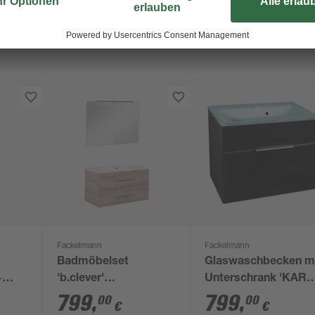
Fackelmann
Fackelmann
Badmöbelset
Glaswaschbecken m
-
'b.clever'
Unterschrank 'KARA
Spiegelelement und
mintgrün/anthrazit 8
799
,
799
,
00
00
€
€
Waschbecken mit
x 60,2 x 50,1 cm