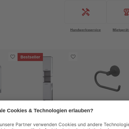
Handwerksservice
Mietgerät
Bestseller
Trendteam
Lenz
erschrank
Hochschrank
Toilettenpapierhalter