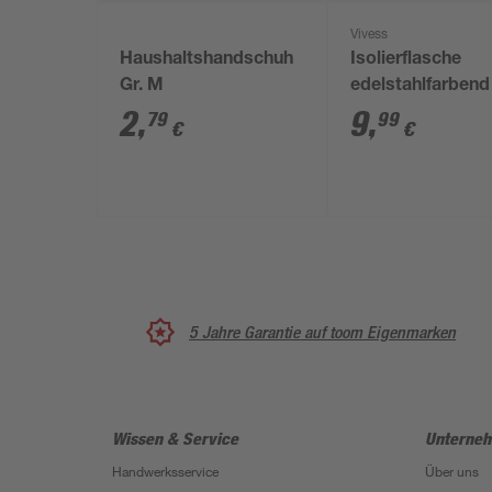
Vivess
Haushaltshandschuh
Isolierflasche
Gr. M
edelstahlfarbend
ml
2
,
9
,
79
99
€
€
5 Jahre Garantie auf toom Eigenmarken
Wissen & Service
Unterne
Handwerksservice
Über uns