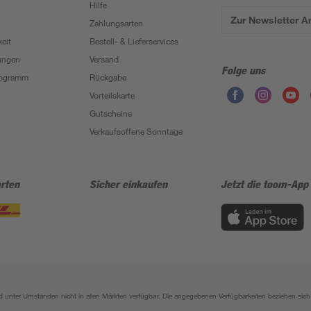
Hilfe
Zur Newsletter 
Zahlungsarten
eit
Bestell- & Lieferservices
ungen
Versand
Folge uns
Programm
Rückgabe
Vorteilskarte
Gutscheine
Verkaufsoffene Sonntage
rten
Sicher einkaufen
Jetzt die toom-App
sind unter Umständen nicht in allen Märkten verfügbar. Die angegebenen Verfügbarkeiten beziehen s