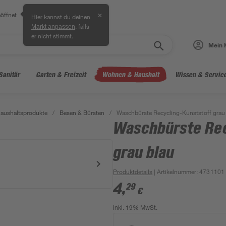
öffnet
✕
Hier kannst du deinen
, falls
Markt anpassen
er nicht stimmt.
Mein 
Sanitär
Garten & Freizeit
Wohnen & Haushalt
Wissen & Servic
aushaltsprodukte
/
Besen & Bürsten
/
Waschbürste Recycling-Kunststoff grau
Waschbürste Rec
grau blau
Produktdetails
| Artikelnummer
:
4731101
4
,
29
€
inkl. 19% MwSt.