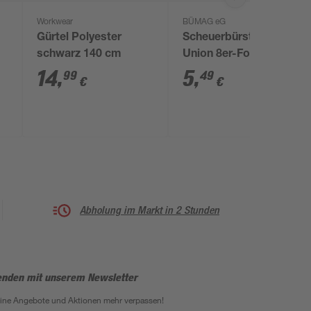
Workwear
BÜMAG eG
Gürtel Polyester
Scheuerbürste Holz
schwarz 140 cm
Union 8er-Form
14
,
5
,
99
49
€
€
Abholung im Markt in 2 Stunden
enden mit unserem Newsletter
eine Angebote und Aktionen mehr verpassen!