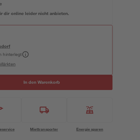
e
 dir online leider nicht anbieten.
sdorf
h hinterlegt
 Märkten
In den Warenkorb
eservice
Miettransporter
Energie sparen