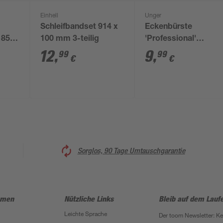
Einhell
Unger
Schleifbandset 914 x
Eckenbürste
 850
100 mm 3-teilig
'Professional'
blau/weiß 20 cm
12
,
9
,
99
99
€
€
Sorglos, 90 Tage Umtauschgarantie
hmen
Nützliche Links
Bleib auf dem Lauf
Leichte Sprache
Der toom Newsletter: K