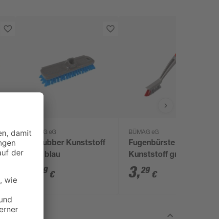
BÜMAG eG
BÜMAG eG
Schrubber Kunststoff
Fugenbürste
grau blau
Kunststoff grau rot
5
,
3
,
49
29
€
€