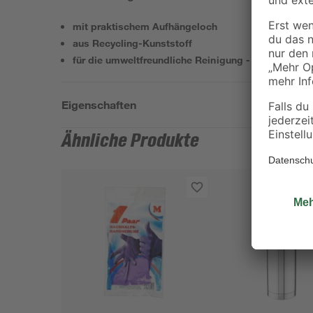
mit praktischem Aufhängeloch
aus Recycling-Kunststoff
für die umweltfreundliche Reinigung - spart Resso
Eigenschaften
Ähnliche Produkte