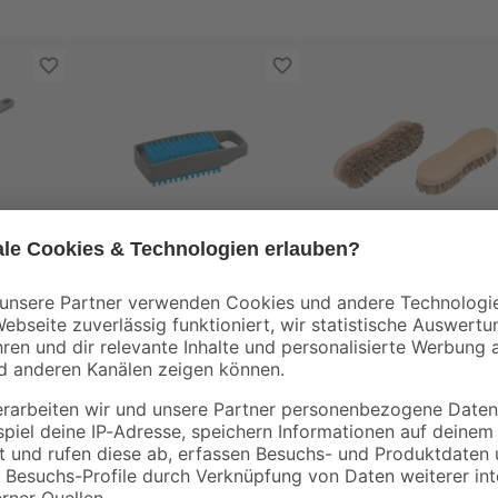
BÜMAG eG
BÜMAG eG
stoff
Nagelbürste
Scheuerbürste Holz
Kunststoff grau blau
Union 8er-Form
1
,
5
,
99
49
€
€