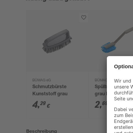
BÜMAG eG
BÜMAG eG
Schmutzbürste
Spülbürste Kunst
Kunststoff grau
grau blau
4
,
2
,
29
69
€
€
Beschreibung