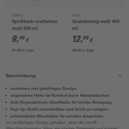
Edding
toom
Sprühlack rostfarben
Grundierung weiß 400
matt 200 ml
ml
9
,
12
,
49
99
€
€
47,45 € / Liter
32,48 € / Liter
Beschreibung
modernes und gradliniges Design
angenehme Höhe für Komfort beim Händewaschen
Anti-Fingerabdruck Oberfläche für leichte Reinigung
Pop-Up-Ventil verschließbar und leicht zu reinigen
schwenkbare Mischdüse für variable Ansprüche
Im zweifarbigen Design gehalten, setzt die Lenz®
Waschtischarmatur 'Mina' ein starkes Statement und punktet