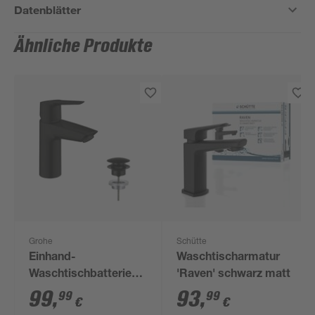
Datenblätter
Ähnliche Produkte
Grohe
Schütte
Einhand-
Waschtischarmatur
Waschtischbatterie
'Raven' schwarz matt
'Start S-Size'
99
,
93
,
99
99
€
€
mattschwarz