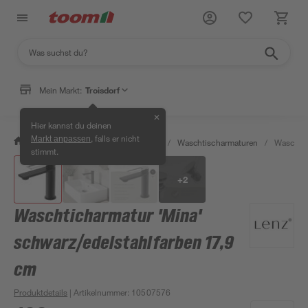
Mein Markt:
Troisdorf
✕
Hier kannst du deinen
, falls er nicht
Markt anpassen
/
Bad & Sanitär
/
Badarmaturen
/
Waschtischarmaturen
/
Waschtic
stimmt.
+
2
Waschticharmatur 'Mina'
schwarz/edelstahlfarben 17,9
cm
Produktdetails
| Artikelnummer
:
10507576