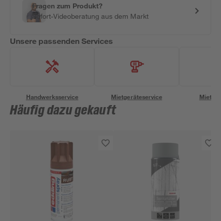
Fragen zum Produkt?
Sofort-Videoberatung aus dem Markt
Unsere passenden Services
Handwerksservice
Mietgeräteservice
Miettra
Häufig dazu gekauft