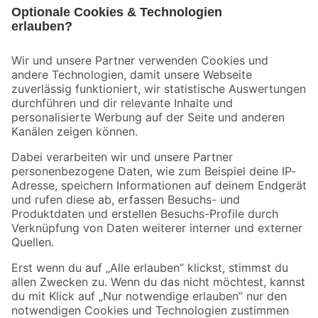
Bleib auf dem Laufenden mit unserem Newsletter
Der toom Newsletter: Keine Angebote und Aktionen mehr verpassen!
Zur Newsletter Anmeldung
Folge uns
Zahlungsarten
Versandarten
Sicher einkaufen
Jetzt die toom-App herunterladen