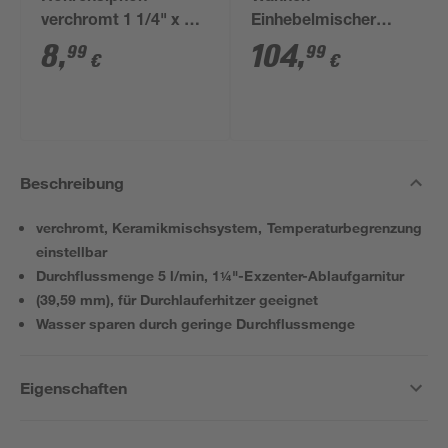
verchromt 1 1/4" x 32
Einhebelmischer
mm
'Logis E'
8
,
104
,
99
99
€
€
Beschreibung
verchromt, Keramikmischsystem, Temperaturbegrenzung
einstellbar
Durchflussmenge 5 l/min, 1¼"-Exzenter-Ablaufgarnitur
(39,59 mm), für Durchlauferhitzer geeignet
Wasser sparen durch geringe Durchflussmenge
Eigenschaften