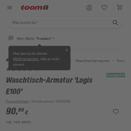
Mein Markt:
Troisdorf
✕
Hier kannst du deinen
, falls er nicht
Markt anpassen
/
Bad & Sanitär
/
Badarmaturen
/
Waschtischarmaturen
/
Waschtis
stimmt.
(1)
Waschtisch-Armatur 'Logis
E100'
Produktdetails
| Artikelnummer
:
5400508
90
,
99
€
inkl. 19% MwSt.