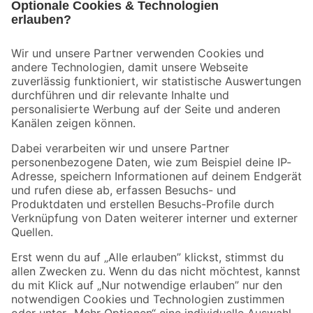
Bleib auf dem Laufenden mit unserem Newsletter
Der toom Newsletter: Keine Angebote und Aktionen mehr verpassen!
Zur Newsletter Anmeldung
Folge uns
Zahlungsarten
Versandarten
Sicher einkaufen
Jetzt die toom-App herunterladen