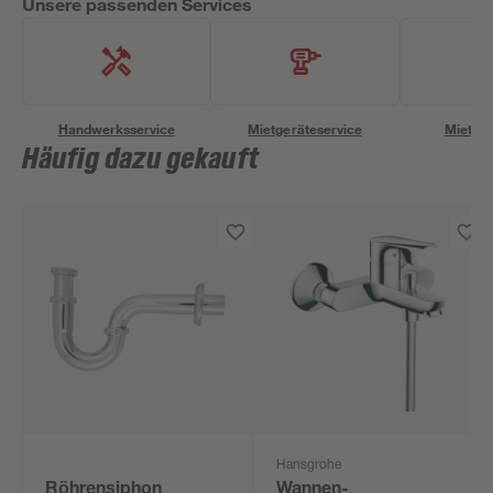
Unsere passenden Services
Handwerksservice
Mietgeräteservice
Miettra
Häufig dazu gekauft
Hansgrohe
Röhrensiphon
Wannen-