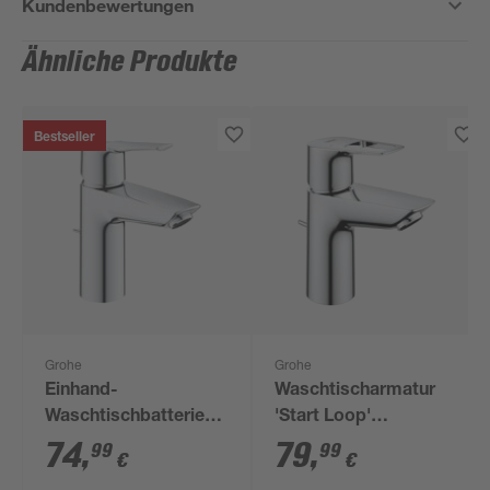
Kundenbewertungen
Ähnliche Produkte
Bestseller
Grohe
Grohe
Einhand-
Waschtischarmatur
Waschtischbatterie
'Start Loop'
'Start' chromfarben
chromfarben 17,4 x
74
,
79
,
99
99
€
€
9,3 cm