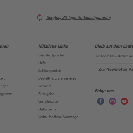
Sorglos, 90 Tage Umtauschgarantie
hmen
Nützliche Links
Bleib auf dem Lauf
Leichte Sprache
Der toom Newsletter: K
Hilfe
Zur Newsletter 
Zahlungsarten
eit
Bestell- & Lieferservices
ungen
Versand
Folge uns
Programm
Rückgabe
Vorteilskarte
Gutscheine
Verkaufsoffene Sonntage