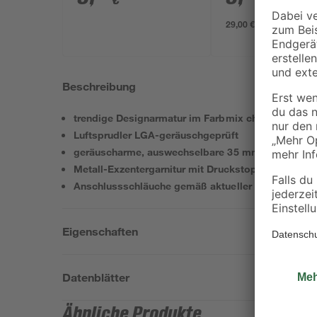
€
€
29,00 € / Liter
Beschreibung
trendige Designarmatur im Farbmix chrom/hochgl
Luftsprudler LGA-geräuschgeprüft
geräuscharme, auswechselbare 35 mm Kartusche
Metall-Exzentergarnitur mit Druckstopfen (Push-P
Anschlussschläuche gemäß aktueller Norm
Eigenschaften
Datenblätter
Ähnliche Produkte