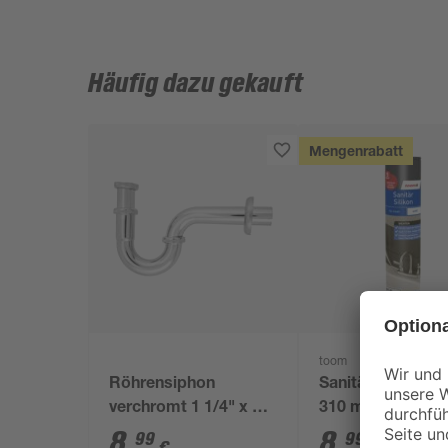
Häufig dazu gekauft
Mengenrabatt
toom
Röhrensiphon
Sanitärsilikon we
verchromt 1 1/4" x 32
310 ml
mm
8
,
8
,
99
99