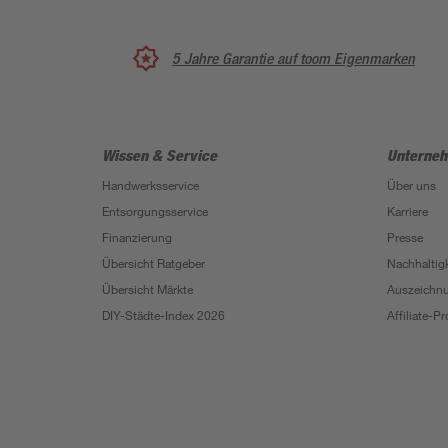
5 Jahre Garantie auf toom Eigenmarken
Wissen & Service
Unterne
Handwerksservice
Über uns
Entsorgungsservice
Karriere
Finanzierung
Presse
Übersicht Ratgeber
Nachhaltigk
Übersicht Märkte
Auszeichn
DIY-Städte-Index 2026
Affiliate-