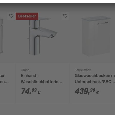
Bestseller
Grohe
Fackelmann
tur
Einhand-
Glaswaschbecken m
ben
Waschtischbatterie
Unterschrank 'SBC'
'Start' chromfarben
Hahnloch links weiß
74
,
439
,
99
99
€
€
45 x 61,5 x 25 cm