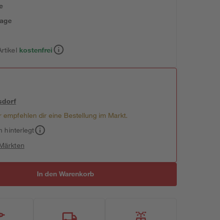
e
tage
rtikel
kostenfrei
sdorf
 empfehlen dir eine Bestellung im Markt.
h hinterlegt
 Märkten
In den Warenkorb