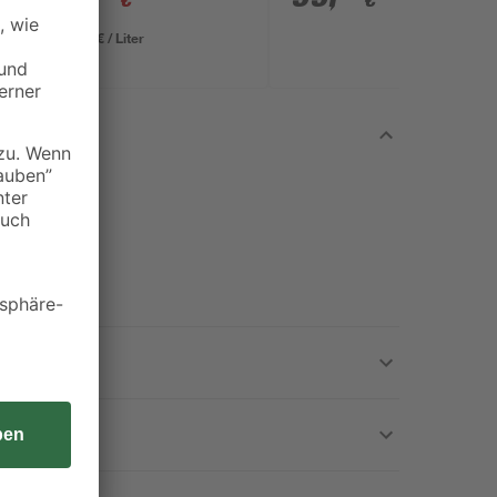
€
€
39,97 € / Liter