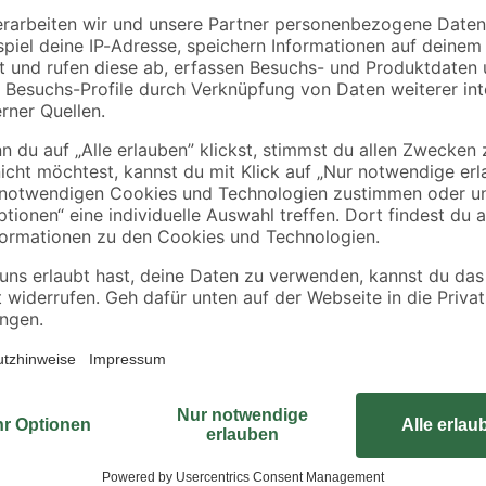
€
€
12,46 € / Liter
anz weiß
op-Up)