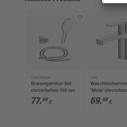
Chris Bergen
Lenz
Brausegarnitur-Set
Waschtischarma
chromfarben 150 cm
'Mola' chromfar
16,9 cm
77
,
69
,
99
99
€
€