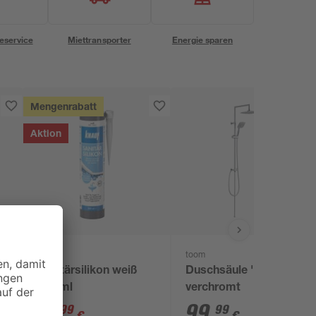
eservice
Miettransporter
Energie sparen
Mengenrabatt
Aktion
Knauf
toom
Sanitärsilikon weiß
Duschsäule 'Panama'
300 ml
verchromt
11
,
99
,
99
99