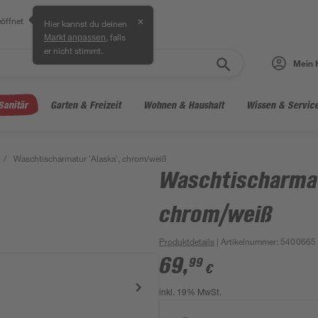
öffnet
✕
Hier kannst du deinen
, falls
Markt anpassen
er nicht stimmt.
Mein 
Sanitär
Garten & Freizeit
Wohnen & Haushalt
Wissen & Servic
/
Waschtischarmatur 'Alaska', chrom/weiß
Waschtischarmat
chrom/weiß
Produktdetails
| Artikelnummer
:
5400665
69
,
99
€
inkl. 19% MwSt.