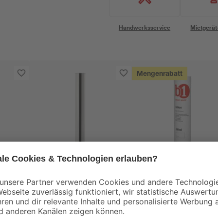
Handwerksservice
Mietgerät
Mengenrabatt
B1
iß
Tauchrohr verchromt
Silikon weiß 280 ml
1 1/4" x 32 x 250 mm
5
,
3
,
49
49