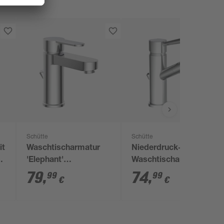
Schütte
Schütte
it
Waschtischarmatur
Niederdruck-
'Elephant'
Waschtischarmatur
chromfarben
'Cornwall'
79
,
74
,
99
99
€
€
chromfarben