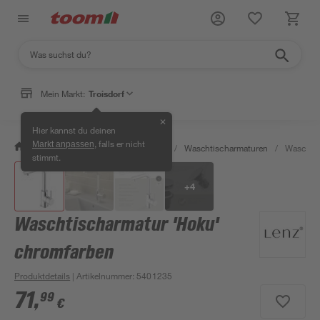
Mein Markt:
Troisdorf
✕
Hier kannst du deinen
, falls er nicht
Markt anpassen
/
Bad & Sanitär
/
Badarmaturen
/
Waschtischarmaturen
/
Waschtis
stimmt.
+
4
Waschtischarmatur 'Hoku'
chromfarben
Produktdetails
| Artikelnummer
:
5401235
71
,
99
€