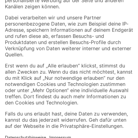
Folge uns
Zahlungsarten
Versandarten
Sicher einkaufen
Jetzt die toom-App herunterladen
Alle Preisangaben in EUR inkl. gesetzl. MwSt.. Die dargestellten Angebote sind unter
Umständen nicht in allen Märkten verfügbar. Die angegebenen Verfügbarkeiten beziehen
sich auf den unter "Mein Markt" ausgewählten toom Baumarkt. Alle Angebote und
Produkte nur solange der Vorrat reicht.