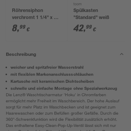
toom
Röhrensiphon
Spülkasten
verchromt 1 1/4" x 32
"Standard" weiß
mm
8
,
42
,
99
99
€
€
Beschreibung
weicher und spritzfreier Wasserstrahl
mit flexiblen Markenanschlussschläuchen
Kartusche mit keramischen Dichtscheiben
schnelle und einfache Montage ohne Spezialwerkzeug
Die Lenz® Waschtischarmatur 'Hoku' in Chromfarben
ermöglicht mehr Freiheit im Waschbereich. Der hohe Auslauf
sorgt für mehr Platz im Waschbecken und ist geeignet zum
Haarewaschen oder zum Befüllen großer Gefäße. Durch die
360°-Schwenkfunktion wird die Flexibilität zusätzlich erhöht.
Das enthaltene Easy-Clean-Pop-Up-Ventil lässt sich mit nur