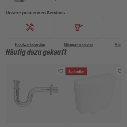
Unsere passenden Services
Handwerksservice
Mietgeräteservice
Miettra
Häufig dazu gekauft
Bestseller