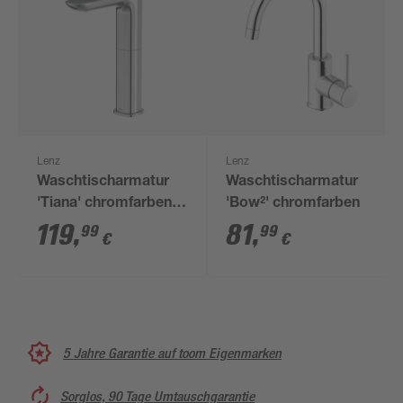
Lenz
Lenz
Waschtischarmatur
Waschtischarmatur
'Tiana' chromfarben
'Bow²' chromfarben
27,8 cn
119
,
81
,
99
99
€
€
5 Jahre Garantie auf toom Eigenmarken
Sorglos, 90 Tage Umtauschgarantie