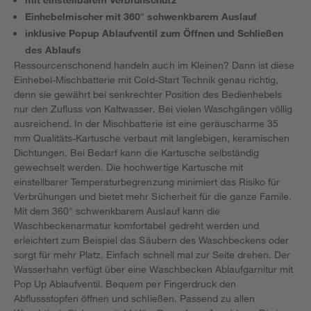
Einhebelmischer mit 360° schwenkbarem Auslauf
inklusive Popup Ablaufventil zum Öffnen und Schließen
des Ablaufs
Ressourcenschonend handeln auch im Kleinen? Dann ist diese
Einhebel-Mischbatterie mit Cold-Start Technik genau richtig,
denn sie gewährt bei senkrechter Position des Bedienhebels
nur den Zufluss von Kaltwasser. Bei vielen Waschgängen völlig
ausreichend. In der Mischbatterie ist eine geräuscharme 35
mm Qualitäts-Kartusche verbaut mit langlebigen, keramischen
Dichtungen. Bei Bedarf kann die Kartusche selbständig
gewechselt werden. Die hochwertige Kartusche mit
einstellbarer Temperaturbegrenzung minimiert das Risiko für
Verbrühungen und bietet mehr Sicherheit für die ganze Famile.
Mit dem 360° schwenkbarem Auslauf kann die
Waschbeckenarmatur komfortabel gedreht werden und
erleichtert zum Beispiel das Säubern des Waschbeckens oder
sorgt für mehr Platz. Einfach schnell mal zur Seite drehen. Der
Wasserhahn verfügt über eine Waschbecken Ablaufgarnitur mit
Pop Up Ablaufventil. Bequem per Fingerdruck den
Abflussstopfen öffnen und schließen. Passend zu allen