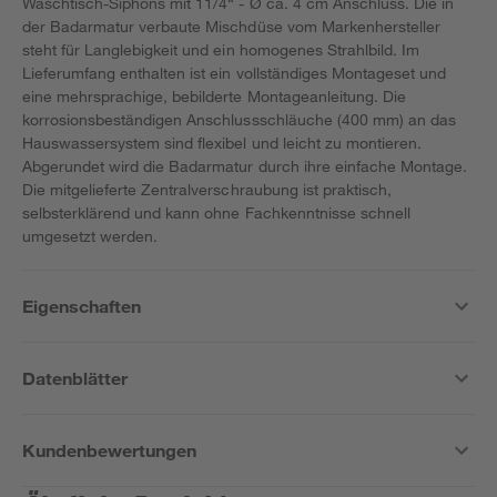
Waschtisch-Siphons mit 11/4“ - Ø ca. 4 cm Anschluss. Die in
der Badarmatur verbaute Mischdüse vom Markenhersteller
steht für Langlebigkeit und ein homogenes Strahlbild. Im
Lieferumfang enthalten ist ein vollständiges Montageset und
eine mehrsprachige, bebilderte Montageanleitung. Die
korrosionsbeständigen Anschlussschläuche (400 mm) an das
Hauswassersystem sind flexibel und leicht zu montieren.
Abgerundet wird die Badarmatur durch ihre einfache Montage.
Die mitgelieferte Zentralverschraubung ist praktisch,
selbsterklärend und kann ohne Fachkenntnisse schnell
umgesetzt werden.
Eigenschaften
Datenblätter
Kundenbewertungen