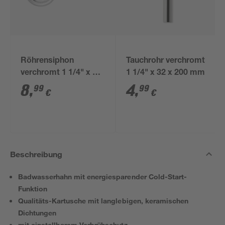
Röhrensiphon
Tauchrohr verchromt
verchromt 1 1/4" x 32
1 1/4" x 32 x 200 mm
mm
8
,
4
,
99
99
€
€
Beschreibung
Badwasserhahn mit energiesparender Cold-Start-
Funktion
Qualitäts-Kartusche mit langlebigen, keramischen
Dichtungen
mit einstellbarem Verbrühschutz