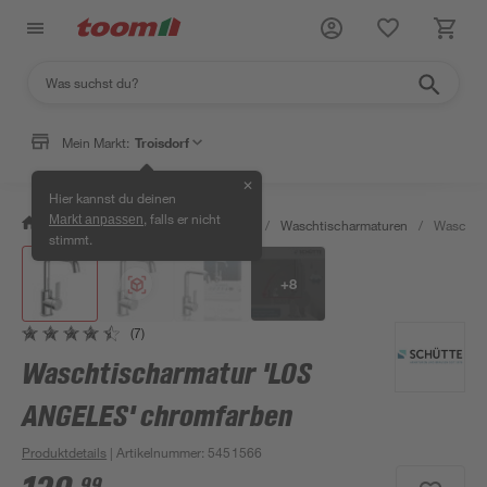
Klicke für Ansicht im Raum
Mein Markt:
Troisdorf
✕
Hier kannst du deinen
, falls er nicht
Markt anpassen
/
Bad & Sanitär
/
Badarmaturen
/
Waschtischarmaturen
/
Waschti
stimmt.
+
8
(7)
Waschtischarmatur 'LOS
ANGELES' chromfarben
Produktdetails
| Artikelnummer
:
5451566
99