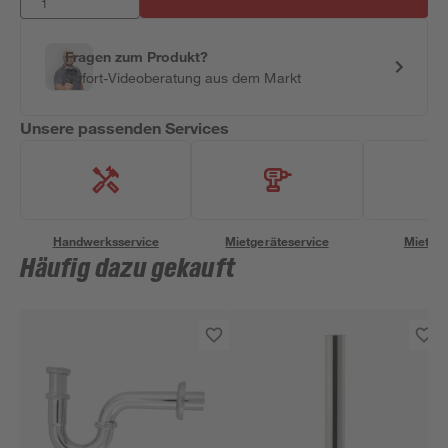
Fragen zum Produkt?
Sofort-Videoberatung aus dem Markt
Unsere passenden Services
Handwerksservice
Mietgeräteservice
Miettra
Häufig dazu gekauft