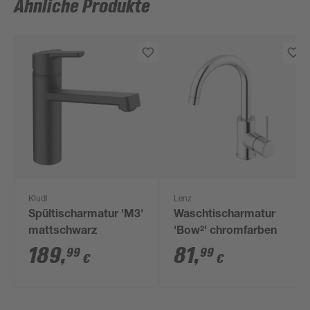
Ähnliche Produkte
Kludi
Lenz
Spültischarmatur 'M3'
Waschtischarmatur
mattschwarz
'Bow²' chromfarben
189
,
81
,
99
99
€
€