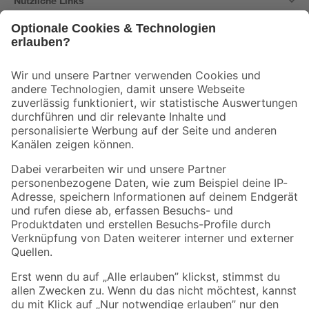
Nützliche Links
Bleib auf dem Laufenden mit unserem Newsletter
Der toom Newsletter: Keine Angebote und Aktionen mehr verpassen!
Zur Newsletter Anmeldung
Folge uns
Zahlungsarten
Versandarten
Sicher einkaufen