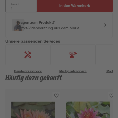
Anzahl:
In den Warenkorb
Fragen zum Produkt?
Sofort-Videoberatung aus dem Markt
Unsere passenden Services
Handwerksservice
Mietgeräteservice
Miettra
Häufig dazu gekauft