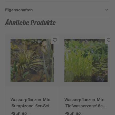
Eigenschaften
Ähnliche Produkte
Wasserpflanzen-Mix
Wasserpflanzen-Mix
'Sumpfzone' 6er-Set
'Tiefwasserzone' 6er-
Set
99
99