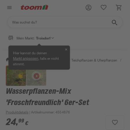
Mein Markt:
Troisdorf
✕
Hier kannst du deinen
, falls er nicht
Markt anpassen
/
Garten & Freizeit
/
Pflanzen
/
Teichpflanzen & Uferpflanzen
/
Tei
stimmt.
Wasserpflanzen-Mix
'Froschfreundlich' 6er-Set
Produktdetails
| Artikelnummer
:
4554676
24
,
99
€