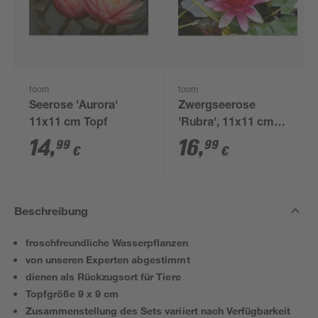
toom
toom
Seerose 'Aurora'
Zwergseerose
11x11 cm Topf
'Rubra', 11x11 cm
Topf
14
,
16
,
99
99
€
€
Beschreibung
froschfreundliche Wasserpflanzen
von unseren Experten abgestimmt
dienen als Rückzugsort für Tiere
Topfgröße 9 x 9 cm
Zusammenstellung des Sets variiert nach Verfügbarkeit