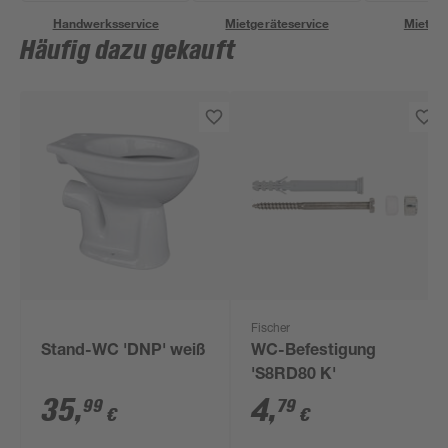
Handwerksservice
Mietgeräteservice
Miettra
Häufig dazu gekauft
Fischer
Stand-WC 'DNP' weiß
WC-Befestigung
'S8RD80 K'
35
,
4
,
99
79
€
€