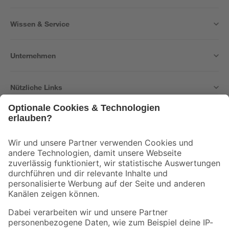
Wissen & Service
Unternehmen
Nützliche Links
Bleib auf dem Laufenden mit unserem Newsletter
Der toom Newsletter: Keine Angebote und Aktionen mehr verpassen!
Zur Newsletter Anmeldung
Folge uns