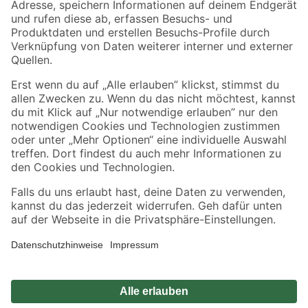
Zahlungsarten
Versandarten
Sicher einkaufen
Jetzt die toom-App herunterladen
Alle Preisangaben in EUR inkl. gesetzl. MwSt.. Die dargestellten Angebote sind unter
Umständen nicht in allen Märkten verfügbar. Die angegebenen Verfügbarkeiten beziehen
sich auf den unter "Mein Markt" ausgewählten toom Baumarkt. Alle Angebote und
Produkte nur solange der Vorrat reicht.
*Paketversand ab 59 € versandkostenfrei, gilt nicht für Artikel mit Speditionsversand, hier
fallen zusätzliche Versandkosten an.
Datenschutz
Privatsphäre
Impressum
AGB
Nutzungsbedingungen
Widerrufsrecht
Vertrag widerrufen