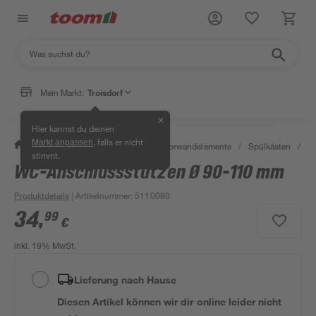
Mein Markt:
Troisdorf
✕
Hier kannst du deinen
, falls er nicht
Markt anpassen
/
Bad & Sanitär
/
Spülkästen & Vorwandelemente
/
Spülkästen
/
S
stimmt.
WC-Anschlussstutzen Ø 90-110 mm
Produktdetails
| Artikelnummer
:
5110080
34
,
99
€
inkl. 19% MwSt.
Lieferung nach Hause
Diesen Artikel können wir dir online leider nicht