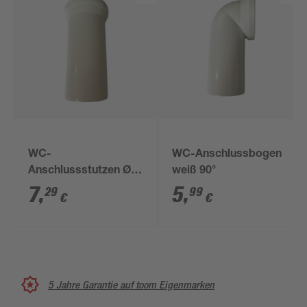
WC-
WC-Anschlussbogen
Anschlussstutzen Ø
weiß 90°
110 mm
7
,
5
,
29
99
€
€
5 Jahre Garantie auf toom Eigenmarken