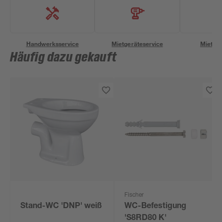
Handwerksservice
Mietgeräteservice
Miettra
Häufig dazu gekauft
Fischer
Stand-WC 'DNP' weiß
WC-Befestigung
'S8RD80 K'