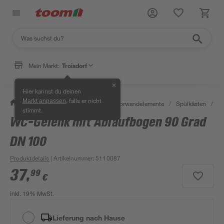
Mein Markt:
Troisdorf
✕
Hier kannst du deinen
, falls er nicht
Markt anpassen
/
Bad & Sanitär
/
Spülkästen & Vorwandelemente
/
Spülkästen
/
S
stimmt.
WC-Gelenk mit Ablaufbogen 90 Grad
DN 100
Produktdetails
| Artikelnummer
:
5110087
37
,
99
€
inkl. 19% MwSt.
Lieferung nach Hause