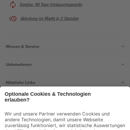
Sorglos, 90 Tage Umtauschgarantie
Abholung im Markt in 2 Stunden
Wissen & Service
Unternehmen
Nützliche Links
Bleib auf dem Laufenden mit unserem Newsletter
Der toom Newsletter: Keine Angebote und Aktionen mehr verpassen!
Zur Newsletter Anmeldung