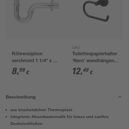
Lenz
Röhrensiphon
Toilettenpapierhalter
verchromt 1 1/4" x 32
'Nero' wandhängend
mm
schwarz
8
,
12
,
99
49
€
€
Beschreibung
aus bruchstabilem Thermoplast
integrierte Absenkautomatik für leises und sanftes
Deckelschließen