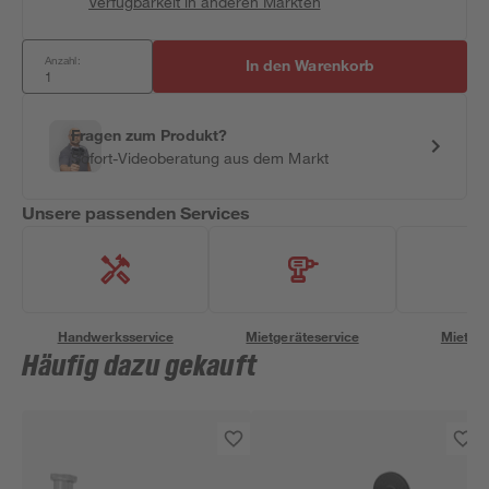
Verfügbarkeit in anderen Märkten
Anzahl:
In den Warenkorb
Fragen zum Produkt?
Sofort-Videoberatung aus dem Markt
Unsere passenden Services
Handwerksservice
Mietgeräteservice
Miettra
Häufig dazu gekauft