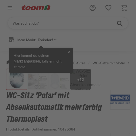
Mein Markt:
Troisdorf
✕
Hier kannst du deinen
, falls er nicht
Markt anpassen
/
Bad & Sanitär
/
Toiletten
/
WC-Sitze
/
WC-Sitze mit Motiv
/
WC
stimmt.
+
13
WC-Sitz 'Polar' mit
Absenkautomatik mehrfarbig
Thermoplast
Produktdetails
| Artikelnummer
:
10476384