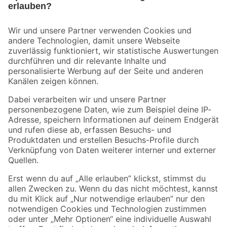
Bleib auf dem Laufenden mit unserem Newsletter
Der toom Newsletter: Keine Angebote und Aktionen mehr verpassen!
Zur Newsletter Anmeldung
Folge uns
Zahlungsarten
Versandarten
Sicher einkaufen
Jetzt die toom-App herunterladen