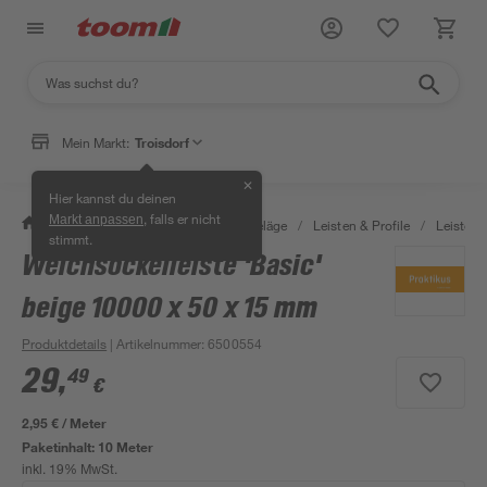
Mein Markt:
Troisdorf
✕
Hier kannst du deinen
, falls er nicht
Markt anpassen
/
Bauen & Renovieren
/
Bodenbeläge
/
Leisten & Profile
/
Leisten f
stimmt.
Weichsockelleiste 'Basic'
beige 10000 x 50 x 15 mm
Produktdetails
| Artikelnummer
:
6500554
29
,
49
€
2,95 € / Meter
Paketinhalt:
10 Meter
inkl. 19% MwSt.