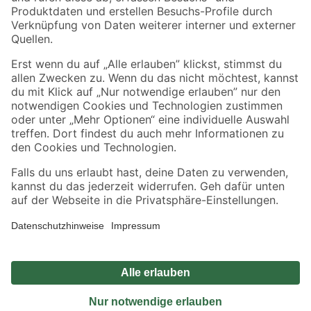
Sicher einkaufen
Jetzt die toom-App herunterladen
Alle Preisangaben in EUR inkl. gesetzl. MwSt.. Die dargestellten Angebote sind unter
Umständen nicht in allen Märkten verfügbar. Die angegebenen Verfügbarkeiten beziehen
sich auf den unter "Mein Markt" ausgewählten toom Baumarkt. Alle Angebote und
Produkte nur solange der Vorrat reicht.
*Paketversand ab 59 € versandkostenfrei, gilt nicht für Artikel mit Speditionsversand, hier
fallen zusätzliche Versandkosten an.
Datenschutz
Privatsphäre
Impressum
AGB
Nutzungsbedingungen
Widerrufsrecht
Vertrag widerrufen
Barrierefreiheit