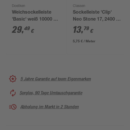
Doellken
Classen
Weichsockelleiste
Sockelleiste 'Clip'
'Basic' weiß 10000 x
Neo Stone 17, 2400 x
50 x 15 mm
58 x 19 mm
29
,
13
,
49
79
€
€
5,75 € / Meter
5 Jahre Garantie auf toom Eigenmarken
Sorglos, 90 Tage Umtauschgarantie
Abholung im Markt in 2 Stunden