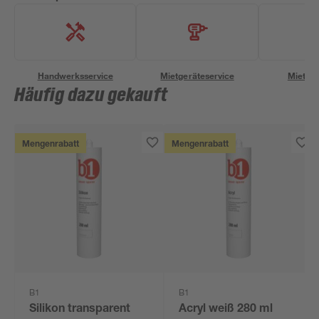
Handwerksservice
Mietgeräteservice
Miettra
Häufig dazu gekauft
Mengenrabatt
Mengenrabatt
B1
B1
Silikon transparent
Acryl weiß 280 ml