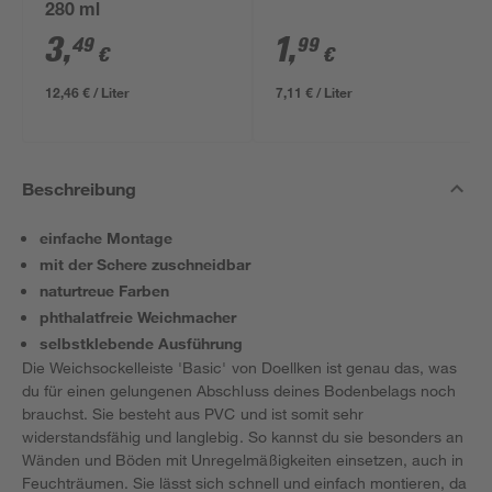
280 ml
3
,
1
,
49
99
€
€
12,46 € / Liter
7,11 € / Liter
Beschreibung
einfache Montage
mit der Schere zuschneidbar
naturtreue Farben
phthalatfreie Weichmacher
selbstklebende Ausführung
Die Weichsockelleiste 'Basic' von Doellken ist genau das, was
du für einen gelungenen Abschluss deines Bodenbelags noch
brauchst. Sie besteht aus PVC und ist somit sehr
widerstandsfähig und langlebig. So kannst du sie besonders an
Wänden und Böden mit Unregelmäßigkeiten einsetzen, auch in
Feuchträumen. Sie lässt sich schnell und einfach montieren, da