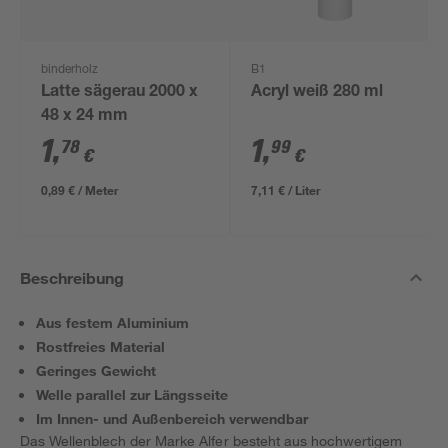
binderholz
B1
Latte sägerau 2000 x
Acryl weiß 280 ml
48 x 24 mm
1
,
1
,
78
99
€
€
0,89 € / Meter
7,11 € / Liter
Beschreibung
Aus festem Aluminium
Rostfreies Material
Geringes Gewicht
Welle parallel zur Längsseite
Im Innen- und Außenbereich verwendbar
Das Wellenblech der Marke Alfer besteht aus hochwertigem