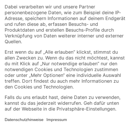
Zahlungsarten
Versandarten
Sicher einkaufen
Jetzt die toom-App herunterladen
Alle Preisangaben in EUR inkl. gesetzl. MwSt.. Die dargestellten Angebote sind unter
Umständen nicht in allen Märkten verfügbar. Die angegebenen Verfügbarkeiten beziehen
sich auf den unter "Mein Markt" ausgewählten toom Baumarkt. Alle Angebote und
Produkte nur solange der Vorrat reicht.
*Paketversand ab 59 € versandkostenfrei, gilt nicht für Artikel mit Speditionsversand, hier
fallen zusätzliche Versandkosten an.