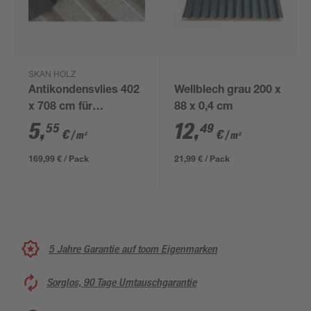
SKAN HOLZ
Antikondensvlies 402
Wellblech grau 200 x
x 708 cm für
88 x 0,4 cm
Trapezblech-
5
,
12
,
55
49
€
€
/ m²
/ m²
Dachplatten
169,99 € / Pack
21,99 € / Pack
5 Jahre Garantie auf toom Eigenmarken
Sorglos, 90 Tage Umtauschgarantie