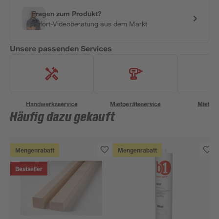
Fragen zum Produkt?
Sofort-Videoberatung aus dem Markt
Unsere passenden Services
Handwerksservice
Mietgeräteservice
Miettra
Häufig dazu gekauft
Mengenrabatt
Mengenrabatt
Bestseller