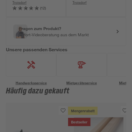
Troisdorf
Troisdorf
(12)
Fragen zum Produkt?
Sofort-Videoberatung aus dem Markt
Unsere passenden Services
Handwerksservice
Mietgeräteservice
Miettra
Häufig dazu gekauft
Mengenrabatt
Bestseller