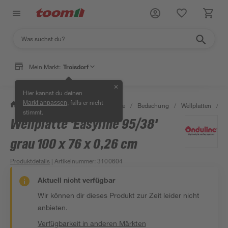
Mein Markt:
Troisdorf
✕
Hier kannst du deinen
, falls er nicht
Markt anpassen
/
Bauen & Renovieren
/
Baustoffe
/
Bedachung
/
Wellplatten
/
W
stimmt.
Wellplatte 'Easyline 95/38'
grau 100 x 76 x 0,26 cm
Produktdetails
| Artikelnummer
:
3100604
Aktuell nicht verfügbar
Wir können dir dieses Produkt zur Zeit leider nicht
anbieten.
Verfügbarkeit in anderen Märkten