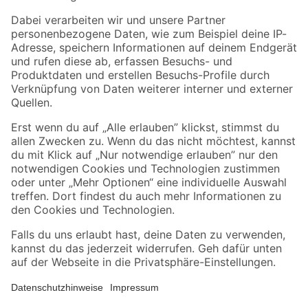
Zahlungsarten
Versandarten
Sicher einkaufen
Jetzt die toom-App herunterladen
Alle Preisangaben in EUR inkl. gesetzl. MwSt.. Die dargestellten Angebote sind unter
Umständen nicht in allen Märkten verfügbar. Die angegebenen Verfügbarkeiten beziehen
sich auf den unter "Mein Markt" ausgewählten toom Baumarkt. Alle Angebote und
Produkte nur solange der Vorrat reicht.
*Paketversand ab 59 € versandkostenfrei, gilt nicht für Artikel mit Speditionsversand, hier
fallen zusätzliche Versandkosten an.