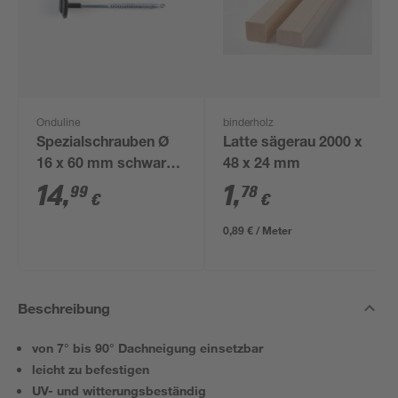
Onduline
binderholz
Spezialschrauben Ø
Latte sägerau 2000 x
16 x 60 mm schwarz
48 x 24 mm
100 Stück
14
,
1
,
99
78
€
€
0,89 € / Meter
Beschreibung
von 7° bis 90° Dachneigung einsetzbar
leicht zu befestigen
UV- und witterungsbeständig