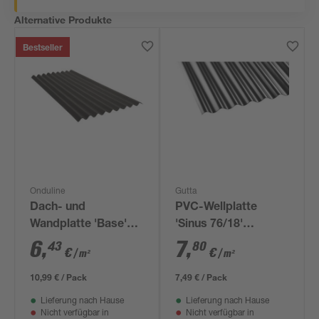
Alternative Produkte
Bestseller
Onduline
Gutta
Dach- und
PVC-Wellplatte
Wandplatte 'Base'
'Sinus 76/18'
schwarz 200 x 85,5 x
schwarz 120 x 80 x
6
,
7
,
43
80
€
€
/ m²
/ m²
0,26 cm
0,12 cm
10,99 € / Pack
7,49 € / Pack
Lieferung nach Hause
Lieferung nach Hause
Nicht verfügbar in
Nicht verfügbar in