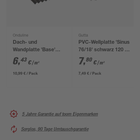
Onduline
Gutta
Dach- und
PVC-Wellplatte 'Sinus
Wandplatte 'Base'
76/18' schwarz 120 x
schwarz 200 x 85,5 x
80 x 0,12 cm
6
,
7
,
43
80
€
€
/ m²
/ m²
0,26 cm
10,99 € / Pack
7,49 € / Pack
5 Jahre Garantie auf toom Eigenmarken
Sorglos, 90 Tage Umtauschgarantie