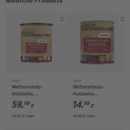
Ähnliche Produkte
toom
toom
Wetterschutz-
Wetterschutz-
Holzfarbe
Holzfarbe
'Schwedenrot' rot 5 l
'Schwedenrot' rot 750
59
,
14
,
99
99
€
€
ml
12,00 € / Liter
19,99 € / Liter