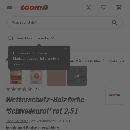
Mein Markt:
Troisdorf
✕
Hier kannst du deinen
, falls er nicht
Markt anpassen
/
Bauen & Renovieren
/
Farben, Lacke & Holzschutz
/
Holzschutz & 
stimmt.
+
4
(1)
Wetterschutz-Holzfarbe
'Schwedenrot' rot 2,5 l
Produktdetails
| Artikelnummer
:
8250159
Inhalt und Farbe auswählen