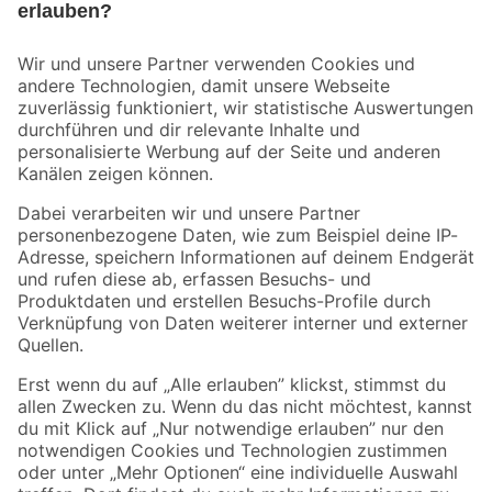
Bleib auf dem Laufenden mit unserem Newsletter
Der toom Newsletter: Keine Angebote und Aktionen mehr verpassen!
Zur Newsletter Anmeldung
Folge uns
Zahlungsarten
Versandarten
Sicher einkaufen
Jetzt die toom-App herunterladen