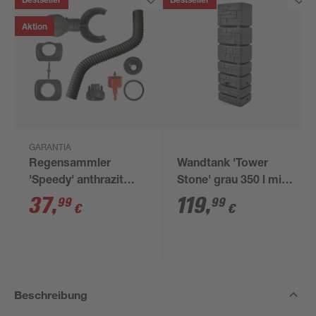
Bestseller
Bestseller
Aktion
GARANTIA
Regensammler
Wandtank 'Tower
'Speedy' anthrazit
Stone' grau 350 l mit
inkl. Zubehör
Hahn
37
,
119
,
99
99
€
€
Beschreibung