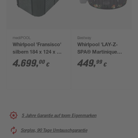
mediPOOL
Bestway
Whirlpool 'Fransisco'
Whirlpool 'LAY-Z-
silbern 184 x 124 x 75
SPA® Martinique
cm
AirJet' Hibiskus 180 x
4.699
,
449
,
00
99
€
€
66 cm, mit App
Steuerung
5 Jahre Garantie auf toom Eigenmarken
Sorglos, 90 Tage Umtauschgarantie