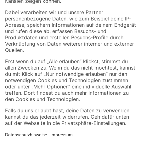
Folge uns
Zahlungsarten
Versandarten
Sicher einkaufen
Jetzt die toom-App herunterladen
Alle Preisangaben in EUR inkl. gesetzl. MwSt.. Die dargestellten Angebote sind unter
Umständen nicht in allen Märkten verfügbar. Die angegebenen Verfügbarkeiten beziehen
sich auf den unter "Mein Markt" ausgewählten toom Baumarkt. Alle Angebote und
Produkte nur solange der Vorrat reicht.
*Paketversand ab 59 € versandkostenfrei, gilt nicht für Artikel mit Speditionsversand, hier