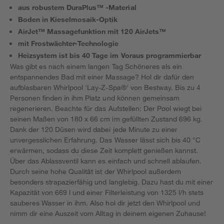
aus robustem DuraPlus™ -Material
Boden in Kieselmosaik-Optik
AirJet™ Massagefunktion mit 120 AirJets™
mit Frostwächter-Technologie
Heizsystem ist bis 40 Tage im Voraus programmierbar
Was gibt es nach einem langen Tag Schöneres als ein
entspannendes Bad mit einer Massage? Hol dir dafür den
aufblasbaren Whirlpool 'Lay-Z-Spa®' von Bestway. Bis zu 4
Personen finden in ihm Platz und können gemeinsam
regenerieren. Beachte für das Aufstellen: Der Pool wiegt bei
seinen Maßen von 180 x 66 cm im gefüllten Zustand 696 kg.
Dank der 120 Düsen wird dabei jede Minute zu einer
unvergesslichen Erfahrung. Das Wasser lässt sich bis 40 °C
erwärmen, sodass du diese Zeit komplett genießen kannst.
Über das Ablassventil kann es einfach und schnell ablaufen.
Durch seine hohe Qualität ist der Whirlpool außerdem
besonders strapazierfähig und langlebig. Dazu hast du mit einer
Kapazität von 669 l und einer Filterleistung von 1325 l/h stets
sauberes Wasser in ihm. Also hol dir jetzt den Whirlpool und
nimm dir eine Auszeit vom Alltag in deinem eigenen Zuhause!