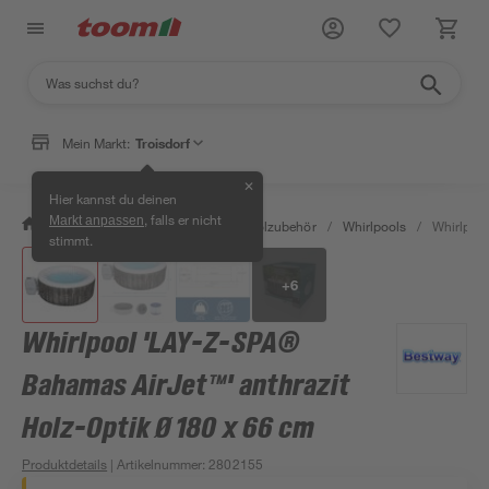
Mein Markt:
Troisdorf
✕
Hier kannst du deinen
, falls er nicht
Markt anpassen
/
Garten & Freizeit
/
Pools & Poolzubehör
/
Whirlpools
/
Whirlpool
stimmt.
+
6
Whirlpool 'LAY-Z-SPA®
Bahamas AirJet™' anthrazit
Holz-Optik Ø 180 x 66 cm
Produktdetails
| Artikelnummer
:
2802155