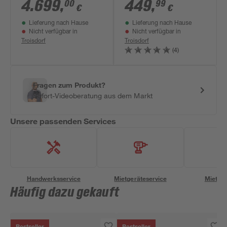
75 cm
AirJet' Hibiskus 180
4.699
,
449
,
00
99
€
€
x 66 cm, mit App
Lieferung nach Hause
Lieferung nach Hause
Steuerung
Nicht verfügbar in
Nicht verfügbar in
Troisdorf
Troisdorf
(4)
Fragen zum Produkt?
Sofort-Videoberatung aus dem Markt
Unsere passenden Services
Handwerksservice
Mietgeräteservice
Miettra
Häufig dazu gekauft