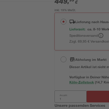
449
,
99
€
inkl. 19% MwSt.
Lieferung nach Haus
Lieferzeit:
ca. 8-10 Wer
Speditionsversand
Zzgl. 69,95 € Versandkos
Abholung im Markt
Dieser Artikel ist nicht
Verfügbar in Deiner Näh
Köln-Zollstock
(
14,7
 Km
Anzahl:
Unsere passenden Services