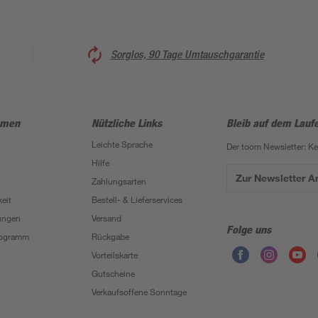
Sorglos, 90 Tage Umtauschgarantie
hmen
Nützliche Links
Bleib auf dem Lauf
Leichte Sprache
Der toom Newsletter: K
Hilfe
Zur Newsletter 
Zahlungsarten
eit
Bestell- & Lieferservices
ungen
Versand
Folge uns
Programm
Rückgabe
Vorteilskarte
Gutscheine
Verkaufsoffene Sonntage