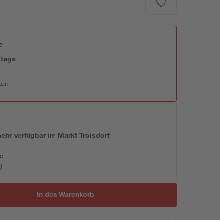
e
ktage
ten
 mehr verfügbar
im
Markt
Troisdorf
e:
)
In den Warenkorb