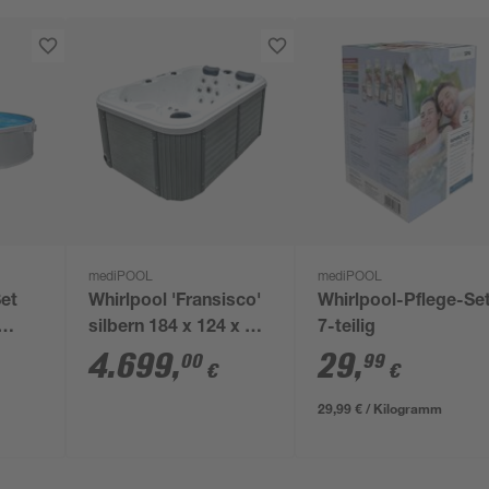
mediPOOL
mediPOOL
et
Whirlpool 'Fransisco'
Whirlpool-Pflege-Se
silbern 184 x 124 x 75
7-teilig
5 x
cm
4.699
,
29
,
00
99
€
€
29,99 € / Kilogramm