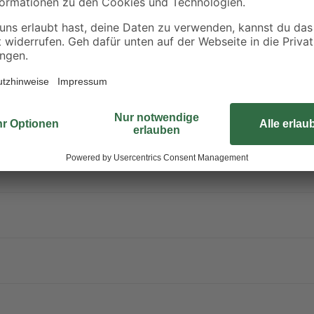
1.325 l/h, hält das Wasser zuver
ChemConnect® Chemikaliendosierer 
Du alles am hochklappbaren Bedie
integrierte Energiespartimer ist D
fest. In der Pumpeneinheit sind Ge
Whirlpool ist GS zertifiziert (TÜV
sowie einen Personenschutzschalte
Eingaben, und kindersichere Clipv
Stelle.