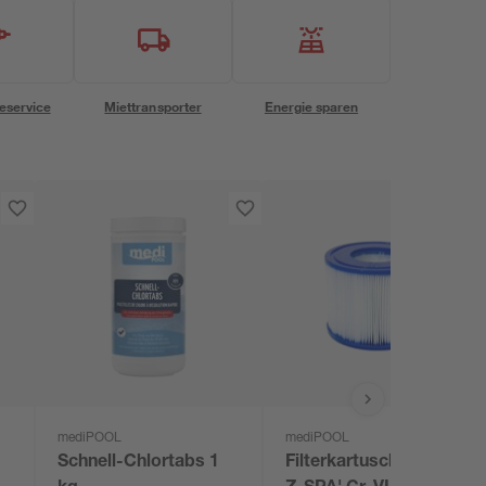
eservice
Miettransporter
Energie sparen
mediPOOL
mediPOOL
Schnell-Chlortabs 1
Filterkartusche 'LAY-