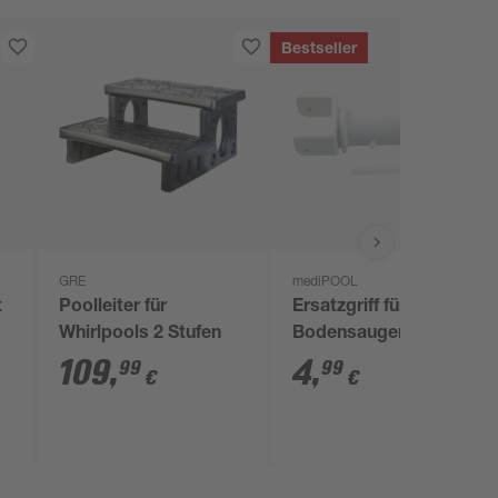
Bestseller
GRE
mediPOOL
t
Poolleiter für
Ersatzgriff für
Whirlpools 2 Stufen
Bodensauger
inklusive Stift
109
,
4
,
99
99
€
€