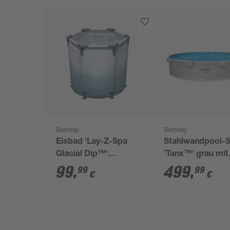
Bestway
Bestway
Eisbad 'Lay-Z-Spa
Stahlwandpool-S
Glacial Dip™'
'Tanx™' grau mit
lichtgrau mit
Filterpumpe Ø 30
99
,
499
,
99
99
€
€
Eismuster Ø 90 x 80
61 cm
cm