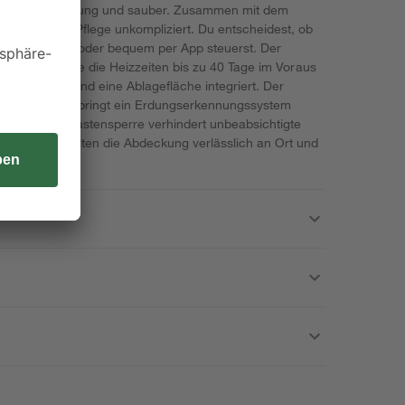
lässig in Bewegung und sauber. Zusammen mit dem
bleibt die Pflege unkompliziert. Du entscheidest, ob
nfeld regelst oder bequem per App steuerst. Der
ein Planer: Lege die Heizzeiten bis zu 40 Tage im Voraus
tränkehalter und eine Ablagefläche integriert. Der
 Rheinland) und bringt ein Erdungserkennungssystem
r mit. Eine Tastensperre verhindert unbeabsichtigte
erschlüsse halten die Abdeckung verlässlich an Ort und