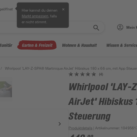
geöffnet
✕
Hier kannst du deinen
, falls
Markt anpassen
er nicht stimmt.
Mein 
Sanitär
Garten & Freizeit
Wohnen & Haushalt
Wissen & Servic
/
Whirlpool 'LAY-Z-SPA® Martinique AirJet' Hibiskus 180 x 66 cm, mit App Steue
(4)
Whirlpool 'LAY-
AirJet' Hibiskus
Steuerung
Produktdetails
| Artikelnummer
:
1049561