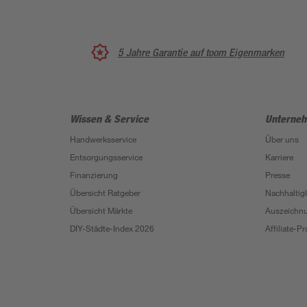
5 Jahre Garantie auf toom Eigenmarken
Wissen & Service
Unterne
Handwerksservice
Über uns
Entsorgungsservice
Karriere
Finanzierung
Presse
Übersicht Ratgeber
Nachhaltigk
Übersicht Märkte
Auszeichn
DIY-Städte-Index 2026
Affiliate-