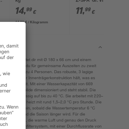
kg
Z-SPA' Gr. VI, 2 Stück
14
,
11
,
99
99
€
€
14,99 € / Kilogramm
ue AirJet' bietet dir mit Ø 180 x 66 cm und einem
n Raum, den du für gemeinsame Auszeiten zu zweit
tabel für bis zu 4 Personen. Das robuste, 3 lagige
 neuentwickelter Innenträgerkonstruktion hält, was es
und Langlebigkeit. Mit einer Wasserkapazität von 669
6 kg ist er solide dimensioniert und steht stabil. Die
sser zuverlässig auf bis zu 40 °C. Sie arbeitet mit 220–
bei 20 °C und heizt mit rund 1,5–2,0 °C pro Stunde. Die
 automatisch ein, sobald die Wassertemperatur 6 °C
hützt bleibt und die Saison länger wird. Für die
irJet™ Düsen, die warme Luft und genau den Druck
as Kartuschenfiltersystem, mit einer Durchflussrate von