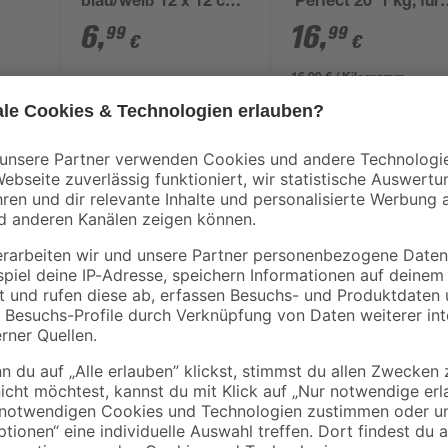
blau/weiß 12 x 12 cm,
'Perfect 20' 1 kg, für
für 20 g Tabs
die Poolpflege
6
,
16
,
99
99
€
€
16,99 € / Kilogramm
Der Whirpool 'LAY-Z-SPA® Martiniq
Innenmaß von Ø 132 cm genau de
oder mit Freunden brauchst, komfor
sen
TriTech® Material mit verstärkter,
verspricht: Stabilität, Formtreue 
Litern und einem Füllgewicht von 69
Hochleistungsheizung bringt das Wa
240 V~ und 50 Hz, leistet 2.050 W 
Frostwächter Technologie schaltet
erreicht, damit dein Whirlpool gesc
Ganzkörpermassage sorgen 120 A
liefern, den Du gerade brauchst. D