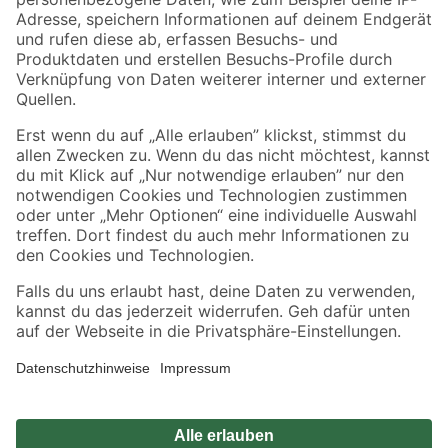
Zahlungsarten
Versandarten
Sicher einkaufen
Jetzt die toom-App herunterladen
Alle Preisangaben in EUR inkl. gesetzl. MwSt.. Die dargestellten Angebote sind unter
Umständen nicht in allen Märkten verfügbar. Die angegebenen Verfügbarkeiten beziehen
sich auf den unter "Mein Markt" ausgewählten toom Baumarkt. Alle Angebote und
Produkte nur solange der Vorrat reicht.
*Paketversand ab 59 € versandkostenfrei, gilt nicht für Artikel mit Speditionsversand, hier
fallen zusätzliche Versandkosten an.
Datenschutz
Privatsphäre
Impressum
AGB