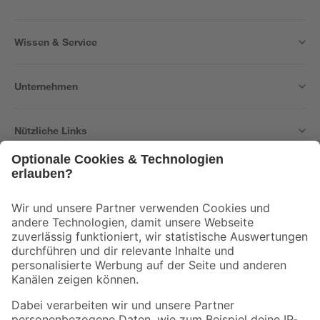
Wissen & Service
Unternehmen
Nützliche Links
Bleib auf dem Laufenden mit unserem Newsletter
Der toom Newsletter: Keine Angebote und Aktionen mehr verpassen!
Zur Newsletter Anmeldung
Folge uns