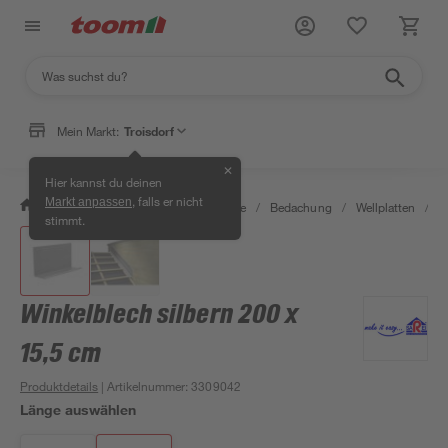
Mein Markt:
Troisdorf
✕
Hier kannst du deinen
, falls er nicht
Markt anpassen
/
Bauen & Renovieren
/
Baustoffe
/
Bedachung
/
Wellplatten
/
W
stimmt.
Winkelblech silbern 200 x
15,5 cm
Produktdetails
| Artikelnummer
:
3309042
Länge auswählen