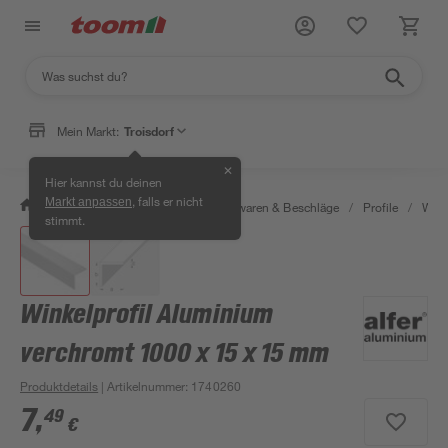
Mein Markt:
Troisdorf
✕
Hier kannst du deinen
, falls er nicht
Markt anpassen
/
Werkstatt & Maschinen
/
Eisenwaren & Beschläge
/
Profile
/
Wink
stimmt.
Winkelprofil Aluminium
verchromt 1000 x 15 x 15 mm
Produktdetails
| Artikelnummer
:
1740260
7
,
49
€