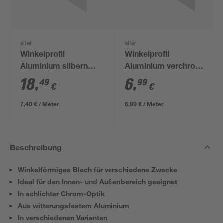
alfer
alfer
Winkelprofil
Winkelprofil
Aluminium silbern
Aluminium verchromt
2500 x 15 x 15 mm
1000 x 10 x 10 mm
18
,
6
,
49
99
€
€
7,40 € / Meter
6,99 € / Meter
Beschreibung
Winkelförmiges Blech für verschiedene Zwecke
Ideal für den Innen- und Außenbereich geeignet
In schlichter Chrom-Optik
Aus witterungsfestem Aluminium
In verschiedenen Varianten