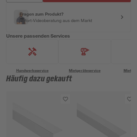
Fragen zum Produkt?
Sofort-Videoberatung aus dem Markt
Unsere passenden Services
Handwerksservice
Mietgeräteservice
Miettra
Häufig dazu gekauft