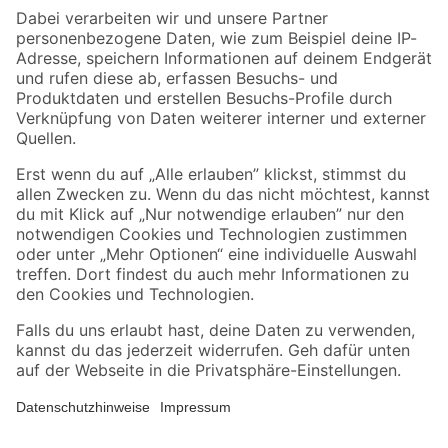
Zahlungsarten
Versandarten
Sicher einkaufen
Jetzt die toom-App herunterladen
Alle Preisangaben in EUR inkl. gesetzl. MwSt.. Die dargestellten Angebote sind unter
Umständen nicht in allen Märkten verfügbar. Die angegebenen Verfügbarkeiten beziehen
sich auf den unter "Mein Markt" ausgewählten toom Baumarkt. Alle Angebote und
Produkte nur solange der Vorrat reicht.
*Paketversand ab 59 € versandkostenfrei, gilt nicht für Artikel mit Speditionsversand, hier
fallen zusätzliche Versandkosten an.