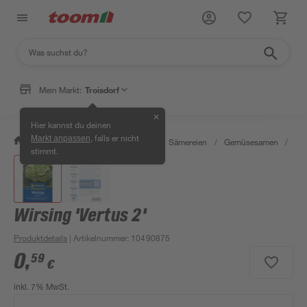
Mein Markt:
Troisdorf
✕
Hier kannst du deinen
, falls er nicht
Markt anpassen
/
Garten & Freizeit
/
Pflanzen
/
Sämereien
/
Gemüsesamen
/
Wir
stimmt.
Wirsing 'Vertus 2'
Produktdetails
| Artikelnummer
:
10490875
0
,
59
€
inkl. 7% MwSt.