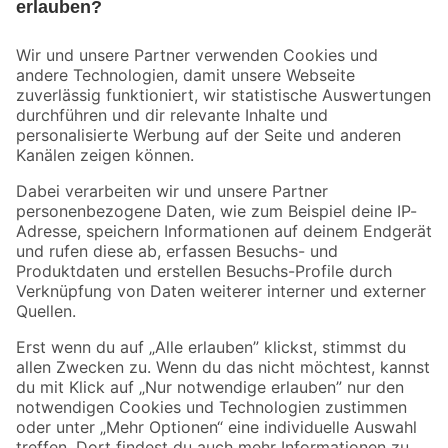
Bleib auf dem Laufenden mit unserem Newsletter
Der toom Newsletter: Keine Angebote und Aktionen mehr verpassen!
Zur Newsletter Anmeldung
Folge uns
Zahlungsarten
Versandarten
Sicher einkaufen
Jetzt die toom-App herunterladen