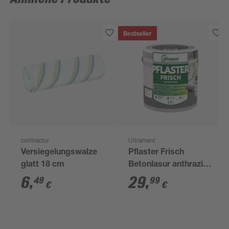
Bestseller
contractor
Ultrament
Versiegelungswalze
Pflaster Frisch
glatt 18 cm
Betonlasur anthrazit
2,5 l
6
,
29
,
49
99
€
€