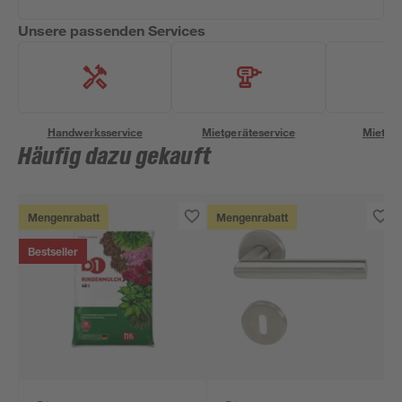
Unsere passenden Services
Handwerksservice
Mietgeräteservice
Miettra
Häufig dazu gekauft
Mengenrabatt
Mengenrabatt
Bestseller