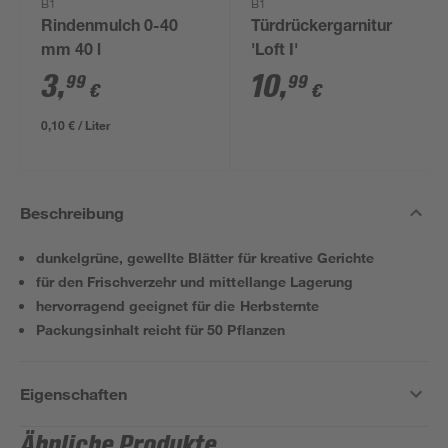
B1
B1
Rindenmulch 0-40
Türdrückergarnitur
mm 40 l
'Loft I'
3
,
10
,
99
99
€
€
0,10 € / Liter
Beschreibung
dunkelgrüne, gewellte Blätter für kreative Gerichte
für den Frischverzehr und mittellange Lagerung
hervorragend geeignet für die Herbsternte
Packungsinhalt reicht für 50 Pflanzen
Eigenschaften
Ähnliche Produkte