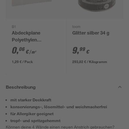
B1
toom
Abdeckplane
Glitter silber 34 g
Polyethylen
transparent 4 x 5 m
0
,
9
,
06
99
€
€
/ m²
1,29 € / Pack
293,82 € / Kilogramm
Beschreibung
mit starker Deckkraft
konservierungs-, lösemittel- und weichmacherfrei
für Allergiker geeignet
tropf- und spritzgehemmt
Können deine 4 Wände einen neuen Anstrich gebrauchen?