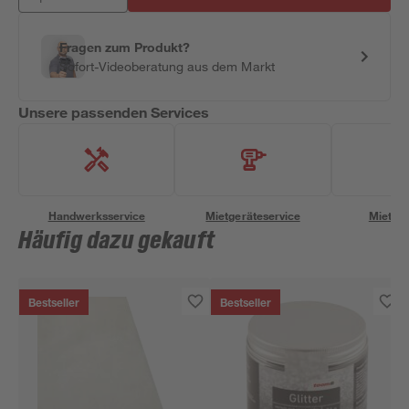
Fragen zum Produkt?
Sofort-Videoberatung aus dem Markt
Unsere passenden Services
Handwerksservice
Mietgeräteservice
Miettra
Häufig dazu gekauft
Bestseller
Bestseller