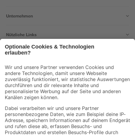
Unternehmen
Nützliche Links
Bleib auf dem Laufenden mit unserem Newsletter
Der toom Newsletter: Keine Angebote und Aktionen mehr verpassen!
Zur Newsletter Anmeldung
Folge uns
Zahlungsarten
Versandarten