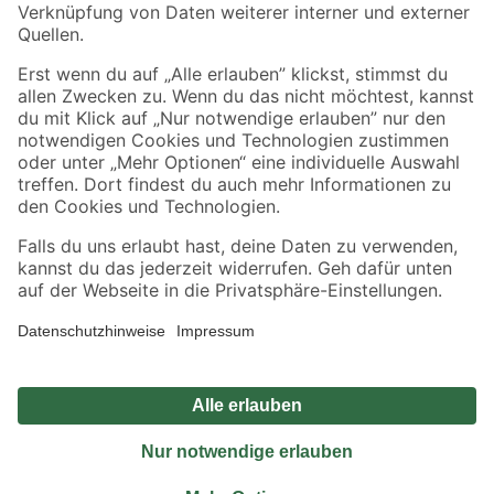
Sicher einkaufen
Jetzt die toom-App herunterladen
Alle Preisangaben in EUR inkl. gesetzl. MwSt.. Die dargestellten Angebote sind unter
Umständen nicht in allen Märkten verfügbar. Die angegebenen Verfügbarkeiten beziehen
sich auf den unter "Mein Markt" ausgewählten toom Baumarkt. Alle Angebote und
Produkte nur solange der Vorrat reicht.
*Paketversand ab 59 € versandkostenfrei, gilt nicht für Artikel mit Speditionsversand, hier
fallen zusätzliche Versandkosten an.
Datenschutz
Privatsphäre
Impressum
AGB
Nutzungsbedingungen
Widerrufsrecht
Vertrag widerrufen
Barrierefreiheit