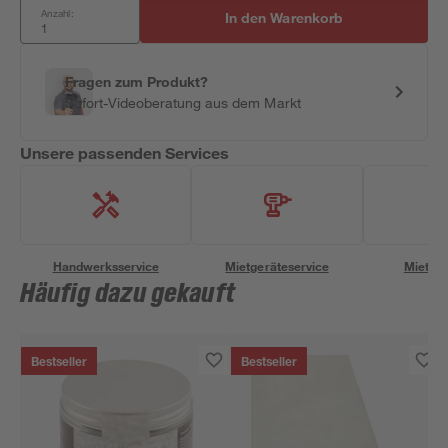
Anzahl:
In den Warenkorb
Fragen zum Produkt?
Sofort-Videoberatung aus dem Markt
Unsere passenden Services
Handwerksservice
Mietgeräteservice
Miettra
Häufig dazu gekauft
Bestseller
Bestseller