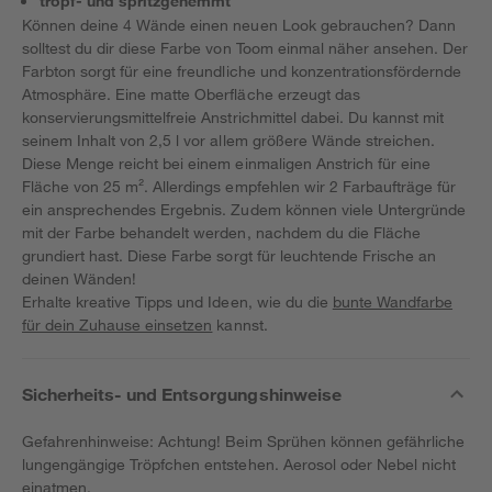
tropf- und spritzgehemmt
Können deine 4 Wände einen neuen Look gebrauchen? Dann
solltest du dir diese Farbe von Toom einmal näher ansehen. Der
Farbton sorgt für eine freundliche und konzentrationsfördernde
Atmosphäre. Eine matte Oberfläche erzeugt das
konservierungsmittelfreie Anstrichmittel dabei. Du kannst mit
seinem Inhalt von 2,5 l vor allem größere Wände streichen.
Diese Menge reicht bei einem einmaligen Anstrich für eine
Fläche von 25 m². Allerdings empfehlen wir 2 Farbaufträge für
ein ansprechendes Ergebnis. Zudem können viele Untergründe
mit der Farbe behandelt werden, nachdem du die Fläche
grundiert hast. Diese Farbe sorgt für leuchtende Frische an
deinen Wänden!
Erhalte kreative Tipps und Ideen, wie du die
bunte Wandfarbe
für dein Zuhause einsetzen
kannst.
Sicherheits- und Entsorgungshinweise
Gefahrenhinweise: Achtung! Beim Sprühen können gefährliche
lungengängige Tröpfchen entstehen. Aerosol oder Nebel nicht
einatmen.