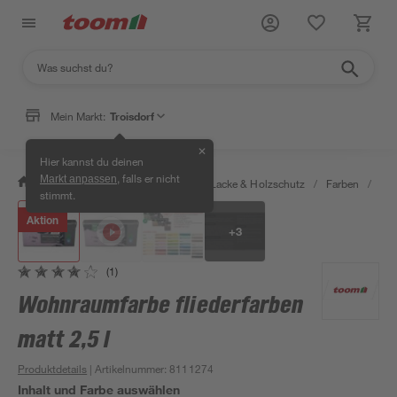
Mein Markt:
Troisdorf
✕
Hier kannst du deinen
, falls er nicht
Markt anpassen
/
Bauen & Renovieren
/
Farben, Lacke & Holzschutz
/
Farben
/
Wan
stimmt.
Aktion
+
3
(1)
Wohnraumfarbe fliederfarben
matt 2,5 l
Produktdetails
| Artikelnummer
:
8111274
Inhalt und Farbe auswählen