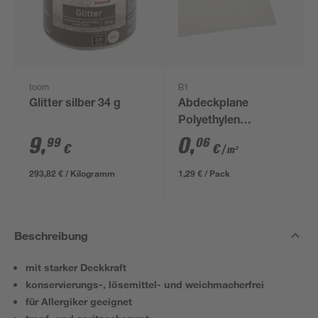
toom
B1
Glitter silber 34 g
Abdeckplane
Polyethylen
transparent 4 x 5 m
9
,
0
,
99
06
€
€
/ m²
293,82 € / Kilogramm
1,29 € / Pack
Beschreibung
mit starker Deckkraft
konservierungs-, lösemittel- und weichmacherfrei
für Allergiker geeignet